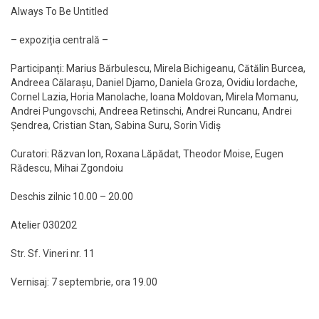
Always To Be Untitled
– expoziția centrală –
Participanți: Marius Bărbulescu, Mirela Bichigeanu, Cătălin Burcea,
Andreea Călarașu, Daniel Djamo, Daniela Groza, Ovidiu Iordache,
Cornel Lazia, Horia Manolache, Ioana Moldovan, Mirela Momanu,
Andrei Pungovschi, Andreea Retinschi, Andrei Runcanu, Andrei
Șendrea, Cristian Stan, Sabina Suru, Sorin Vidiș
Curatori: Răzvan Ion, Roxana Lăpădat, Theodor Moise, Eugen
Rădescu, Mihai Zgondoiu
Deschis zilnic 10.00 – 20.00
Atelier 030202
Str. Sf. Vineri nr. 11
Vernisaj: 7 septembrie, ora 19.00