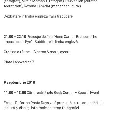
(fotograf), Mirela Momanu (fotograf), Răzvan Ion (curator,
teoretician), Roxana Lăpădat (manager cultural)
Dezbatere în limba engleză, fără traducere
21.00 – 22.10
Proiecție de film “Henri Cartier-Bresson: The
Impassioned Eye”. Subtitrare în limba engleză.
Grădina cu filme – Cinema & more, creart
Piața Lahovari nr. 7
9 septembrie 2018
11.00 – 13.00
Cărturești Photo Book Corner – Special Event
Echipa Reforma Photo Days va fi prezentă cu recomandări de
lectură și discuții informale pe tema fotografiei.