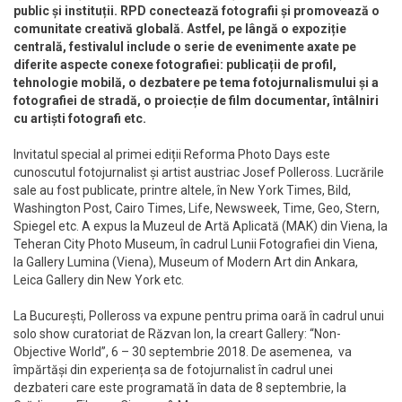
public și instituții. RPD conectează fotografii și promovează o
comunitate creativă globală. Astfel, pe lângă o expoziție
centrală, festivalul include o serie de evenimente axate pe
diferite aspecte conexe fotografiei: publicații de profil,
tehnologie mobilă, o dezbatere pe tema fotojurnalismului și a
fotografiei de stradă, o proiecție de film documentar, întâlniri
cu artiști fotografi etc.
Invitatul special al primei ediții Reforma Photo Days este
cunoscutul fotojurnalist și artist austriac Josef Polleross. Lucrările
sale au fost publicate, printre altele, în New York Times, Bild,
Washington Post, Cairo Times, Life, Newsweek, Time, Geo, Stern,
Spiegel etc. A expus la Muzeul de Artă Aplicată (MAK) din Viena, la
Teheran City Photo Museum, în cadrul Lunii Fotografiei din Viena,
la Gallery Lumina (Viena), Museum of Modern Art din Ankara,
Leica Gallery din New York etc.
La București, Polleross va expune pentru prima oară în cadrul unui
solo show curatoriat de Răzvan Ion, la creart Gallery: “Non-
Objective World”, 6 – 30 septembrie 2018. De asemenea, va
împărtăși din experiența sa de fotojurnalist în cadrul unei
dezbateri care este programată în data de 8 septembrie, la