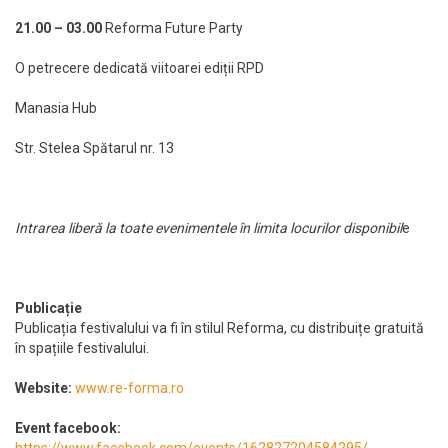
21.00 – 03.00
Reforma Future Party
O petrecere dedicată viitoarei ediții RPD
Manasia Hub
Str. Stelea Spătarul nr. 13
Intrarea liberă la toate evenimentele în limita locurilor disponibil
e
Publicație
Publicația festivalului va fi în stilul Reforma, cu distribuițe gratuită
în spațiile festivalului.
Website:
www.re-forma.ro
Event facebook:
https://www.facebook.com/events/162827204584295/