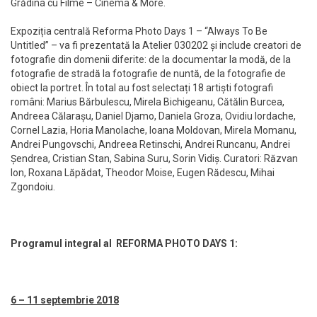
Grădina cu Filme – Cinema & More.
Expoziția centrală Reforma Photo Days 1 – “Always To Be
Untitled” – va fi prezentată la Atelier 030202 și include creatori de
fotografie din domenii diferite: de la documentar la modă, de la
fotografie de stradă la fotografie de nuntă, de la fotografie de
obiect la portret. În total au fost selectați 18 artiști fotografi
români: Marius Bărbulescu, Mirela Bichigeanu, Cătălin Burcea,
Andreea Călarașu, Daniel Djamo, Daniela Groza, Ovidiu Iordache,
Cornel Lazia, Horia Manolache, Ioana Moldovan, Mirela Momanu,
Andrei Pungovschi, Andreea Retinschi, Andrei Runcanu, Andrei
Șendrea, Cristian Stan, Sabina Suru, Sorin Vidiș. Curatori: Răzvan
Ion, Roxana Lăpădat, Theodor Moise, Eugen Rădescu, Mihai
Zgondoiu.
Programul integral al
REFORMA PHOTO DAYS 1:
6 – 11 septembrie 2018