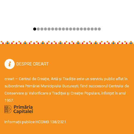
DESPRE CREART
creart – Centrul de Creație, Artă și Tradiție este un serviciu public aflat în
subordinea Primăriei Municipiului București, fiind succesorul Centrului de
Conservare şi Valorificare a Tradiţiei şi Creaţiei Populare, înființat în anul
1957.
Informații publice HCGMB 138/2021