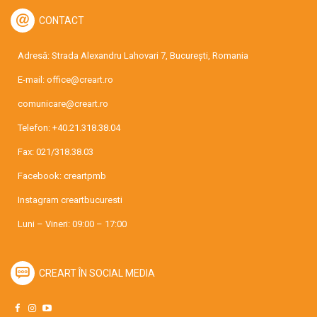
CONTACT
Adresă: Strada Alexandru Lahovari 7, București, Romania
E-mail:
office@creart.ro
comunicare@creart.ro
Telefon:
+40.21.318.38.04
Fax: 021/318.38.03
Facebook:
creartpmb
Instagram
creartbucuresti
Luni – Vineri: 09:00 – 17:00
CREART ÎN SOCIAL MEDIA