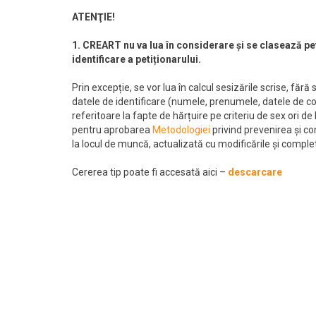
ATENŢIE!
1. CREART nu va lua în considerare și se clasează pe
identificare a petiționarului.
Prin excepție, se vor lua în calcul sesizările scrise, fă
datele de identificare (numele, prenumele, datele de cont
referitoare la fapte de hărțuire pe criteriu de sex ori 
pentru aprobarea
Metodologiei
privind prevenirea și com
la locul de muncă, actualizată cu modificările și complet
Cererea tip poate fi accesată aici –
descarcare