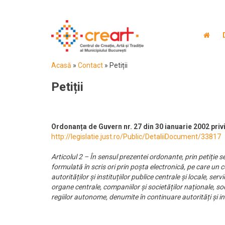
Acasă
»
Contact
»
Petiții
Petiții
Ordonanța de Guvern nr. 27 din 30 ianuarie 2002 privi
http://legislatie.just.ro/Public/DetaliiDocument/33817
Articolul 2 – În sensul prezentei ordonante, prin petiție 
formulată în scris ori prin poșta electronică, pe care un
autorităților și instituțiilor publice centrale și locale, serv
organe centrale, companiilor și societăților naționale, so
regiilor autonome, denumite în continuare autorități și ins