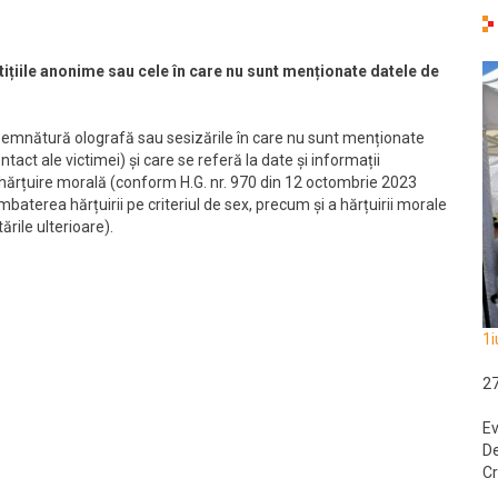
tițiile anonime sau cele în care nu sunt menționate datele de
ră semnătură olografă sau sesizările în care nu sunt menționate
act ale victimei) și care se referă la date și informații
de hărțuire morală (conform H.G. nr. 970 din 12 octombrie 2023
baterea hărțuirii pe criteriul de sex, precum și a hărțuirii morale
ările ulterioare).
1i
2
Ev
De
Cr