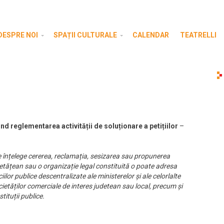
DESPRE NOI
SPAȚII CULTURALE
CALENDAR
TEATRELLI
nd reglementarea activității de soluționare a petițiilor
–
se înțelege cererea, reclamația, sesizarea sau propunerea
 cetățean sau o organizație legal constituită o poate adresa
iciilor publice descentralizate ale ministerelor și ale celorlalte
cietăților comerciale de interes judetean sau local, precum și
tituții publice.