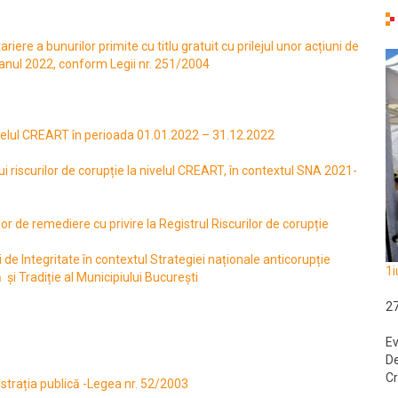
iere a bunurilor primite cu titlu gratuit cu prilejul unor acțiuni de
 anul 2022, conform Legii nr. 251/2004
nivelul CREART în perioada 01.01.2022 – 31.12.2022
i riscurilor de corupție la nivelul CREART, în contextul SNA 2021-
lor de remediere cu privire la Registrul Riscurilor de corupție
de Integritate în contextul Strategiei naționale anticorupție
1i
și Tradiție al Municipiului București
2
Ev
De
Cr
strația publică -Legea nr. 52/2003