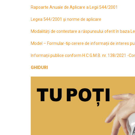
Rapoarte Anuale de Aplicare a Legii 544/2001
Legea 544/2001 și norme de aplicare
Modalități de contestare a răspunsului oferit în baza L
Model – Formular-tip cerere de informații de interes pu
Informații publice conform H.C.G.M.B. nr. 138/2021 -Co
GHIDURI