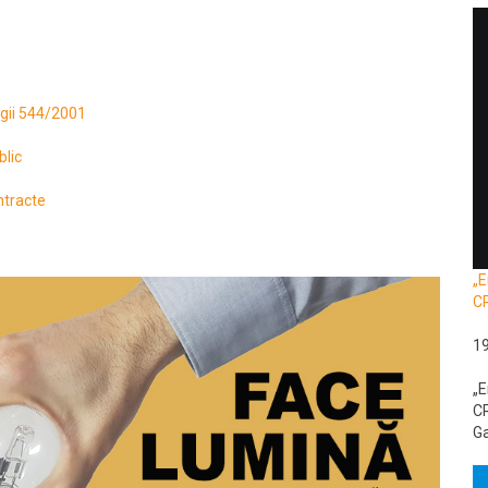
egii 544/2001
blic
ntracte
„E
C
1
„E
CR
Ga