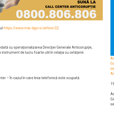
-ul
https://www.mai-dga.ro/arhive/22
odată cu operaţionalizarea Direcţiei Generale Anticorupţie,
instrument de lucru foarte util în relaţia cu cetăţenii.
A
Ga
se
Ar
ter – În cazul în care linia telefonică este ocupată.
1
A
Ga
se