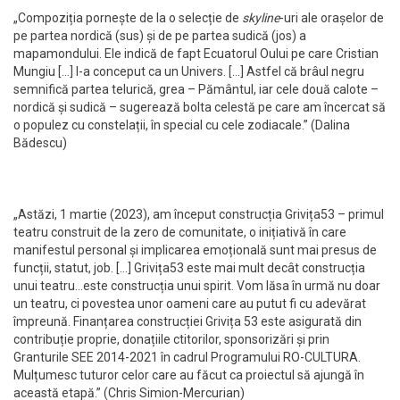
„Compoziția pornește de la o selecție de
skyline
-uri ale orașelor de
pe partea nordică (sus) și de pe partea sudică (jos) a
mapamondului. Ele indică de fapt Ecuatorul Oului pe care Cristian
Mungiu […] l-a conceput ca un Univers. […] Astfel că brâul negru
semnifică partea telurică, grea – Pământul, iar cele două calote –
nordică și sudică – sugerează bolta celestă pe care am încercat să
o populez cu constelații, în special cu cele zodiacale.” (Dalina
Bădescu)
„Astăzi, 1 martie (2023), am început construcția Grivița53 – primul
teatru construit de la zero de comunitate, o inițiativă în care
manifestul personal și implicarea emoțională sunt mai presus de
funcții, statut, job. […] Grivița53 este mai mult decât construcția
unui teatru…este construcția unui spirit. Vom lăsa în urmă nu doar
un teatru, ci povestea unor oameni care au putut fi cu adevărat
împreună. Finanțarea construcției Grivița 53 este asigurată din
contribuție proprie, donațiile ctitorilor, sponsorizări și prin
Granturile SEE 2014-2021 în cadrul Programului RO-CULTURA.
Mulțumesc tuturor celor care au făcut ca proiectul să ajungă în
această etapă.” (Chris Simion-Mercurian)