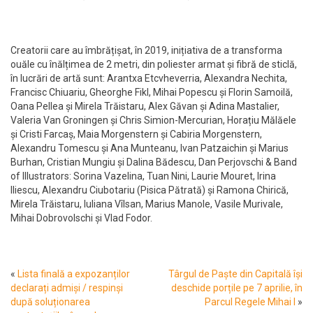
Creatorii care au îmbrățișat, în 2019, inițiativa de a transforma
ouăle cu înălțimea de 2 metri, din poliester armat și fibră de sticlă,
în lucrări de artă sunt: Arantxa Etcvheverria, Alexandra Nechita,
Francisc Chiuariu, Gheorghe Fikl, Mihai Popescu și Florin Samoilă,
Oana Pellea și Mirela Trăistaru, Alex Găvan și Adina Mastalier,
Valeria Van Groningen și Chris Simion-Mercurian, Horațiu Mălăele
și Cristi Farcaș, Maia Morgenstern și Cabiria Morgenstern,
Alexandru Tomescu și Ana Munteanu, Ivan Patzaichin și Marius
Burhan, Cristian Mungiu și Dalina Bădescu, Dan Perjovschi & Band
of Illustrators: Sorina Vazelina, Tuan Nini, Laurie Mouret, Irina
Iliescu, Alexandru Ciubotariu (Pisica Pătrată) și Ramona Chirică,
Mirela Trăistaru, Iuliana Vîlsan, Marius Manole, Vasile Murivale,
Mihai Dobrovolschi și Vlad Fodor.
«
Lista finală a expozanților
Târgul de Paște din Capitală își
declarați admiși / respinși
deschide porțile pe 7 aprilie, în
după soluționarea
Parcul Regele Mihai I
»