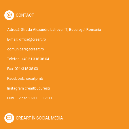
CONTACT
Adresă: Strada Alexandru Lahovari 7, București, Romania
E-mail:
office@creart.ro
comunicare@creart.ro
Telefon:
+40.21.318.38.04
Fax: 021/318.38.03
Facebook:
creartpmb
Instagram
creartbucuresti
Luni – Vineri: 09:00 – 17:00
CREART ÎN SOCIAL MEDIA