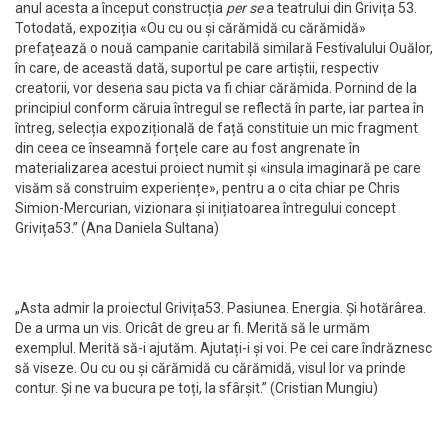
anul acesta a început construcția
per se
a teatrului din Grivița 53.
Totodată, expoziția «Ou cu ou și cărămidă cu cărămidă»
prefațează o nouă campanie caritabilă similară Festivalului Ouălor,
în care, de această dată, suportul pe care artiștii, respectiv
creatorii, vor desena sau picta va fi chiar cărămida. Pornind de la
principiul conform căruia întregul se reflectă în parte, iar partea în
întreg, selecția expozițională de față constituie un mic fragment
din ceea ce înseamnă forțele care au fost angrenate în
materializarea acestui proiect numit și «insula imaginară pe care
visăm să construim experiențe», pentru a o cita chiar pe Chris
Simion-Mercurian, vizionara și inițiatoarea întregului concept
Grivița53.” (Ana Daniela Sultana)
„Asta admir la proiectul Grivița53. Pasiunea. Energia. Și hotărârea.
De a urma un vis. Oricât de greu ar fi. Merită să le urmăm
exemplul. Merită să-i ajutăm. Ajutați-i și voi. Pe cei care îndrăznesc
să viseze. Ou cu ou și cărămidă cu cărămidă, visul lor va prinde
contur. Și ne va bucura pe toți, la sfârșit.” (Cristian Mungiu)