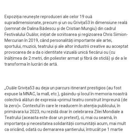
Expoziția reunește reproduceri ale celor 19 ouă
supradimensionate, precum și un ou Grivița53 în dimensiune reală
(semnat de Dalina Bădescu și de Cristian Mungiu) din cadrul
Festivalului Ouălor, inițiat de scriitoarea și regizoarea Chris Simion-
Mercurian în 2019, când personalități importante ale artei,
sportului, muzicii, teatrului și ale altor industrii creative au acceptat
provocarea de a da o identitate vizuală unică fiecărui ou (cu
înălțimea de 2 metri, din poliester armat și fibră de sticlă) și de a le
transforma în lucrări de artă.
„Ouăle Grivița53 au deja un parcurs itinerant prestigios (au fost
expuse la MNAC, la mall, etc.), găsindu-și locul în memoria noastră
colectivă alături de expresia «primul teatru construit împreună (de
la zero)». Contextul în care le readucem în atenția publicului, în
primăvara lui 2023, nu rezidă doar în celebrarea Zilei Mondiale a
Teatrului (aceasta este doar un pretext), ci, mai cu seamă, în
importanța și necesitatea solidarității comunității acum, mai mult
ca oricând, odată cu demararea șantierului, întrucât pe 1 martie