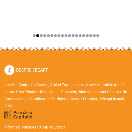
DESPRE CREART
creart – Centrul de Creație, Artă și Tradiție este un serviciu public aflat în
subordinea Primăriei Municipiului București, fiind succesorul Centrului de
Conservare şi Valorificare a Tradiţiei şi Creaţiei Populare, înființat în anul
1957.
Informații publice HCGMB 138/2021