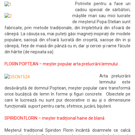
Potrivite pentru a face un
cadou special de sărbători,
măștile mari sau mici lucrate
de meșterul Popa Stelian sunt
fabricate, prin metode tradiționale, din împletitură din sfoară de
cânepă. La căsuța sa, mai puteți găsi magneți inspirați de modele
populare, sacoșă din sfoară lucrată din croșetă, sacoșe din in și
cânepă, fețe de masă din pânză cu in, dar și cercei și rame făcute
din hârtie (de nepoata sa).
FLORIN POPTEAN – meșter popular arta prelucrării lemnului
Arta prelucrării
lemnului este
desăvârșită de domnul Poptean, meșter popular care transformă
orice bucățică de lemn în forme și figuri concrete. Obiectele pe
care le lucrează nu sunt pur decorative ci au și o dimensiune
funcțională: suport pentru carte, sfetnice, jucării, bijuterii.
SPIRIDON FLORIN – meșter tradițional haine de blană
Meșterul tradițional Spiridon Florin încântă doamnele ce calcă