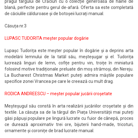
pragul târgului de Crăciun cu o colecție generoasă de haine de
blană, perfecte pentru gerul de-afară. Oferta sa este completată
de căciulile călduroase și de botoșeii lucrați manual.
Căsuța nr.3
LUPASC TUDORITA meșter popular dogărie
Lupașc Tudorița este meșter popular în dogărie și a deprins arta
modelării lemnului de la tatăl său, meșteșugar și el. Tudorița
lucrează linguri de lemn, cofițe pentru vin, troițe în miniatură
folosind motive tradiționale preluate din moș strămoși, din Nereju.
La Bucharest Christmas Market puteți admira măștile populare
specifice zonei Vrancea pe care le creează cu mult drag.
RODICA ANDREESCU – meșter popular jucării croșetate
Meșteșugul său constă în arta realizării jucăriilor croșetate și din
textile. La căsuța sa de la târgul din Piața Universității mai puteți
găsi păpuși populare pe lingură lucrate cu fuior de cânepă, proces
ce durează aproximativ trei ore, bijuterii hand-made, tricoturi,
ornamente și coronițe de brad lucrate manual.