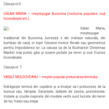
Căsuța nr.5
GĂLAN MARIA – meșteșugar Bucovina (costume populare, ouă
încondeiate etc.)
Gălan Maria,
meșteșugar
tradițional din Bucovina, lucrează ii din mătase naturală, din
bumbac de casă, in topit folosind motive florale sau geometrice
pentru împodobirea lor. La căsuța sa de la Bucharest Christmas
Market mai puteți găsi și icoane pictate pe lemn și ouă frumos
încondeiate.
Căsuța nr. 7
VASILE MOLDOVEANU – meșter popular prelucrarea lemnului
Îndrăgește lemnul din copilărie și a învățat să-l prelucreze de la
bunicul său, tâmplar. Sărărițele, lădițele de zestre, pristolnicele,
troițele și crucile inspirate din modele vechi sunt lucrate din lemn
de tei, frasin sau stejar.