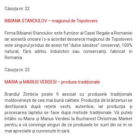
Căsuța nr. 22
BIBIANA STANCIULOV – magiunul de Topoloveni
Firma Bibianei Stanciulov este furnizor al Casei Regale a Romaniei
iar această onoare i s-a acordat deoarece magiunul de Topoloveni
este singurul produs de acest fel ”dulce sănătos” conservat, 100%
natural, fără aditivi, îndulcitori sau conservanți, fabricat in
Romania.
Căsuța nr. 23
MARIA și MARIUS VERDESI – produse tradiționale
Brandul Zimbria poate fi asociat cu produsele tradiționale
moldovenești de cea mai bună calitate. Producția de brânzeturi se
desfășoară după rețete vechi, autentice, iar producția și
procesarea laptelui se face după metode tradiționale. Vă puteți
întâlni cu Maria și Marius Verdesi la Bucharest Christmas Market
pentru a vă convinge singuri de ce produsele lor sunt din ce în ce
mai apreciate și cunoscute în țară.