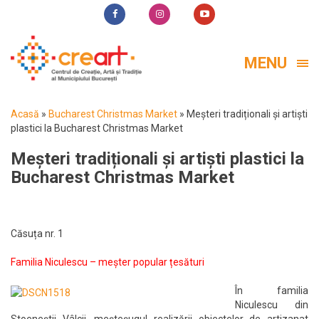
MENU
Acasă
»
Bucharest Christmas Market
»
Meșteri tradiționali și artiști
plastici la Bucharest Christmas Market
Meșteri tradiționali și artiști plastici la
Bucharest Christmas Market
Căsuța nr. 1
Familia Niculescu – meșter popular țesături
În familia
Niculescu din
Stoeneștii Vâlcii, meșteșugul realizării obiectelor de artizanat