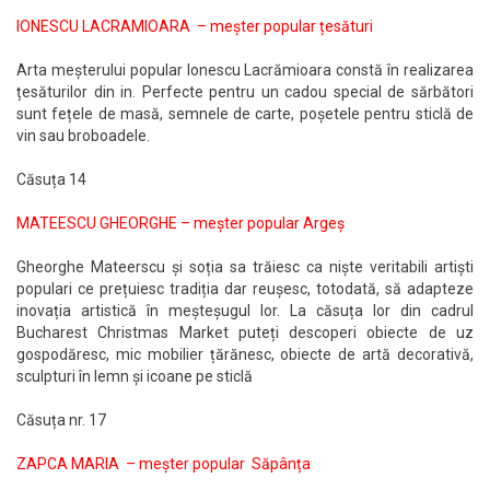
IONESCU LACRAMIOARA – meșter popular țesături
Arta meșterului popular Ionescu Lacrămioara constă în realizarea
țesăturilor din in. Perfecte pentru un cadou special de sărbători
sunt fețele de masă, semnele de carte, poșetele pentru sticlă de
vin sau broboadele.
Căsuța 14
MATEESCU GHEORGHE – meșter popular Argeș
Gheorghe Mateerscu și soția sa trăiesc ca niște veritabili artiști
populari ce prețuiesc tradiția dar reușesc, totodată, să adapteze
inovația artistică în meșteșugul lor. La căsuța lor din cadrul
Bucharest Christmas Market puteți descoperi obiecte de uz
gospodăresc, mic mobilier țărănesc, obiecte de artă decorativă,
sculpturi în lemn și icoane pe sticlă
Căsuța nr. 17
ZAPCA MARIA – meșter popular Săpânța