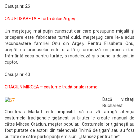
Căsuța nr. 26
ONU ELISABETA – turta dulce Argeș
Un meșteșug mai puțin cunoscut dar care presupune migală și
pricepere este fabricarea turtei dulci, meșteșug care le-a adus
recunoaștere familiei Onu din Argeș. Pentru Elisabeta Onu,
pregătirea produselor este o artă și urmează un proces clar:
frământă coca pentru turtiţe, o modelează și o pune la dospit, în
cuptor.
Căsuța nr. 40
CRĂCIUN MIRCEA – costume tradiționale rrome
Dacă vizitați
Bucharest
Christmas Market este imposibil să nu vă atragă atenția
costumele tradiţionale ţigăneşti si bijuteriile create manual de
către Mircea Crăciun, meșter popular. Costumele lor ţigăneşti au
fost purtate de actorii din telenovela “Inimă de ţigan” sau au fost
purtate de către participanții emisiunii ,,Dansez pentru tine’’.