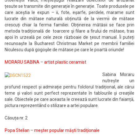
țesute se transmite din generație în generație. Toate produsele pe
care aceștia le expun – ii, fote, eșarfe, perdele, marame sunt
lucrate din mătase naturală obținută de la viermii de mătase
crescuți chiar la ferma familiei. Obținerea mătăsii se face prin
metoda tradițională de toarcere şi filare a firului de mătase, tras
apoi în urzeală pe cele zece războaie de ţesut manual. Îi puteți
recunoaște la Bucharest Christmas Market pe membrii familiei
Niculescu după gogoşile de mătase pe care le poartă oriunde!
MORARU SABINA – artist plastic ceramist
Sabina Moraru
nutrește un
profund respect și admirație pentru folclorul tradițional, ale cărui
teme și valori sunt perfect reprezentate în tablourile și creațiile
sale. Obiectele pe care aceasta le creează sunt lucrate din faianță,
pictura reprezentând o stilizare a artei populare.
Căsuța nr. 2
Popa Stelian – meșter popular măști tradiționale