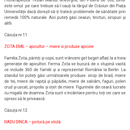
este omul pe care trebuie să-l cauți la târgul de Crăciun din Piața
Universității dacă dorești să-ți tratezi problemele de sănătate prin
remedii 100% naturale. Aici puteți găsi ceaiuri, tincturi, siropuri și
alifii.
Căsuța nr.11
ZOTA EMIL – apicultor – miere si produse apicole
Familia Zota, părinți și copii, sunt vrânceni get beget aflați la a treia
generație de apicultori. Ferma Zota se bucură de o stupină vastă
ce include 360 de familii și a reprezentat România la Berlin. La
standul lor puteți găsi următoarele produse: sirop de brad, miere
de tei, miere de rapiță și păpădie, miere de salcâm, faguri, polen
crud și uscat, propolis și oțet de miere. Figurinele din ceară lucrate
cu migală de doamna Zota sunt o încântare pentru toți cei care se
opresc să le privească.
Căsuța nr.12
RADU DINCA – pictură pe sticlă