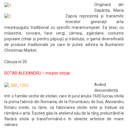
Originară din
Săpânța, Maria
Zapca reprezintă și transmite
tinerelor generații arta
meșteșugului tradițional cu specific maramureșean. Ea țese, cu
măiestrie, covoare, face cergi, cămeşi, zgărdane, costume
populare (chiar și pentru păpuși) și trăistuțe, o gamă diversificată
de produse tradiționale pe care le puteți admira la Bucharest
Christmas Market.
Căsuța nr.20
ROTAR ALEXANDRU – meșter sticlar
Având
descendență
într-o familie veche de sticlari, care în jurul anului 1600 lucrau sticla
la prima fabrică din Romania, de la Porumbacu de Sus, Alexandru
Rotaru crede, cu tărie, că fabricarea sticlei este și trebuie să
rămână o artă. Îl puteți găsi la atelierul său de la târg, prelucrând la
flacără sticla și transformând-o în obiecte artistice de mare
valoare.