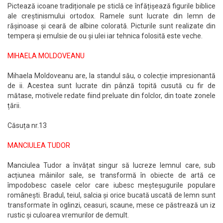
Pictează icoane tradiționale pe sticlă ce înfățișează figurile biblice
ale creștinismului ortodox. Ramele sunt lucrate din lemn de
rășinoase și ceară de albine colorată. Picturile sunt realizate din
tempera și emulsie de ou și ulei iar tehnica folosită este veche.
MIHAELA MOLDOVEANU
Mihaela Moldoveanu are, la standul său, o colecție impresionantă
de ii. Acestea sunt lucrate din pânză topită cusută cu fir de
mătase, motivele redate fiind preluate din folclor, din toate zonele
țării.
Căsuța nr.13
MANCIULEA TUDOR
Manciulea Tudor a învățat singur să lucreze lemnul care, sub
acțiunea mâinilor sale, se transformă în obiecte de artă ce
împodobesc casele celor care iubesc meșteșugurile populare
românești. Bradul, teiul, salcia și orice bucată uscată de lemn sunt
transformate în oglinzi, ceasuri, scaune, mese ce păstrează un iz
rustic și culoarea vremurilor de demult.