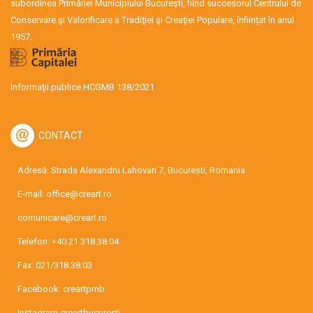
subordinea Primăriei Municipiului București, fiind succesorul Centrului de
Conservare şi Valorificare a Tradiţiei şi Creaţiei Populare, înființat în anul
1957.
Informații publice HCGMB 138/2021
CONTACT
Adresă: Strada Alexandru Lahovari 7, București, Romania
E-mail:
office@creart.ro
comunicare@creart.ro
Telefon:
+40.21.318.38.04
Fax: 021/318.38.03
Facebook:
creartpmb
Instagram
creartbucuresti