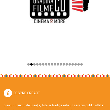
DESPRE CREART
creart – Centrul de Creație, Artă și Tradiție este un serviciu public aflat în