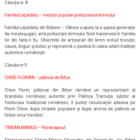
Căsuța nr. 8
Familia Lepădatu – meșter popular prelucrarea lemnului
Familia Lepădatu din Băbeni – Vâlcea a ajuns la a şasea generaţie
de meşteşugari, arta prelucrării lemnului fiind transmisă în familia
lor din tată-n fiu. Obiectele de artizanat din lemn includ trocuţe,
cauce, linguri şi boluri și reprezintă o piedică în calea uitării tradiției
autentice românești.
Căsuța nr.9
CHISE FLORIAN – pălincă de Bihor
Chise Florin, pălincar din Bihor rămâne un reprezentant al
brandului românesc autentic prin Pălinca Trămuța. Iubitor al
folclorului tradițional românesc, îl puteți recunoaște adesea pe
Florin Chise după straiele populare și după aroma de pălincă ce
îmbie orice trecător.
TIRBAN MARIUS – fitoterapeut
Fitoterapeutul Tirban Marius Gheorghe, din Poienii de Jos, Bihor