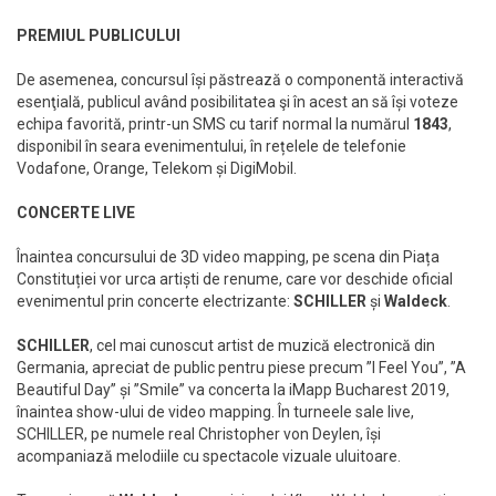
PREMIUL PUBLICULUI
De asemenea, concursul își păstrează o componentă interactivă
esenţială, publicul având posibilitatea şi în acest an să își voteze
echipa favorită, printr-un SMS cu tarif normal la numărul
1843
,
disponibil în seara evenimentului, în rețelele de telefonie
Vodafone, Orange, Telekom și DigiMobil.
CONCERTE LIVE
Înaintea concursului de 3D video mapping, pe scena din Piața
Constituției vor urca artiști de renume, care vor deschide oficial
evenimentul prin concerte electrizante:
SCHILLER
și
Waldeck
.
SCHILLER
, cel mai cunoscut artist de muzică electronică din
Germania, apreciat de public pentru piese precum ”I Feel You”, ”A
Beautiful Day” și ”Smile” va concerta la iMapp Bucharest 2019,
înaintea show-ului de video mapping. În turneele sale live,
SCHILLER, pe numele real Christopher von Deylen, își
acompaniază melodiile cu spectacole vizuale uluitoare.