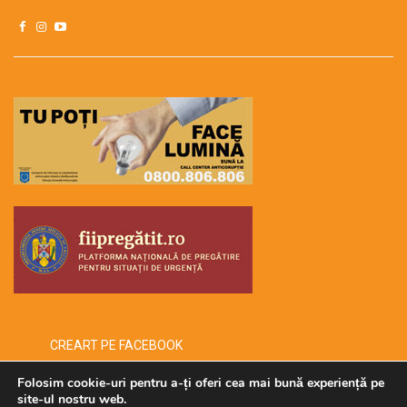
CREART PE FACEBOOK
Folosim cookie-uri pentru a-ți oferi cea mai bună experiență pe
site-ul nostru web.