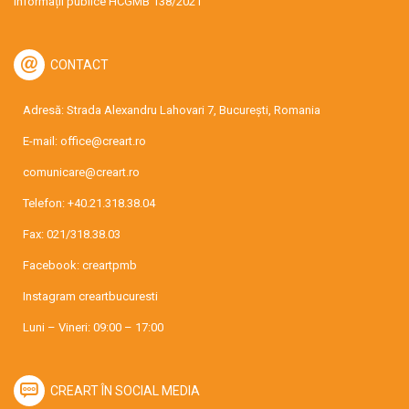
Informații publice HCGMB 138/2021
CONTACT
Adresă: Strada Alexandru Lahovari 7, București, Romania
E-mail:
office@creart.ro
comunicare@creart.ro
Telefon:
+40.21.318.38.04
Fax: 021/318.38.03
Facebook:
creartpmb
Instagram
creartbucuresti
Luni – Vineri: 09:00 – 17:00
CREART ÎN SOCIAL MEDIA