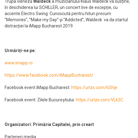
Trupa vieneză
Waldeck
a muzicianului Klaus Waldeck va susține,
în deschiderea lui SCHILLER, un concert live de excepție, cu
accente Electro Swing. Cunoscută pentru hituri precum
”Memories”, ”Make my Day” și ”Addicted”, Waldeck va da startul
distracției la iMapp Bucharest 2019.
Urmăriți-ne pe:
www.imapp.ro
https://www.facebook.com/iMappBucharest/
Facebook event iMapp Bucharest:
https://urlzs.com/6Shje
Facebook event: Zilele Bucureștiului:
https://urlzs.com/VLk3C
Organizatori: Primăria Capitalei, prin creart
Parteneri media