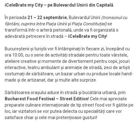
iCeleBrate my City – pe Bulevardul Unirii din Capitală
În perioada
21 – 22 septembrie
, Bulevardul Unirii
(tronsonul cu
fântâni, cuprins între Piața Unirii și Piața Constituției)
se
transformă într-o arteră pietonală, unde va fi organizată o
adevărată petrecere în stradă –
iCeleBrate my City
!
Bucureștenii și turiștii vor fi întâmpinați în fiecare zi, începând cu
ora 10:00, cu o serie de activități stradale pentru toate vârstele,
ateliere creative și momente de divertisment pentru copii, jocuri
interactive, teatru ambulant și animație de stradă, zeci de artiști
costumați de sărbătoare, un bazar urban cu produse locale hand-
made și de artizanat, dar și multe alte surprize.
Sărbătoarea orașului aduce în stradă și bucătăria urbană, prin
Bucharest Food Festival – Street Edition
! Cele mai apreciate
preparate culinare internaționale de tip street food vor fi gătite pe
loc, iar vizitatorii se vor putea delecta cu specialități care vor
satisface chiar și cele mai pretențioase gusturi!