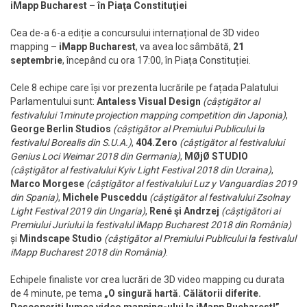
iMapp Bucharest – în Piaţa Constituţiei
Cea de-a 6-a ediție a concursului internațional de 3D video
mapping –
iMapp Bucharest
, va avea loc sâmbătă,
21
septembrie
, începând cu ora 17:00, în Piața Constituției.
Cele 8 echipe care își vor prezenta lucrările pe fațada Palatului
Parlamentului sunt:
Antaless Visual Design
(câștigător al
festivalului 1minute projection mapping competition din Japonia)
,
George Berlin Studios
(câștigător al Premiului Publicului la
festivalul Borealis din S.U.A.)
,
404.Zero
(câștigător al festivalului
Genius Loci Weimar 2018 din Germania)
,
MØjØ STUDIO
(câștigător al festivalului Kyiv Light Festival 2018 din Ucraina)
,
Marco Morgese
(câștigător al festivalului Luz y Vanguardias 2019
din Spania)
,
Michele Pusceddu
(câștigător al festivalului Zsolnay
Light Festival 2019 din Ungaria)
,
René şi Andrzej
(câștigători ai
Premiului Juriului la festivalul iMapp Bucharest 2018 din
România)
și
Mindscape Studio
(câștigător al Premiului Publicului la festivalul
iMapp Bucharest 2018 din România)
.
Echipele finaliste vor crea lucrări de 3D video mapping cu durata
de 4 minute, pe tema
„O singură hartă. Călătorii diferite.
Descoperiţi lumea video mapping-ului la iMapp Bucharest!”
,