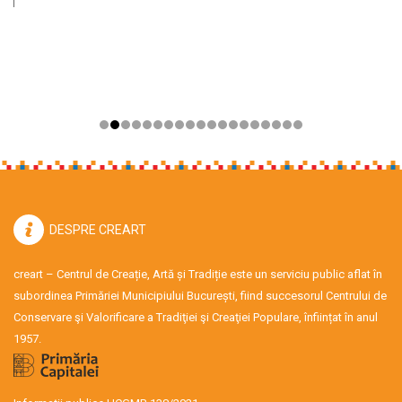
DESPRE CREART
creart – Centrul de Creație, Artă și Tradiție este un serviciu public aflat în
subordinea Primăriei Municipiului București, fiind succesorul Centrului de
Conservare şi Valorificare a Tradiţiei şi Creaţiei Populare, înființat în anul
1957.