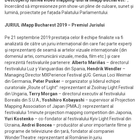
încercând să impresioneze prin show-uri pline de culoare, sunet și
lumină, proiectate pe fațada Palatului Parlamentului.
JURIUL iMapp Bucharest 2019 – Premiul Juriului
Pe 21 septembrie 2019 prestaţia celor 8 echipe finaliste va fi
analizată de către un juriu internațional din care fac parte experţi
şi reprezentanți de seamă ai artelor vizuale internaţionale (din
domeniul artei, comunicării vizuale, media, film etc.) şi care
reprezintă festivalurile partenere:
Alberto Mariñas
– directorul
festivalului Luz y Vanguardias din Spania,
Hendrik Wendler
–
Managing Director MXPerience Festival gUG: Genius Loci Weimar
din Germania,
Peter Pusker
– organizator și liderul echipei
curatoriale „Route of Light”: reprezentant al Zsolnay Light Festival
din Ungaria,
Terry Morgan
– directorul executiv al festivalului
Borealis din S.U.A.,
Yoshihiro Kobayashi
– supervisor al Projection
Mapping Association of Japan (PMAJ): reprezentant al
festivalului 1minute projection mapping competition din Japonia,
Yuri Kostenko
– co-fondator al festivalului Kyiv Light Festival din
Ucraina,
Andrei Boncea
– producător al unor importante filme și
programe de televiziune din țară, fondator al companiei
WonderTheatre: reprezentant al României în juriu.