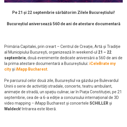
Pe 21 și 22 septembrie sărbătorim Zilele Bucureștiului!
Bucureștiul aniversează 560 de ani de atestare documentară
Primăria Capitalei, prin creart – Centrul de Creație, Artă și Tradiție
al Municipiului București, organizează în weekend-ul
21 – 22
septembrie
, două evenimente dedicate aniversării a 560 de ani de
la prima atestare documentară a Bucureștiului
:
iCeleBrate my
city
și
iMapp Bucharest
.
Pe parcursul celor două zile, Bucureștiul va găzdui pe Bulevardul
Unirii o serie de activități stradale, concerte, teatru ambulant,
animație de stradă, un spațiu culinar, iar în Piața Constituției, pe 21
septembrie, cea de-a 6-a ediție a concursului internațional de 3D
video mapping – iMapp Bucharest și concertele
SCHILLER
și
Waldeck
! Intrarea este liberă.