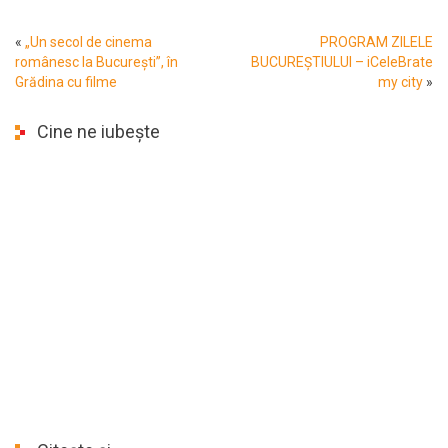
«
„Un secol de cinema
PROGRAM ZILELE
românesc la București”, în
BUCUREȘTIULUI – iCeleBrate
Grădina cu filme
my city
»
Cine ne iubește