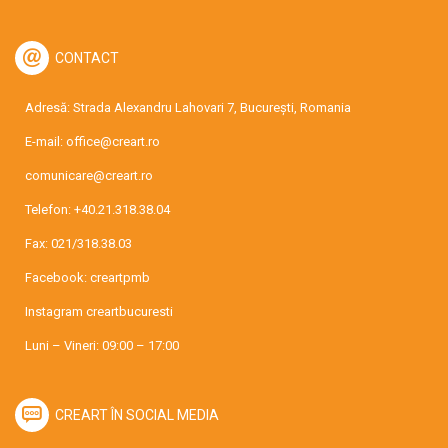
CONTACT
Adresă: Strada Alexandru Lahovari 7, București, Romania
E-mail:
office@creart.ro
comunicare@creart.ro
Telefon:
+40.21.318.38.04
Fax: 021/318.38.03
Facebook:
creartpmb
Instagram
creartbucuresti
Luni – Vineri: 09:00 – 17:00
CREART ÎN SOCIAL MEDIA