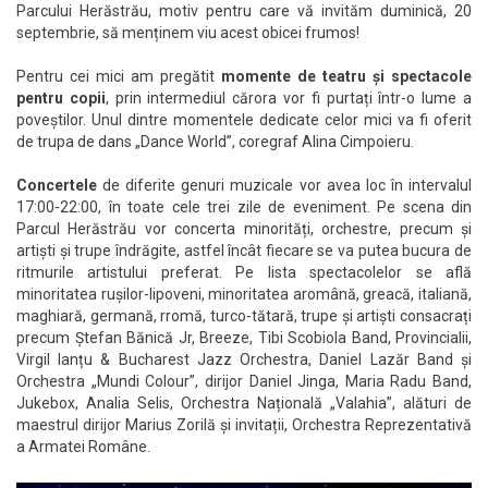
Parcului Herăstrău, motiv pentru care vă invităm duminică, 20
septembrie, să menținem viu acest obicei frumos!
Pentru cei mici am pregătit
momente de teatru și spectacole
pentru copii
, prin intermediul cărora vor fi purtați într-o lume a
poveștilor. Unul dintre momentele dedicate celor mici va fi oferit
de trupa de dans „Dance World”, coregraf Alina Cimpoieru.
Concertele
de diferite genuri muzicale vor avea loc în intervalul
17:00-22:00, în toate cele trei zile de eveniment. Pe scena din
Parcul Herăstrău vor concerta minorități, orchestre, precum și
artiști și trupe îndrăgite, astfel încât fiecare se va putea bucura de
ritmurile artistului preferat. Pe lista spectacolelor se află
minoritatea rușilor-lipoveni, minoritatea aromână, greacă, italiană,
maghiară, germană, rromă, turco-tătară, trupe și artiști consacrați
precum Ștefan Bănică Jr, Breeze, Tibi Scobiola Band, Provincialii,
Virgil Ianțu & Bucharest Jazz Orchestra, Daniel Lazăr Band și
Orchestra „Mundi Colour”, dirijor Daniel Jinga, Maria Radu Band,
Jukebox, Analia Selis, Orchestra Națională „Valahia”, alături de
maestrul dirijor Marius Zorilă și invitații, Orchestra Reprezentativă
a Armatei Române.