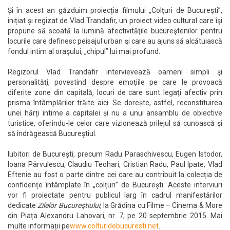
Și în acest an găzduim proiecția filmului „Colţuri de Bucureşti”,
inițiat și regizat de Vlad Trandafir, un proiect video cultural care îşi
propune să scoată la lumină afectivităţile bucureştenilor pentru
locurile care definesc peisajul urban şi care au ajuns să alcătuiască
fondul intim al oraşului, „chipul” lui mai profund.
Regizorul Vlad Trandafir intervievează oameni simpli şi
personalităţi, povestind despre emoţiile pe care le provoacă
diferite zone din capitală, locuri de care sunt legaţi afectiv prin
prisma întâmplărilor trăite aici. Se dorește, astfel, reconstituirea
unei hărți intime a capitalei și nu a unui ansamblu de obiective
turistice, oferindu-le celor care vizionează prilejul să cunoască și
să îndrăgească Bucureștiul.
Iubitori de București, precum Radu Paraschivescu, Eugen Istodor,
Ioana Pârvulescu, Claudiu Teohari, Cristian Radu, Paul Ipate, Vlad
Eftenie au fost o parte dintre cei care au contribuit la colecția de
confidențe întâmplate în „colțuri” de București. Aceste interviuri
vor fi proiectate pentru publicul larg în cadrul manifestărilor
dedicate
Zilelor Bucureştiului
, la Grădina cu Filme – Cinema & More
din Piața Alexandru Lahovari, nr. 7, pe 20 septembrie 2015. Mai
multe informații pe
www.colturidebucuresti.net
.