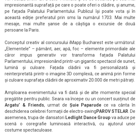
impresionantă suprafață pe care o poate oferi o clădire, și anume,
pe fațada Palatului Parlamentului. Publicul își poate vota și în
această ediție preferatul prin sms la numărul 1703. Mai multe
mesaje, mai multe șanse de a câștiga o excursie de două
persoane la Paris.
Conceptul creativ al concursului iMapp Bucharest este următorul:
„Elementele” – pământ, aer, apă, foc – elemente primordiale ale
căror impus generativ vor transforma fațada Palatului
Parlamentului, impresionând printr-un gigantic spectacol de sunet,
lumină și culoare. Fațada clădirii va fi personalizată și
reinterpretată printr-o imagine 3D complexă, ce animă prin forme
și culoare suprafața clădirii de aproximativ 20.000 de metri pătrați.
Amploarea evenimentului va fi dată și de alte momente special
pregătite pentru public. Seara va începe cu un concert susținut de
Argatu’ & Friends
, urmat de
Șuie Paparude
ce va cânta în
deschiderea celebrei formații de electro-swing
PAROV STELAR
. De
asemenea, trupa de dansatori
Ledlight Dance Group
va aduce pe
scenă o coregrafie luminoasă interactivă, cu ajutorul unor
costume spectaculoase.