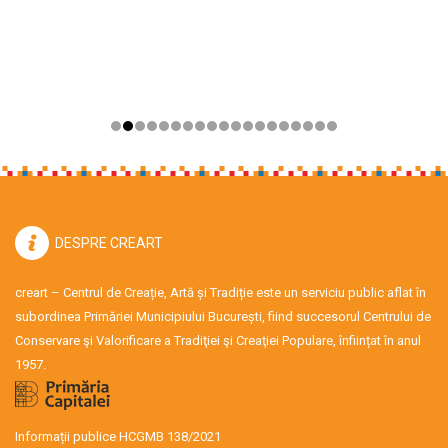
DESPRE CREART
creart – Centrul de Creație, Artă și Tradiție este un serviciu public aflat în
subordinea Primăriei Municipiului București, fiind succesorul Centrului de
Conservare şi Valorificare a Tradiţiei şi Creaţiei Populare, înființat în anul
1957.
Informații publice HCGMB 138/2021