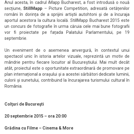
Anul acesta, în cadrul iMapp Bucharest, a fost introdusă o nouă
secțiune,
StillMapp
– Picture Competition, adresată cetățenilor
români în dorința de a sprijini artiștii autohtoni și de a încuraja
aportul acestora la cultura locală. StillMapp Bucharest 2015 este
un concurs de fotografie în urma căruia cele mai bune fotografii
vor fi proiectate pe fațada Palatului Parlamentului, pe 19
septembrie.
Un eveniment de o asemenea anvergură, în contextul unui
spectacol unic în istoria artelor vizuale, reprezintă un motiv de
mândrie pentru fiecare locuitor al Bucureștiului. Mai mult decât
atât, proiectul este o oportunitate extraordinară de promovare pe
plan internațional a orașului și a acestei sărbători dedicate luminii,
culorii și sunetului, contribuind la încurajarea turismului cultural în
România.
Colţuri de Bucureşti
20 septembrie 2015 – ora 20:00
Grădina cu Filme – Cinema & More