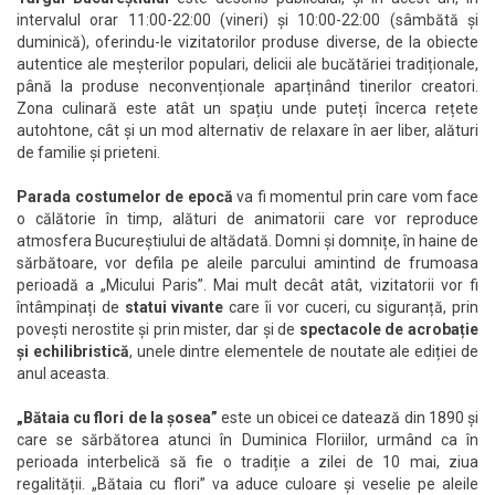
intervalul orar 11:00-22:00 (vineri) și 10:00-22:00 (sâmbătă și
duminică), oferindu-le vizitatorilor produse diverse, de la obiecte
autentice ale meșterilor populari, delicii ale bucătăriei tradiționale,
până la produse neconvenționale aparținând tinerilor creatori.
Zona culinară este atât un spațiu unde puteți încerca rețete
autohtone, cât și un mod alternativ de relaxare în aer liber, alături
de familie și prieteni.
Parada costumelor de epocă
va fi momentul prin care vom face
o călătorie în timp, alături de animatorii care vor reproduce
atmosfera Bucureștiului de altădată. Domni și domnițe, în haine de
sărbătoare, vor defila pe aleile parcului amintind de frumoasa
perioadă a „Micului Paris”. Mai mult decât atât, vizitatorii vor fi
întâmpinați de
statui vivante
care îi vor cuceri, cu siguranță, prin
povești nerostite și prin mister, dar și de
spectacole de acrobație
și echilibristică
, unele dintre elementele de noutate ale ediției de
anul aceasta.
„Bătaia cu flori de la șosea”
este un obicei ce datează din 1890 și
care se sărbătorea atunci în Duminica Floriilor, urmând ca în
perioada interbelică să fie o tradiție a zilei de 10 mai, ziua
regalității. „Bătaia cu flori” va aduce culoare și veselie pe aleile