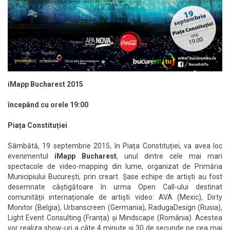
iMapp Bucharest 2015
începând cu orele 19:00
Pia
ța Constituției
Sâmbătă, 19 septembrie 2015, în Piața Constituției, va avea loc
evenimentul
iMapp Bucharest
, unul dintre cele mai mari
spectacole de video-mapping din lume, organizat de Primăria
Municipiului București, prin creart. Șase echipe de artiști au fost
desemnate câștigătoare în urma Open Call-ului destinat
comunității internaționale de artiști video: AVA (Mexic), Dirty
Monitor (Belgia), Urbanscreen (Germania), RadugaDesign (Rusia),
Light Event Consulting (Franța) și Mindscape (România). Acestea
vor realiza show-uri a câte 4 minute și 30 de secunde pe cea mai