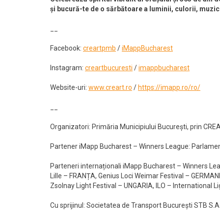
și bucură-te de o sărbătoare a luminii, culorii, muzici
__
Facebook:
creartpmb
/
iMappBucharest
Instagram:
creartbucuresti
/
imappbucharest
Website-uri:
www.creart.ro
/
https://imapp.ro/ro/
__
Organizatori: Primăria Municipiului București, prin CREAR
Partener iMapp Bucharest – Winners League: Parlamen
Parteneri internaționali iMapp Bucharest – Winners Lea
Lille – FRANȚA, Genius Loci Weimar Festival – GERMA
Zsolnay Light Festival – UNGARIA, ILO – International L
Cu sprijinul: Societatea de Transport București STB S.A