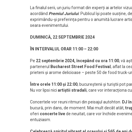
La finalul serii, un juriu format din experți ai artelor v
acordând
Premiul Juriului
. Publicul își poate susține,
exprimându-și preferința pentru o anumită lucrare artis
seara evenimentului.
DUMINICĂ, 22 SEPTEMBRIE 2024
ÎN INTERVALUL ORAR 11:00 – 22:00
Pe
22 septembrie 2024
, începând cu ora 11:00
, vă aș
partenerul
Bucharest Street Food Festival
, aflat la c
prieteni și arome delicioase – peste 50 de food truck-uri
Între orele 11:00 și 22:00
, bucureștenii și turiștii pot 
Nu vor lipsi nici
artiștii stradali
, care vor interacționa cu
Concertele vor reuni ritmuri din peisajul autohton.
DJ în
bucură, prin dans, de moment. Mai mult decât atât,
tru
oferi
concerte live
de neuitat, care vor închide evenime
entuziasm.
Celebrează spiritul vibrant al orașului și 565 de ani d