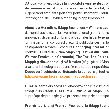
DJ locali
vor oferi, încă de la începutul evenimentului, 
de renume internațional
, care va crea cu fiecare hit,
și generând ambianța perfectă pentru momentul mult așt
internațional de 3D video mapping iMapp Bucharest.
Ajuns la a 9-a ediție, iMapp Bucharest – Winners Le
domeniul audiovizual la nivel internațional și un fenomen a
a inovației, devenind un brand al Capitalei. În parteneria
luminii din lume, concursul prezintă publicului cei mai bu
câștigătoare a marelui concurs
Chongqing Internationa
Premiului Publicului
Video Mapping Festival din Franța
Weimar Festival din Germania
),
The Fox, The Folks
(
Mapping din Japonia
) și
Ivó Kovács
(câștigătorul Mar
ai artei și tehnologiei vor transforma fațada impunătoa
Descoperă echipele participante la concurs și festiva
https://www.instagram.com/imappbucharest
.
LEGACY
, tema din acest an, onorează bogăția culturilor gl
emoțiile universale.
PIXEL, MC-ul virtual al iMapp Bu
suprafața de proiecție și va prezenta echipele participa
Premiul Juriului și Premiul Publicului la iMapp Buc