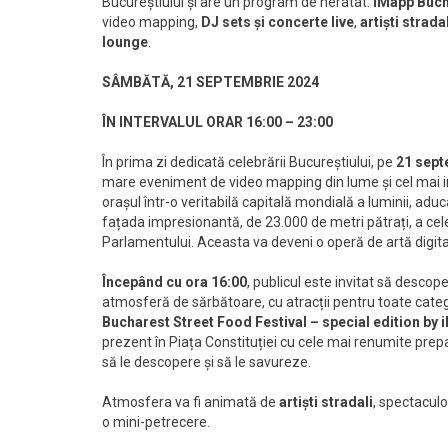
Bucureștiului și are un program de neratat:
iMapp Buch
video mapping,
DJ sets și
concerte live
,
artiști strada
lounge
.
SÂMBĂTĂ, 21 SEPTEMBRIE 2024
ÎN INTERVALUL ORAR 16:00 – 23:00
În prima zi dedicată celebrării Bucureștiului, pe
21 sept
mare eveniment de video mapping din lume și cel mai 
orașul într-o veritabilă capitală mondială a luminii, aduc
fațada impresionantă, de 23.000 de metri pătrați, a cele
Parlamentului. Aceasta va deveni o operă de artă digitală 
Începând cu ora 16:00
, publicul este invitat să descope
atmosferă de sărbătoare, cu atracții pentru toate catego
Bucharest Street Food Festival – special edition by
prezent în Piața Constituției cu cele mai renumite prepar
să le descopere și să le savureze.
Atmosfera va fi animată de
artiști stradali
, spectaculo
o mini-petrecere.