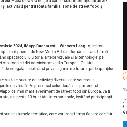
arest
– cea de-a 9-a ediție a concursului internațional de 3D
li și activități pentru toată familia
,
zone de street food și
embrie 2024
,
iMapp Bucharest – Winners League
,
cel mai
important proiect de New Media Art din România, transformă
ând spectacolul uluitor al artelor vizuale și al tehnologiei pe
i mai mari clădiri administrative din Europa – Palatul
de neegalat, captivând privirile și inimile tuturor participanților.
„E
C
re și să se bucure de activități diverse, care vor crea o
riile de vârstă. Pe parcursul celor două zile, partenerul
1
 iMapp
, cel mai mare eveniment de street food din Europa, va fi
ate, din peste 10 bucătării internaționale, invitând participanții
„E
CR
Ga
și prin costumele tematice, care vor transforma fiecare colț într-