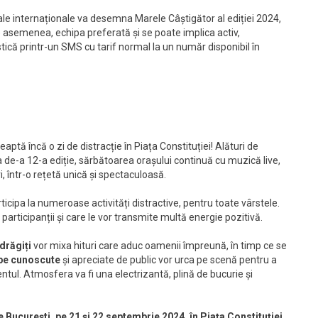
izuale internaționale va desemna Marele Câștigător al ediției 2024,
 de asemenea, echipa preferată și se poate implica activ,
tică printr-un SMS cu tarif normal la un număr disponibil în
teaptă încă o zi de distracție în Piața Constituției! Alături de
ea de-a 12-a ediție, sărbătoarea orașului continuă cu muzică live,
, într-o rețetă unică și spectaculoasă.
participa la numeroase activități distractive, pentru toate vârstele.
 participanții și care le vor transmite multă energie pozitivă.
drăgiți
vor mixa hituri care aduc oamenii împreună, în timp ce se
pe cunoscute
și apreciate de public vor urca pe scenă pentru a
ntul. Atmosfera va fi una electrizantă, plină de bucurie și
e București, pe 21 și 22 septembrie 2024, în Piața Constituției,