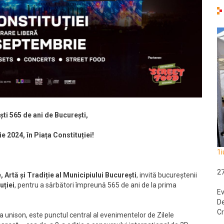
ti 565 de ani de București,
e 2024, în Piața Constituției!
1i
2
 Artă și Tradiție al Municipiului București
, invită bucureștenii
uției
, pentru a sărbători împreună 565 de ani de la prima
Ev
De
Cr
 unison, este punctul central al evenimentelor de Zilele