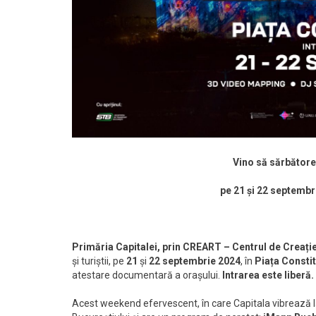
Vino să sărbătoreș
pe 21 și 22 septembri
Primăria Capitalei, prin CREART – Centrul de Creație,
și turiștii, pe
21
și
22 septembrie 2024
, în
Piața Constit
atestare documentară a orașului.
Intrarea este liberă.
Acest weekend efervescent, în care Capitala vibrează la