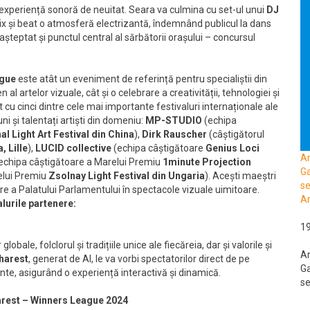
o experiență sonoră de neuitat. Seara va culmina cu set-ul unui
DJ
 mix și beat o atmosferă electrizantă, îndemnând publicul la dans
eptat și punctul central al sărbătorii orașului – concursul
ague
este atât un eveniment de referință pentru specialiștii din
l artelor vizuale, cât și o celebrare a creativității, tehnologiei și
t cu cinci dintre cele mai importante festivaluri internaționale ale
ni și talentați artiști din domeniu:
MP-STUDIO
(echipa
l Light Art Festival
din China
),
Dirk Rauscher
(câștigătorul
, Lille
),
LUCID collective
(echipa câștigătoare
Genius Loci
A
echipa câștigătoare a Marelui Premiu
1minute Projection
Ga
elui Premiu
Zsolnay Light Festival din Ungaria
). Acești maeștri
se
re a Palatului Parlamentului în spectacole vizuale uimitoare.
Ar
lurile partenere:
1
obale, folclorul și tradițiile unice ale fiecăreia, dar și valorile și
A
charest
, generat de AI, le va vorbi spectatorilor direct de pe
Ga
nte, asigurând o experiență interactivă și dinamică.
se
harest – Winners League 2024