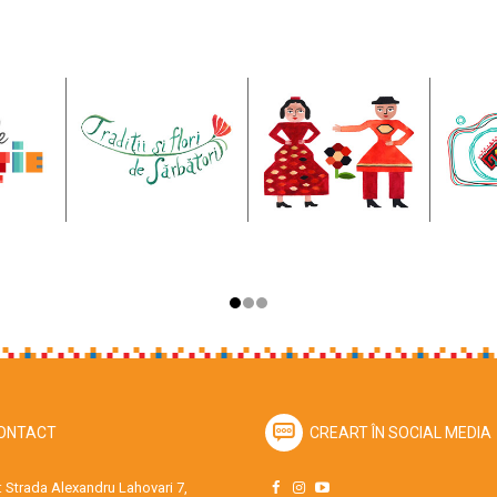
ONTACT
CREART ÎN SOCIAL MEDIA
 Strada Alexandru Lahovari 7,