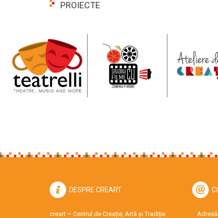
PROIECTE
DESPRE CREART
C
creart – Centrul de Creație, Artă și Tradiție
Adresă: