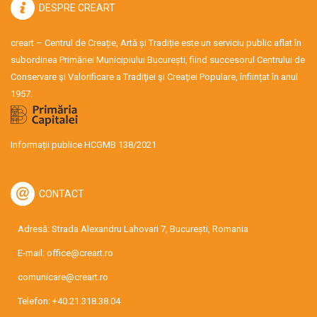
DESPRE CREART
creart – Centrul de Creație, Artă și Tradiție este un serviciu public aflat în
subordinea Primăriei Municipiului București, fiind succesorul Centrului de
Conservare şi Valorificare a Tradiţiei şi Creaţiei Populare, înființat în anul
1957.
Informații publice HCGMB 138/2021
CONTACT
Adresă: Strada Alexandru Lahovari 7, București, Romania
E-mail:
office@creart.ro
comunicare@creart.ro
Telefon:
+40.21.318.38.04