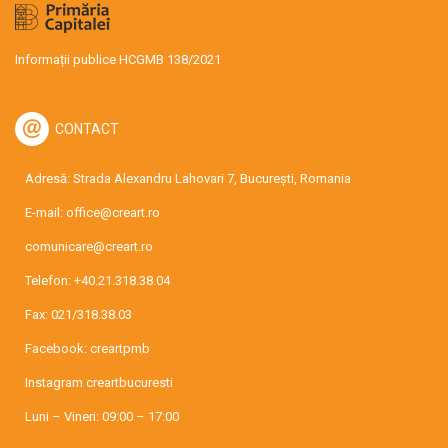
Informații publice HCGMB 138/2021
CONTACT
Adresă: Strada Alexandru Lahovari 7, București, Romania
E-mail:
office@creart.ro
comunicare@creart.ro
Telefon:
+40.21.318.38.04
Fax: 021/318.38.03
Facebook:
creartpmb
Instagram
creartbucuresti
Luni – Vineri: 09:00 – 17:00