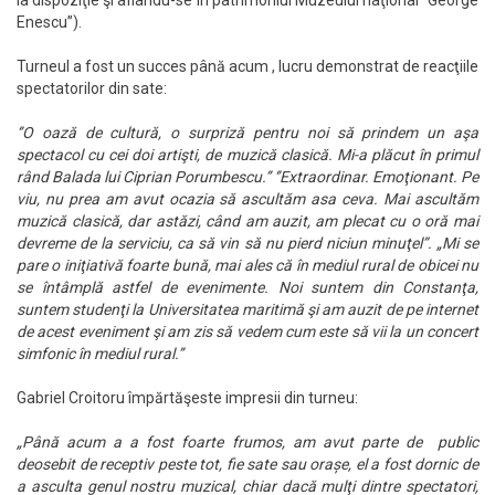
la dispoziţie şi aflându-se în patrimoniul Muzeului naţional ”George
Enescu”).
Turneul a fost un succes până acum , lucru demonstrat de reacţiile
spectatorilor din sate:
‘’
O oază de cultură, o surpriză pentru noi să prindem un aşa
spectacol cu cei doi artişti, de muzică clasică. Mi-a plăcut în primul
rând Balada lui Ciprian Porumbescu.’’
‘’
Extraordinar. Emoţionant. Pe
viu, nu prea am avut ocazia să ascultăm asa ceva. Mai ascultăm
muzică clasică, dar astăzi, când am auzit, am plecat cu o oră mai
devreme de la serviciu, ca să vin să nu pierd niciun minuţel”. „Mi se
pare o iniţiativă foarte bună, mai ales că în mediul rural de obicei nu
se întâmplă astfel de evenimente. Noi suntem din Constanţa,
suntem studenţi la Universitatea maritimă şi am auzit de pe internet
de acest eveniment şi am zis să vedem cum este să vii la un concert
simfonic în mediul rural.’’
Gabriel Croitoru împărtăşeste impresii din turneu:
„Până acum a a fost foarte frumos, am avut parte de public
deosebit de receptiv peste tot, fie sate sau orașe, el a fost dornic de
a asculta genul nostru muzical, chiar dacă mulţi dintre spectatori,