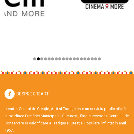
DESPRE CREART
creart – Centrul de Creație, Artă și Tradiție este un serviciu public aflat în
subordinea Primăriei Municipiului București, fiind succesorul Centrului de
Conservare şi Valorificare a Tradiţiei şi Creaţiei Populare, înființat în anul
1957.