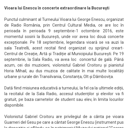
Vioara lui Enescu în concerte extraordinare la Bucureşti
Punctul culminant al Turneului Vioara lui George Enescu, organizat
de Radio România, prin Centrul Cultural Media, ce are loc în
perioada în perioada 9 septembrie-1 octombrie 2016, este
momentul sosirii la București, unde vor avea loc două concerte
excepționale. Pe 18 septembrie, legendara vioară se va auzi la
sala Teatrelli, acest recital fiind organizat cu sprijinul creart-
Centrul de Creație, Artă și Tradiție al Municipiului București. Pe 19
septembrie, la Sala Radio, va avea loc concertul de gală. Până
acum, cei doi muzicieni, violonistul Gabriel Croitoru și pianistul
Horia Mihail, au dus muzica de calitate în mai multe localități
urbane și rurale din Transilvania, Constanța, Olt și Dâmbovița.
Dată fiind misiunea educativă a turneului, la fel ca la ultimele ediții,
la recitalul de la Sala Radio, accesul studenților și elevilor va fi
gratuit, pe baza carnetelor de student sau elev, în limita locurilor
disponibile.
Violonistul Gabriel Croitoru are privilegiul de a cânta pe vioara
Guarneri del Gesu pe care a cântat George Enescu (instrument pus