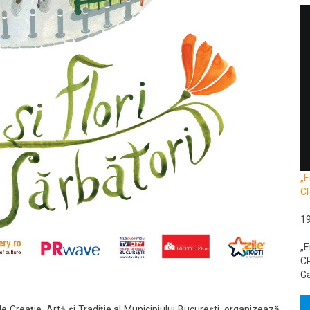
„E
C
1
„E
CR
Ga
de Creație, Artă și Tradiție al Municipiului București, organizează