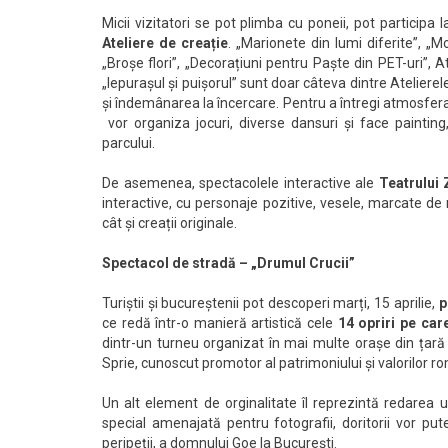
Micii vizitatori se pot plimba cu poneii, pot participa 
Ateliere de creație
. „Marionete din lumi diferite”, „Moz
„Broșe flori”, „Decorațiuni pentru Paște din PET-uri”, 
„Iepurașul și puișorul” sunt doar câteva dintre Atelierele
și îndemânarea la încercare. Pentru a întregi atmosfer
vor organiza jocuri, diverse dansuri și face painting,
parcului.
De asemenea, spectacolele interactive ale
Teatrului 
interactive, cu personaje pozitive, vesele, marcate de
cât și creații originale.
Spectacol de stradă – „Drumul Crucii”
Turiștii și bucureștenii pot descoperi marți, 15 aprilie,
p
ce redă într-o manieră artistică cele
14 opriri pe care
dintr-un turneu organizat în mai multe orașe din țară 
Sprie, cunoscut promotor al patrimoniului și valorilor ro
Un alt element de orginalitate îl reprezintă redarea un
special amenajată pentru fotografii, doritorii vor pute
peripeții, a domnului Goe la București.