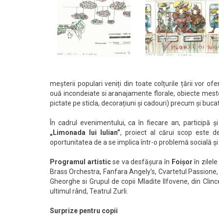
meșterii populari veniți din toate colțurile țării vor 
ouă incondeiate si aranajamente florale, obiecte meste
pictate pe sticla, decorațiuni și cadouri) precum și buc
În cadrul evenimentului, ca în fiecare an, participă ș
„Limonada lui Iulian”
, proiect al cărui scop este d
oportunitatea de a se implica într-o problemă socială ș
Programul artistic
se va desfășura în
Foișor
în zilel
Brass Orchestra, Fanfara Angely’s, Cvartetul Passione
Gheorghe si Grupul de copii Mladite Ilfovene, din Clincen
ultimul rând, Teatrul Zurli.
Surprize pentru copii