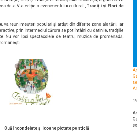
 cea de-a V-a ediție a evenimentului cultural
„Tradiții și Flori de
e
, va reuni meșteri populari și artiști din diferite zone ale țării, iar
eractive, prin intermediul cărora se pot întâlni
cu datinile, tradțiile
Paște. Nu vor lipsi spectacolele de teatru, muzica de promenadă,
e românești.
A
Ga
se
Ar
1
A
Ga
se
Ouă încondeiate și icoane pictate pe sticlă