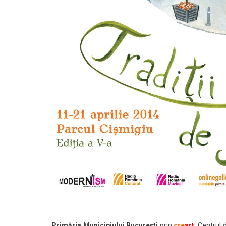
Primăria Municipiului București
prin
cre
art
, Centrul 