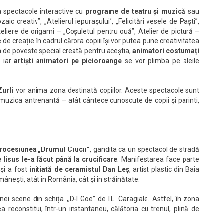
la spectacole interactive cu
programe de teatru și muzică
sau
aic creativ”, „Atelierul iepurașului”, „Felicitări vesele de Paști”,
Ateliere de origami – „Coșuletul pentru ouă”, Atelier de pictură –
 de creație în cadrul cărora copiii își vor putea pune creativitatea
a de poveste special creată pentru aceștia,
animatori costumați
 iar
artiști animatori pe picioroange
se vor plimba pe aleile
Zurli
vor anima zona destinată copiilor. Aceste spectacole sunt
 muzica antrenantă – atât cântece cunoscute de copii și parinti,
rocesiunea „Drumul Crucii”
, gândita ca un spectacol de stradă
 Iisus le-a făcut până la crucificare
. Manifestarea face parte
și a fost
initiată de ceramistul Dan Leș
, artist plastic din Baia
mânești, atât în România, cât și în străinătate.
ei scene din schița ,,D-l Goe” de I.L. Caragiale. Astfel, în zona
a reconstitui, într-un instantaneu, călătoria cu trenul, plină de