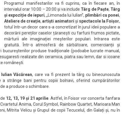
Programul manifestarilor va fi cuprins, ca în fiecare an, în
intervalul orar 10:00 – 20:00 și va include
Târg de Paște
,
Târg
și expoziție de iepuri
, „Limonada lui Iulian”,
plimbări cu ponei
,
Ateliere de creație
,
artiști animatori
și
spectacole la Foișor
,
totul într-un decor care s-a concretizat în jurul ideii populare a
decorării pereților caselor țăranești cu farfurii frumos pictate,
mărturii ale imaginației meșterilor populari. Intrarea este
gratuită. Într-o atmosferă de sărbătoare, comercianții și
oferi bucureștenilor produse tradiționale (podoabe lucrate manual,
sugaresti realizate din ceramica, piatra sau lemn, dar si icoane
ate românești.
i
Iulian Văcărean
, care va fi prezent la târg cu binecunoscuta
e a strânge bani pentru copiii bolnavi, oferind cumpărătorilor
i de a produce o schimbare.
e de
12, 13, 19 și 21 aprilie
. Astfel, în Foisor vor concerta fanfara
, Cvartetul Anima, Corul Symbol, Rainbow Quartet, Marioara Man
i, Mitrita Velicu și Grupul de copii Tecucelul, din Galați și, nu în