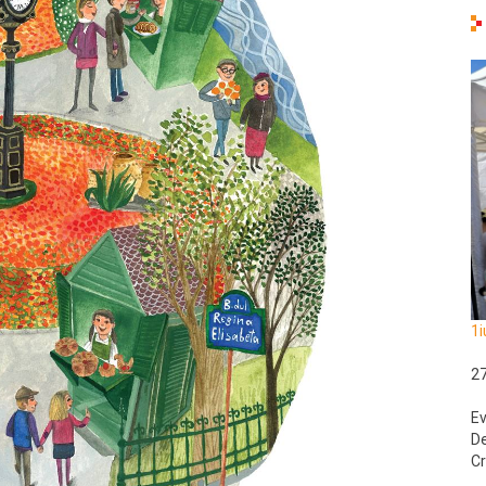
1i
2
Ev
De
Cr