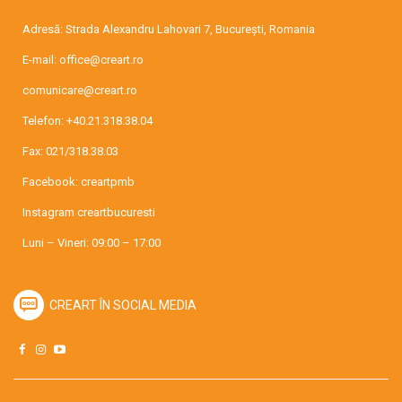
Adresă: Strada Alexandru Lahovari 7, București, Romania
E-mail:
office@creart.ro
comunicare@creart.ro
Telefon:
+40.21.318.38.04
Fax: 021/318.38.03
Facebook:
creartpmb
Instagram
creartbucuresti
Luni – Vineri: 09:00 – 17:00
CREART ÎN SOCIAL MEDIA