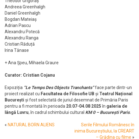
Theodor Grigoraș
Andreea Greenhalgh
Daniel Greenhalgh
Bogdan Mateiaș
Adrian Pascu
Alexandru Potecă
Alexandru Ranga
Cristian Răduță
Irina Tănase
+ Ana Șpeu, Mihaela Graure
Curator: Cristian Cojanu
Expoziția
“Le Temps Des Objects Tranchants”
face parte dintr-un
proiect realizat cu
Facultatea de Filosofie UB
și
Teatrul Național
București
și fost selectată de juriul desemnat de Primăria Paris
pentru a fi montată în perioada
20.07-04.08 2025
în
galeria de
lângă Luvru
, în cadrul schimbului cultural
KM 0 – București Paris
.
«
NATURAL BORN ALIENS
Serile Filmului Românesc în
inima Bucureștiului, la CREART
– Grădina cu filme
»