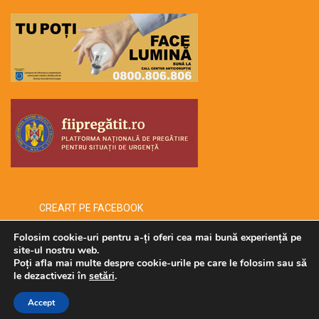
CREART PE FACEBOOK
Folosim cookie-uri pentru a-ți oferi cea mai bună experiență pe
site-ul nostru web.
Poți afla mai multe despre cookie-urile pe care le folosim sau să
Copyright © 2026 -creart-
le dezactivezi în
setări
.
Administrat de SECURMENOW
Accept