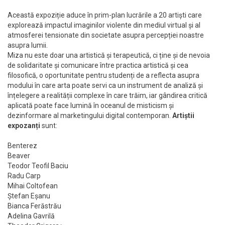
Această expoziție aduce în prim-plan lucrările a 20 artiști care
explorează impactul imaginilor violente din mediul virtual și al
atmosferei tensionate din societate asupra percepției noastre
asupra lumii.
Miza nu este doar una artistică și terapeutică, ci ține și de nevoia
de solidaritate și comunicare între practica artistică și cea
filosofică, o oportunitate pentru studenți de a reflecta asupra
modului în care arta poate servi ca un instrument de analiză și
înțelegere a realității complexe în care trăim, iar gândirea critică
aplicată poate face lumină în oceanul de misticism și
dezinformare al marketingului digital contemporan.
Artiștii
expozanți
sunt:
Benterez
Beaver
Teodor Teofil Baciu
Radu Carp
Mihai Coltofean
Ștefan Eșanu
Bianca Ferăstrău
Adelina Gavrilă