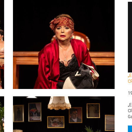
„E
C
1
„E
CR
Ga