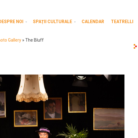
DESPRE NOI
SPAȚII CULTURALE
CALENDAR
TEATRELLI
hoto Gallery
»
The Bluff