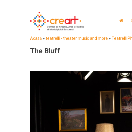
Acasă
»
teatrelli - theater music and more
»
Teatrelli P
The Bluff