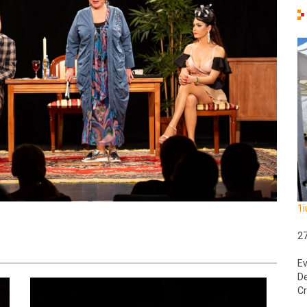
1i
2
Ev
De
Cr