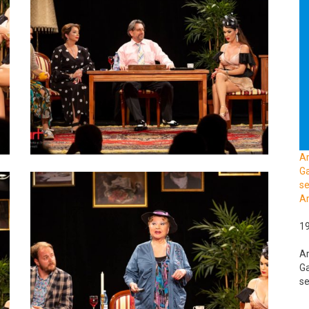
A
Ga
se
Ar
1
A
Ga
se