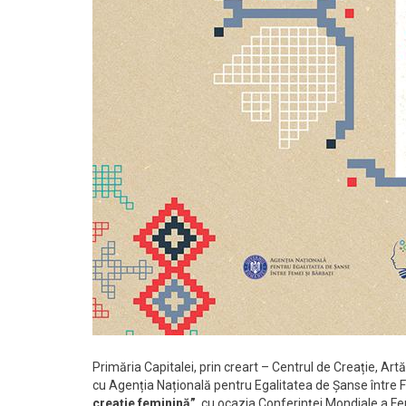
Primăria Capitalei, prin creart – Centrul de Creație, Artă
cu Agenția Națională pentru Egalitatea de Șanse între 
creație feminină”
, cu ocazia Conferinței Mondiale a F