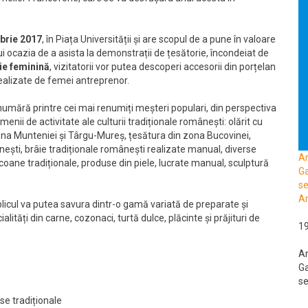
brie 2017
, în Piața Universității și are scopul de a pune în valoare
lui ocazia de a asista la demonstrații de țesătorie, încondeiat de
ie feminină
, vizitatorii vor putea descoperi accesorii din porțelan
realizate de femei antreprenor.
umără printre cei mai renumiți meșteri populari, din perspectiva
omenii de activitate ale culturii tradiționale românești: olărit cu
zona Munteniei și Târgu-Mureș, țesătura din zona Bucovinei,
enești, brâie tradiționale românești realizate manual, diverse
A
icoane tradiționale, produse din piele, lucrate manual, sculptură
Ga
se
Ar
icul va putea savura dintr-o gamă variată de preparate și
ități din carne, cozonaci, turtă dulce, plăcinte și prăjituri de
1
A
Ga
se
se tradiționale