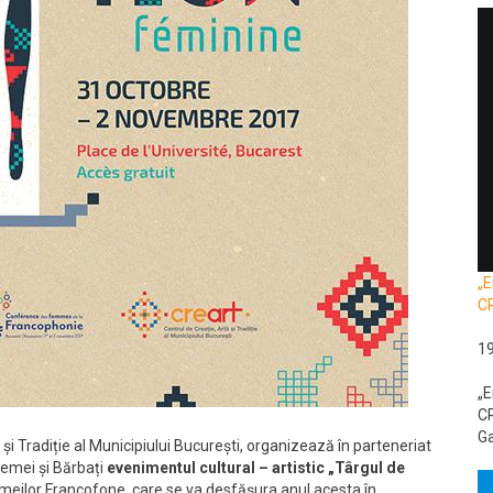
„E
C
1
„E
CR
Ga
 și Tradiție al Municipiului București, organizează în parteneriat
Femei și Bărbați
evenimentul cultural – artistic „Târgul de
emeilor Francofone, care se va desfășura anul acesta în