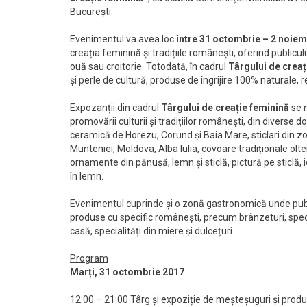
București.
Evenimentul va avea loc
între 31 octombrie – 2 noiem
creația feminină și tradițiile românești, oferind publicu
ouă sau croitorie. Totodată, în cadrul
Târgului de creaț
și perle de cultură, produse de îngrijire 100% naturale, 
Expozanții din cadrul
Târgului de creație feminină
se n
promovării culturii și tradițiilor românești, din diverse d
ceramică de Horezu, Corund și Baia Mare, sticlari din 
Munteniei, Moldova, Alba Iulia, covoare tradiționale olt
ornamente din pănușă, lemn și sticlă, pictură pe sticlă, 
în lemn.
Evenimentul cuprinde și o zonă gastronomică unde publ
produse cu specific românești, precum brânzeturi, special
casă, specialități din miere și dulcețuri.
Program
Marți, 31 octombrie 2017
12:00 – 21:00 Târg și expoziție de meșteșuguri și produ