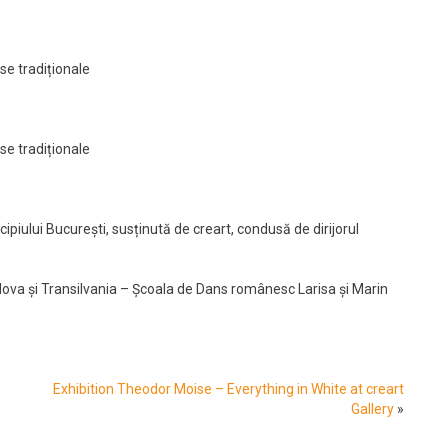
se tradiționale
se tradiționale
piului București, susținută de creart, condusă de dirijorul
ova și Transilvania – Școala de Dans românesc Larisa și Marin
Exhibition Theodor Moise – Everything in White at creart
Gallery
»