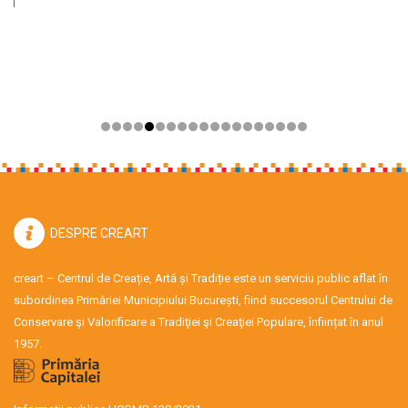
DESPRE CREART
creart – Centrul de Creație, Artă și Tradiție este un serviciu public aflat în
subordinea Primăriei Municipiului București, fiind succesorul Centrului de
Conservare şi Valorificare a Tradiţiei şi Creaţiei Populare, înființat în anul
1957.