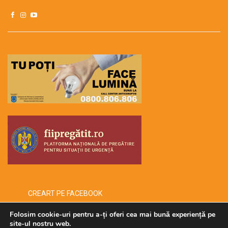
CREART PE FACEBOOK
Folosim cookie-uri pentru a-ți oferi cea mai bună experiență pe
site-ul nostru web.