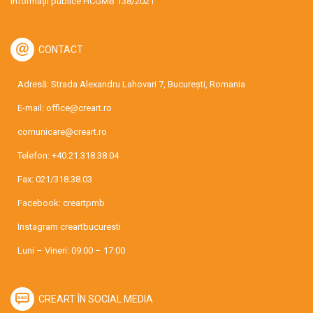
Informații publice HCGMB 138/2021
CONTACT
Adresă: Strada Alexandru Lahovari 7, București, Romania
E-mail:
office@creart.ro
comunicare@creart.ro
Telefon:
+40.21.318.38.04
Fax: 021/318.38.03
Facebook:
creartpmb
Instagram
creartbucuresti
Luni – Vineri: 09:00 – 17:00
CREART ÎN SOCIAL MEDIA