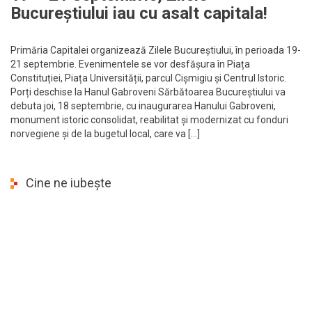
Bucureștiului iau cu asalt capitala!
Primăria Capitalei organizează Zilele Bucureștiului, în perioada 19-
21 septembrie. Evenimentele se vor desfășura în Piața
Constituției, Piața Universității, parcul Cișmigiu și Centrul Istoric.
Porți deschise la Hanul Gabroveni Sărbătoarea Bucureștiului va
debuta joi, 18 septembrie, cu inaugurarea Hanului Gabroveni,
monument istoric consolidat, reabilitat și modernizat cu fonduri
norvegiene și de la bugetul local, care va […]
Cine ne iubește