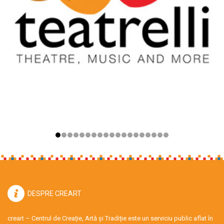
DESPRE CREART
creart – Centrul de Creație, Artă și Tradiție este un serviciu public aflat în