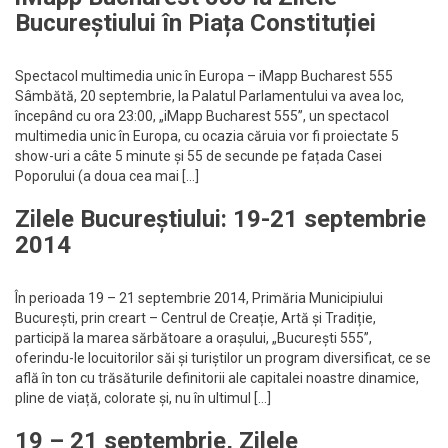
Bucureștiului în Piața Constituției
Spectacol multimedia unic în Europa – iMapp Bucharest 555
Sâmbătă, 20 septembrie, la Palatul Parlamentului va avea loc,
începând cu ora 23:00, „iMapp Bucharest 555”, un spectacol
multimedia unic în Europa, cu ocazia căruia vor fi proiectate 5
show-uri a câte 5 minute și 55 de secunde pe fațada Casei
Poporului (a doua cea mai […]
Zilele Bucureștiului: 19-21 septembrie
2014
În perioada 19 – 21 septembrie 2014, Primăria Municipiului
București, prin creart – Centrul de Creație, Artă și Tradiție,
participă la marea sărbătoare a orașului, „București 555”,
oferindu-le locuitorilor săi și turiștilor un program diversificat, ce se
află în ton cu trăsăturile definitorii ale capitalei noastre dinamice,
pline de viață, colorate și, nu în ultimul […]
19 – 21 septembrie, Zilele