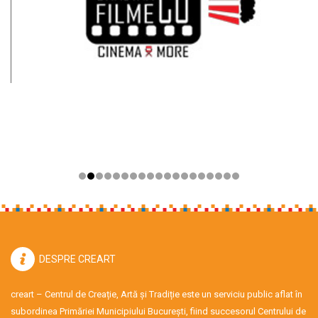
DESPRE CREART
creart – Centrul de Creație, Artă și Tradiție este un serviciu public aflat în
subordinea Primăriei Municipiului București, fiind succesorul Centrului de