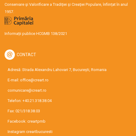
Conservare şi Valorificare a Tradiţiei şi Creaţiei Populare, înființat în anul
1957.
Informații publice HCGMB 138/2021
CONTACT
Adresă: Strada Alexandru Lahovari 7, București, Romania
E-mail:
office@creart.ro
comunicare@creart.ro
Telefon:
+40.21.318.38.04
Fax: 021/318.38.03
Facebook:
creartpmb
Instagram
creartbucuresti