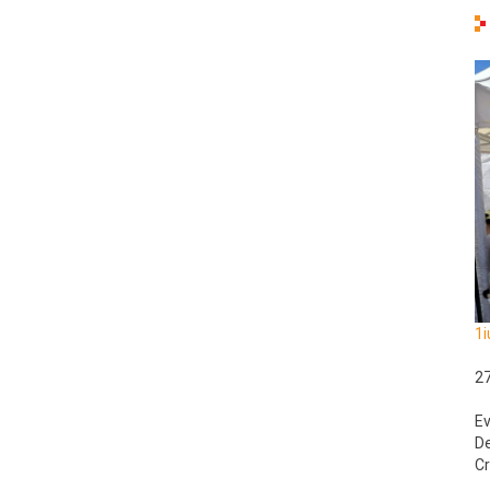
1i
2
Ev
De
Cr