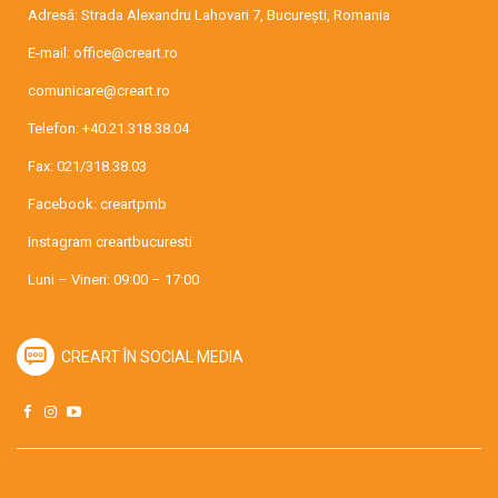
Adresă: Strada Alexandru Lahovari 7, București, Romania
E-mail:
office@creart.ro
comunicare@creart.ro
Telefon:
+40.21.318.38.04
Fax: 021/318.38.03
Facebook:
creartpmb
Instagram
creartbucuresti
Luni – Vineri: 09:00 – 17:00
CREART ÎN SOCIAL MEDIA