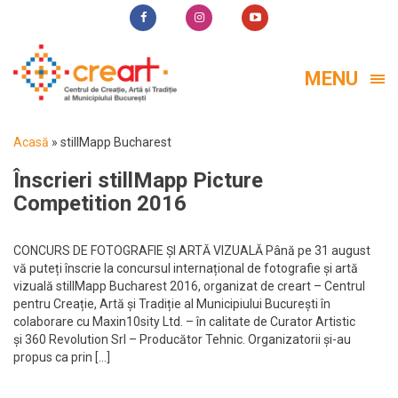
MENU
Acasă
»
stillMapp Bucharest
Înscrieri stillMapp Picture
Competition 2016
CONCURS DE FOTOGRAFIE ȘI ARTĂ VIZUALĂ Până pe 31 august
vă puteți înscrie la concursul internațional de fotografie și artă
vizuală stillMapp Bucharest 2016, organizat de creart – Centrul
pentru Creație, Artă și Tradiție al Municipiului București în
colaborare cu Maxin10sity Ltd. – în calitate de Curator Artistic
și 360 Revolution Srl – Producător Tehnic. Organizatorii și-au
propus ca prin […]