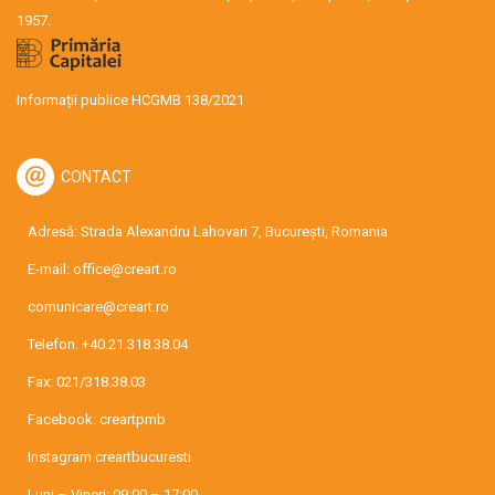
1957.
Informații publice HCGMB 138/2021
CONTACT
Adresă: Strada Alexandru Lahovari 7, București, Romania
E-mail:
office@creart.ro
comunicare@creart.ro
Telefon:
+40.21.318.38.04
Fax: 021/318.38.03
Facebook:
creartpmb
Instagram
creartbucuresti
Luni – Vineri: 09:00 – 17:00