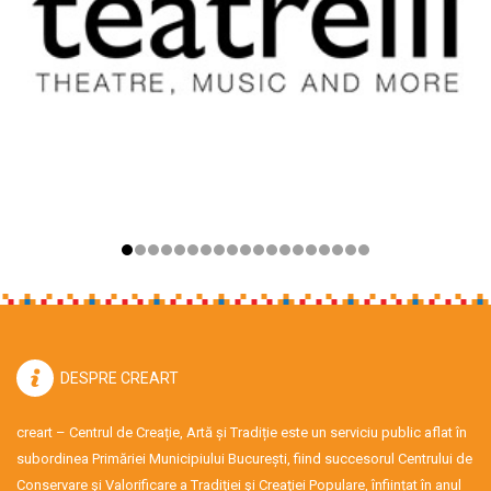
DESPRE CREART
creart – Centrul de Creație, Artă și Tradiție este un serviciu public aflat în
subordinea Primăriei Municipiului București, fiind succesorul Centrului de
Conservare şi Valorificare a Tradiţiei şi Creaţiei Populare, înființat în anul