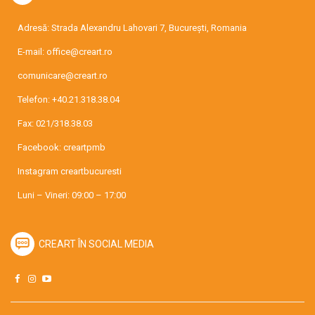
Adresă: Strada Alexandru Lahovari 7, București, Romania
E-mail:
office@creart.ro
comunicare@creart.ro
Telefon:
+40.21.318.38.04
Fax: 021/318.38.03
Facebook:
creartpmb
Instagram
creartbucuresti
Luni – Vineri: 09:00 – 17:00
CREART ÎN SOCIAL MEDIA