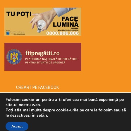
CREART PE FACEBOOK
Folosim cookie-uri pentru a-ți oferi cea mai bună experiență pe
site-ul nostru web.
Poți afla mai multe despre cookie-urile pe care le folosim sau să
Copyright © 2026 -creart-
le dezactivezi în
setări
.
Administrat de SECURMENOW
Accept