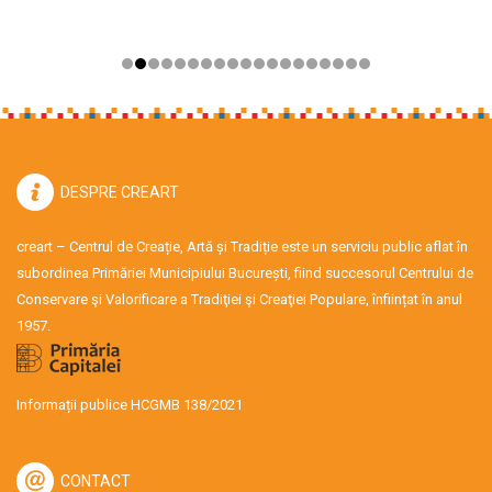
DESPRE CREART
creart – Centrul de Creație, Artă și Tradiție este un serviciu public aflat în
subordinea Primăriei Municipiului București, fiind succesorul Centrului de
Conservare şi Valorificare a Tradiţiei şi Creaţiei Populare, înființat în anul
1957.
Informații publice HCGMB 138/2021
CONTACT