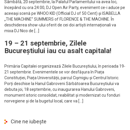
Sâmbătă, 20 septembrie, la Palatul Parlamentului va avea loc,
începând cu ora 24:00, DJ Open Air Party, eveniment ce-i aduce pe
aceeași scenă pe WHOO KID (Official DJ of 50 Cent) și ISABELLA
„THE MACHINE” SUMMERS of FLORENCE & THE MACHINE. În
deschiderea show-ului oferit de cei doi artiști internaționali va
mixa DJ Nico de […]
19 – 21 septembrie, Zilele
Bucureștiului iau cu asalt capitala!
Primăria Capitalei organizează Zilele Bucureștiului, în perioada 19-
21 septembrie. Evenimentele se vor desfășura în Piața
Constituției, Piața Universității, parcul Cișmigiu și Centrul Istoric.
Porți deschise la Hanul Gabroveni Sărbătoarea Bucureștiului va
debuta joi, 18 septembrie, cu inaugurarea Hanului Gabroveni,
monument istoric consolidat, reabilitat și modernizat cu fonduri
norvegiene și de la bugetul local, care va […]
Cine ne iubește