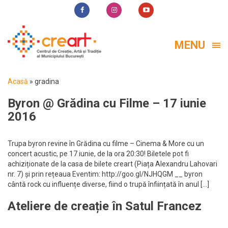
MENU
Acasă
»
gradina
Byron @ Grădina cu Filme – 17 iunie
2016
Trupa byron revine în Grădina cu filme – Cinema & More cu un
concert acustic, pe 17 iunie, de la ora 20:30! Biletele pot fi
achiziționate de la casa de bilete creart (Piața Alexandru Lahovari
nr. 7) și prin rețeaua Eventim: http://goo.gl/NJHQGM __ byron
cântă rock cu influențe diverse, fiind o trupă înființată în anul […]
Ateliere de creație în Satul Francez