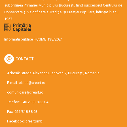
subordinea Primăriei Municipiului București, fiind succesorul Centrului de
Conservare şi Valorificare a Tradiţiei şi Creaţiei Populare, înființat în anul
1957.
Informații publice HCGMB 138/2021
CONTACT
Adresă: Strada Alexandru Lahovari 7, București, Romania
E-mail:
office@creart.ro
comunicare@creart.ro
Telefon:
+40.21.318.38.04
Fax: 021/318.38.03
Facebook:
creartpmb