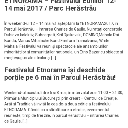
ETNORAMA – Festivalul Etniilor 12-
14 mai 2017 / Parc Herăstrău
În weekend-ul 12 – 14 mai vă așteptăm la#ETNORAMA2017, în
Parcul Herăstrău – intrarea Charles de Gaulle. Nu ratați concertele
Dubioza kolektiv, Subcarpati, Kiril Djaikovski, DOMINO,Mahala Rai
Banda, Marius Mihalache Band,Fanfara Transilvania, White
Mahala! Festivalul va reuni și spectacole ale ansamblurilor
minorităților și comunităților naționale, un Etno Bazar cu obiecte și
meșteșuguri ale etniilor și […]
Festivalul Etnorama își deschide
porțile pe 6 mai în Parcul Herăstrău!
Weekend-ul acesta, între 6 și 8 mai, în intervalul orar 11:00 – 21:30,
Primăria Municipiului București, prin creart – Centrul de Creație,
Artă și Tradiție vă invită la cea de-a doua ediție a festivalului
ETNORAMA. Gândit ca o sărbătoare a etniilor, evenimentul
reunește, timp de trei zile, în parcul Herăstrău – intrarea Charles
de Gaulle, […]