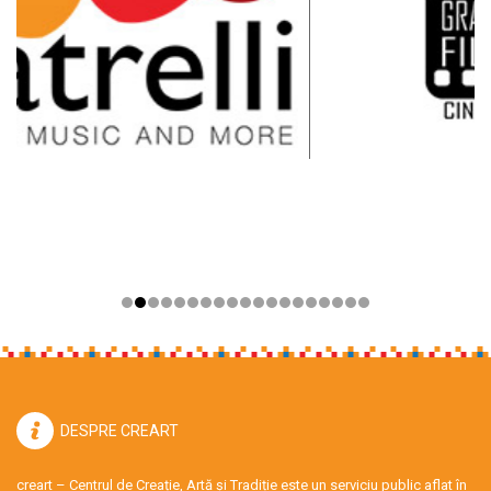
DESPRE CREART
creart – Centrul de Creație, Artă și Tradiție este un serviciu public aflat în