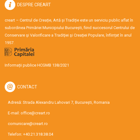
DESPRE CREART
creart – Centrul de Creație, Artă și Tradiție este un serviciu public aflat în
subordinea Primăriei Municipiului București, fiind succesorul Centrului de
Conservare şi Valorificare a Tradiţiei şi Creaţiei Populare, înființat în anul
1957.
Informații publice HCGMB 138/2021
CONTACT
Adresă: Strada Alexandru Lahovari 7, București, Romania
E-mail:
office@creart.ro
comunicare@creart.ro
Telefon:
+40.21.318.38.04