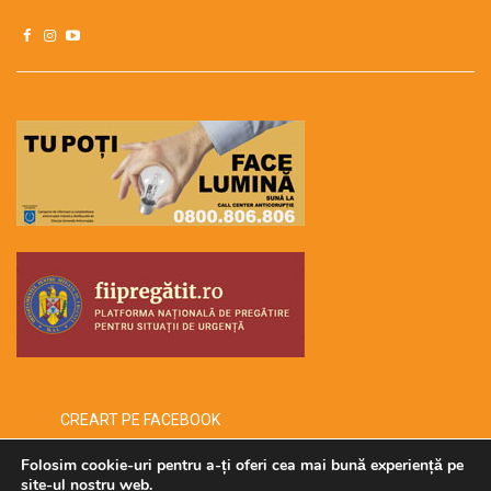
CREART PE FACEBOOK
Folosim cookie-uri pentru a-ți oferi cea mai bună experiență pe
site-ul nostru web.