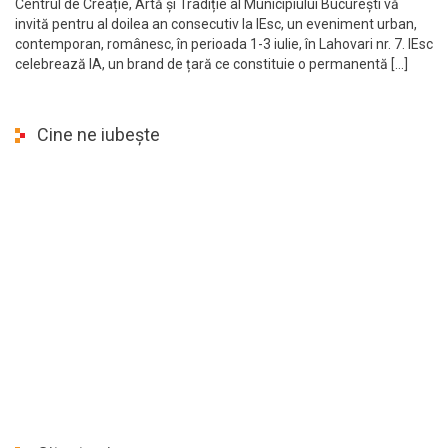
Centrul de Creație, Artă și Tradiție al Municipiului București vă
invită pentru al doilea an consecutiv la IEsc, un eveniment urban,
contemporan, românesc, în perioada 1-3 iulie, în Lahovari nr. 7. IEsc
celebrează IA, un brand de țară ce constituie o permanentă […]
Cine ne iubește