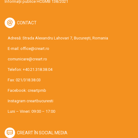
Informații publice HCGMB 138/2021
CONTACT
Adresă: Strada Alexandru Lahovari 7, București, Romania
E-mail:
office@creart.ro
comunicare@creart.ro
Telefon:
+40.21.318.38.04
Fax: 021/318.38.03
Facebook:
creartpmb
Instagram
creartbucuresti
Luni – Vineri: 09:00 – 17:00
CREART ÎN SOCIAL MEDIA