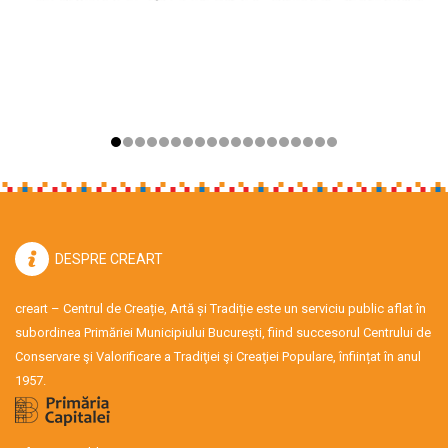
DESPRE CREART
creart – Centrul de Creație, Artă și Tradiție este un serviciu public aflat în
subordinea Primăriei Municipiului București, fiind succesorul Centrului de
Conservare şi Valorificare a Tradiţiei şi Creaţiei Populare, înființat în anul
1957.