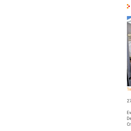
1i
2
Ev
De
Cr