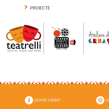
PROIECTE
DESPRE CREART
C