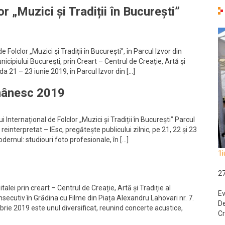
or „Muzici și Tradiții în București”
e Folclor „Muzici și Tradiții în București”, în Parcul Izvor din
icipiului Bucureşti, prin Creart – Centrul de Creație, Artă și
da 21 – 23 iunie 2019, în Parcul Izvor din […]
mânesc 2019
i Internațional de Folclor „Muzici și Tradiții în București” Parcul
reinterpretat – IEsc, pregătește publicului zilnic, pe 21, 22 și 23
odernul: studiouri foto profesionale, în […]
1i
2
lei prin creart – Centrul de Creație, Artă și Tradiție al
Ev
nsecutiv în Grădina cu Filme din Piața Alexandru Lahovari nr. 7.
De
rie 2019 este unul diversificat, reunind concerte acustice,
Cr