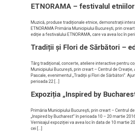
ETNORAMA – festivalul etniilor 
Muzică, produse tradiționale etnice, demonstrații interac
ETNORAMA Primăria Municipiului București, prin creart – 
ediție a festivalului ETNORAMA, care va avea loc în peri
Tradiții și Flori de Sărbători – e
Târg tradițional, concerte, ateliere interactive pentru copi
Municipiului București, prin creart – Centrul de Creație,
Pascale, evenimentul „Tradiții și Flori de Sărbători”. Aju
perioada 22 […]
Expoziția „Inspired by Buchares
Primăria Municipiului Bucureşti, prin creart – Centrul de 
„Inspired by Bucharest” în perioada 10 – 20 martie 2016,
Vernisajul expoziției va avea loc în data de 10 martie 20
cei […]