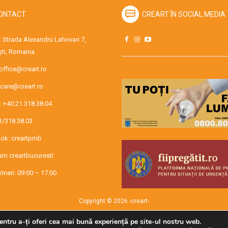
ONTACT
CREART ÎN SOCIAL MEDIA
 Strada Alexandru Lahovari 7,
ti, Romania
office@creart.ro
care@creart.ro
:
+40.21.318.38.04
1/318.38.03
ok:
creartpmb
ram
creartbucuresti
Vineri: 09:00 – 17:00
Copyright © 2026 -creart-
entru a-ți oferi cea mai bună experiență pe site-ul nostru web.
Administrat de SECURMENOW