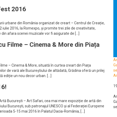
 Fest 2016
lturii urbane din România organizat de creart – Centrul de Creație,
22 iulie 2016, la Romexpo, și promite trei zile de creativitate,
le din afara scenei muzicale vor fi asigurate de […]
cu Filme – Cinema & More din Piața
A
Ga
Filme – Cinema & More, situată în curtea creart din Piața
se
ilor de vară ale Bucureștiului de altădată, Grădina oferă un prilej
Ar
stă ediție un nou decor urban. […]
16!
1
A
de Artă București – Art Safari, cea mai mare expoziție de artă din
Ga
iului București, sub patronajul UNESCO și al Federației Europene
se
 perioada 5-15 mai 2016 în Palatul Dacia-România, […]