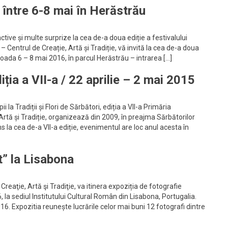
între 6-8 mai în Herăstrău
tive și multe surprize la cea de-a doua ediție a festivalului
Centrul de Creație, Artă și Tradiție, vă invită la cea de-a doua
oada 6 – 8 mai 2016, în parcul Herăstrău – intrarea […]
diția a VII-a / 22 aprilie – 2 mai 2015
i la Tradiții și Flori de Sărbători, ediția a VII-a Primăria
 Artă și Tradiție, organizează din 2009, în preajma Sărbătorilor
ns la cea de-a VII-a ediție, evenimentul are loc anul acesta în
t” la Lisabona
Creaţie, Artă şi Tradiţie, va itinera expoziția de fotografie
 la sediul Institutului Cultural Român din Lisabona, Portugalia.
16. Expozitia reunește lucrările celor mai buni 12 fotografi dintre