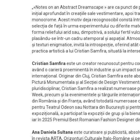
„«Notes on an Abstract Dreamscape » are ca punct de p
inițial aprofundat în creațiile sale vestimentare, apoi tr
monocrome. Acest motiv deja recognoscibil constă într
selecția de față în urma experimentului cu diferite mat
forma reliefului arid sau, dimpotrivă, a solului fertil vu
plasându-se într-un cadru atemporal și aspațial. Atmosfer
și texturi enigmatice, invită la introspecție, oferind atâ
practica artistică a lui Cristian Samfira, situată la inter
Cristian Samfira
este un creator recunoscut pentru con
având o carieră proeminentă în industrie și un impact s
internațional. Originar din Cluj, Cristian Samfira este a
Pictură Monumentala și al Secției de Design Vestimenta
pluridisciplinar, Cristian Samfira a realizat numeroase
Week, precum și la evenimentele și târgurile internațio
din România și din Franța, având totodată numeroase col
pentru Teatrul Odeon sau Nottara din București și pentru
expozițională, a participat la expoziții de grup și la bie
iar în 2025 Premiul Best Romanian Fashion Designer d
Ana Daniela Sultana
este curatoare și publicistă, absolv
în revista ARTA, Orizonturi Culturale Italo-Române și 