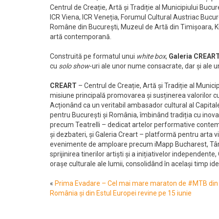
Centrul de Creație, Artă și Tradiție al Municipiului Bucure
ICR Viena, ICR Veneția, Forumul Cultural Austriac Bucure
Române din București, Muzeul de Artă din Timișoara, Ku
artă contemporană.
Construită pe formatul unui
white box
,
Galeria CREAR
cu
solo show
-uri ale unor nume consacrate, dar și ale u
CREART
– Centrul de Creație, Artă și Tradiție al Municip
misiune principală promovarea și susținerea valorilor cult
Acționând ca un veritabil ambasador cultural al Capital
pentru București și România, îmbinând tradiția cu inovaț
precum Teatrelli – dedicat artelor performative conte
și dezbateri, și Galeria Creart – platformă pentru arta
evenimente de amploare precum iMapp Bucharest, Târgul 
sprijinirea tinerilor artiști și a inițiativelor independe
orașe culturale ale lumii, consolidând în același timp id
«
Prima Evadare – Cel mai mare maraton de #MTB din
România și din Estul Europei revine pe 15 iunie