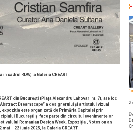
a în cadrul RDW, la Galeria CREART
1i
REART din București (Piața Alexandru Lahovari nr. 7), are loc
2
n Abstract Dreamscape” a designerului și artistului vizual
, expoziția este organizată de Primăria Capitalei prin
Ev
cipiului București și face parte din circuitul evenimentelor
De
festivalului Romanian Design Week. Expoziția „Notes on an
Cr
2 mai – 22 iunie 2025, la Galeria CREART.