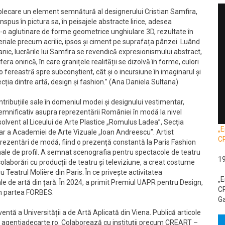
lecare un element semnătură al designerului Cristian Samfira,
anspus în pictura sa, în peisajele abstracte lirice, adesea
-o aglutinare de forme geometrice unghiulare 3D, rezultate în
eriale precum acrilic, ipsos și ciment pe suprafața pânzei. Luând
lcanic, lucrările lui Samfira se revendică expresionismului abstract,
a onirică, în care granițele realității se dizolvă în forme, culori
t o fereastră spre subconștient, cât și o incursiune în imaginarul și
secția dintre artă, design și fashion.” (Ana Daniela Sultana)
tribuțiile sale în domeniul modei și designului vestimentar,
emnificativ asupra reprezentării României în modă la nivel
bsolvent al Liceului de Arte Plastice „Romulus Ladea”, Secția
„E
r a Academiei de Arte Vizuale „Ioan Andreescu”. Artist
C
 prezentări de modă, fiind o prezență constantă la Paris Fashion
nale de profil. A semnat scenografia pentru spectacole de teatru
1
aborări cu producții de teatru și televiziune, a creat costume
 Teatrul Molière din Paris. În ce privește activitatea
„E
nale de artă din țară. În 2024, a primit Premiul UAPR pentru Design,
CR
in partea FORBES.
Ga
entă a Universității a de Artă Aplicată din Viena. Publică articole
pe agentiadecarte.ro. Colaborează cu instituții precum CREART –