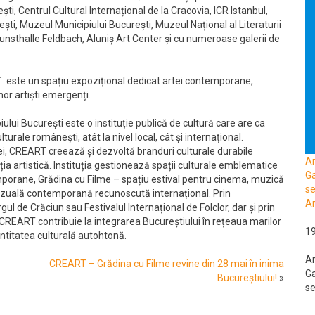
ști, Centrul Cultural Internațional de la Cracovia, ICR Istanbul,
ști, Muzeul Municipiului București, Muzeul Național al Literaturii
nsthalle Feldbach, Aluniș Art Center și cu numeroase galerii de
T
este un spațiu expozițional dedicat artei contemporane,
nor artiști emergenți.
iului București este o instituție publică de cultură care are ca
urale românești, atât la nivel local, cât și internațional.
ei, CREART creează și dezvoltă branduri culturale durabile
A
ia artistică. Instituția gestionează spații culturale emblematice
Ga
mporane, Grădina cu Filme – spațiu estival pentru cinema, muzică
se
 vizuală contemporană recunoscută internațional. Prin
Ar
de Crăciun sau Festivalul Internațional de Folclor, dar și prin
nte, CREART contribuie la integrarea Bucureștiului în rețeaua marilor
1
entitatea culturală autohtonă.
A
CREART – Grădina cu Filme revine din 28 mai în inima
Ga
Bucureștiului!
»
se