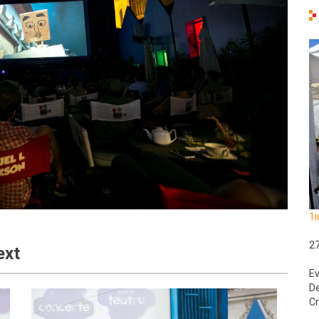
1i
2
ext
Ev
De
Cr