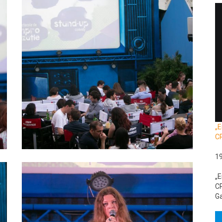
„E
C
1
„E
CR
Ga