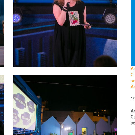
A
Ga
se
Ar
1
A
Ga
se