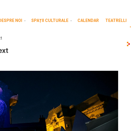
DESPRE NOI
SPAȚII CULTURALE
CALENDAR
TEATRELLI
xt
ext