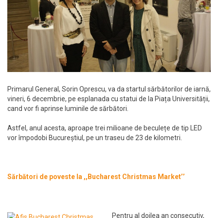
Primarul General, Sorin Oprescu, va da startul sărbătorilor de iarnă,
vineri, 6 decembrie, pe esplanada cu statui de la Piața Universității,
cand vor fi aprinse luminile de sărbători.
Astfel, anul acesta, aproape trei milioane de beculețe de tip LED
vor împodobi Bucureștiul, pe un traseu de 23 de kilometri.
Sărbători de poveste la ,,Bucharest Christmas Market’’
Pentru al doilea an consecutiv,