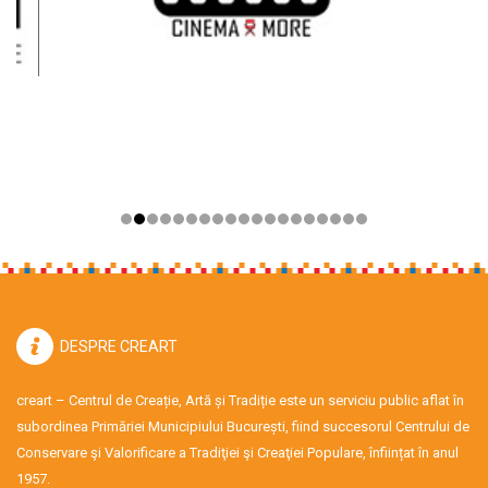
DESPRE CREART
creart – Centrul de Creație, Artă și Tradiție este un serviciu public aflat în
subordinea Primăriei Municipiului București, fiind succesorul Centrului de
Conservare şi Valorificare a Tradiţiei şi Creaţiei Populare, înființat în anul
1957.