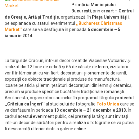
Primăria Municipiului
București
, prin
creart – Centrul
de Creație, Artă și Tradiție
, organizează, în
Piața Universității
,
pe esplanada cu statui, evenimentul
,,Bucharest Christmas
Market’’
care se va desfășura în perioada
6 decembrie – 5
ianuarie 2014
.
La târgul de Crăciun, într-un decor creat de Viaceslav Vutcariov și
realizat din 12 tone de cetină și 65 de căsuțe de lemn, vizitatorii
vor fi întâmpinați cu vin fiert, decorațiuni și ornamente de iarnă,
expoziții de obiecte tradiționale și produse de manufactură,
icoane pe sticlă și lemn, țesături, decorațiuni din lemn și ceramică,
precum și produse specifice bucătăriei tradiționale românești.
Anul acesta, organizatorii au inclus în programul târgului
proiectul
,,Crăciun cu Îngeri’’
al studioului de fotografie
Foto Union
care se
va desfășura în perioada
13 decembrie – 21 decembrie 2013
. În
cadrul acestui eveniment public, cei prezenți la târg sunt invitați
într-un decor de sărbători pentru a realiza o fotografie ce va putea
fi descarcată ulterior dintr-o galerie online.