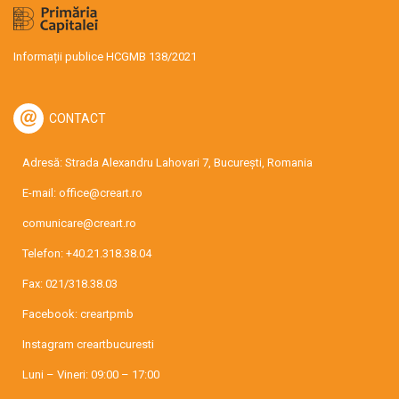
Informații publice HCGMB 138/2021
CONTACT
Adresă: Strada Alexandru Lahovari 7, București, Romania
E-mail:
office@creart.ro
comunicare@creart.ro
Telefon:
+40.21.318.38.04
Fax: 021/318.38.03
Facebook:
creartpmb
Instagram
creartbucuresti
Luni – Vineri: 09:00 – 17:00