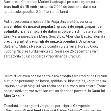
Bucharest Christmas Market îi așteaptă pe bucureșteni cu un
brad înalt de 15 metri
, ornat cu 2.000 de beculețe, dar și cu
spectacole specifice Sărbătorilor de Iarnă.
Astfel, pe scena amplasată în Piața Universității, vor urca
ansambluri de muzică populară
,
grupuri de copii
,
grupuri de
colindători
,
ansambluri de datini și obiceiuri
din toate zonele
țării (Maramureș, Baia Mare, Gorj, Sibiu, Alba Iulia, Bacău, Ialomița),
precum și
artiști renumiți de muzică populară
: Dinu Iancu
Sălăjanu, Matilda Pascal Cojocarița cu Ștefan și Horațiu Cigu,
Tudor și Nicolae Furdui Iancu etc. Seara de 26 decembrie va fi
sărbătorită cu un concert extraordinar de Crăciun.
Cei mici vor avea ocazia să trăiască emoția sărbătorilor de Crăciun
alături de personaje de basm, spiriduși și, bineînțeles, vor putea să-
i spună povești Moșului, vor recita poezii și vor putea colora. Toate
aceste activități vor avea loc într-un decor de poveste, la
Casa lui
Moș Crăciun
.
Totodată, bucureștenii vor putea participa la
Campania
,,Daruieşte, fii mai bun! Şi tu poţi fi Moş Crăciun’’
prin care se