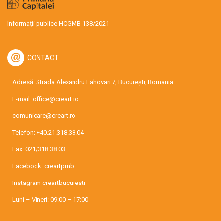
Informații publice HCGMB 138/2021
CONTACT
Adresă: Strada Alexandru Lahovari 7, București, Romania
E-mail:
office@creart.ro
comunicare@creart.ro
Telefon:
+40.21.318.38.04
Fax: 021/318.38.03
Facebook:
creartpmb
Instagram
creartbucuresti
Luni – Vineri: 09:00 – 17:00