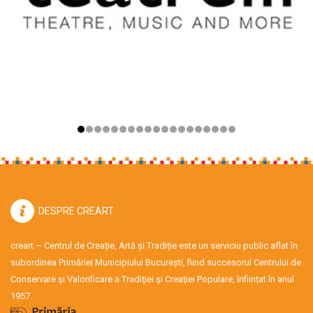
DESPRE CREART
creart – Centrul de Creație, Artă și Tradiție este un serviciu public aflat în
subordinea Primăriei Municipiului București, fiind succesorul Centrului de
Conservare şi Valorificare a Tradiţiei şi Creaţiei Populare, înființat în anul
1957.