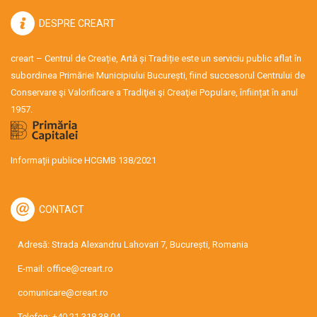
DESPRE CREART
creart – Centrul de Creație, Artă și Tradiție este un serviciu public aflat în
subordinea Primăriei Municipiului București, fiind succesorul Centrului de
Conservare şi Valorificare a Tradiţiei şi Creaţiei Populare, înființat în anul
1957.
Informații publice HCGMB 138/2021
CONTACT
Adresă: Strada Alexandru Lahovari 7, București, Romania
E-mail:
office@creart.ro
comunicare@creart.ro
Telefon:
+40.21.318.38.04