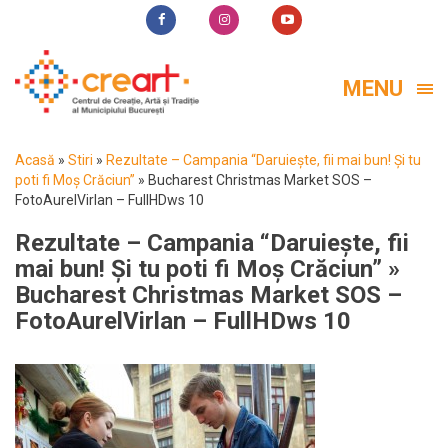
MENU
Acasă
»
Stiri
»
Rezultate – Campania “Daruiește, fii mai bun! Și tu
poti fi Moș Crăciun”
»
Bucharest Christmas Market SOS –
FotoAurelVirlan – FullHDws 10
Rezultate – Campania “Daruiește, fii
mai bun! Și tu poti fi Moș Crăciun”
»
Bucharest Christmas Market SOS –
FotoAurelVirlan – FullHDws 10