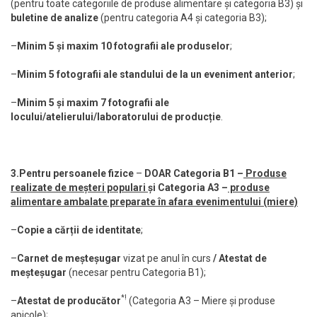
(pentru toate categoriile de produse alimentare și categoria B3) și
buletine de analize
(pentru categoria A4 și categoria B3);
–
Minim 5 și maxim 10 fotografii ale produselor
;
–
Minim 5 fotografii ale standului de la un eveniment anterior
;
–
Minim 5 și maxim 7 fotografii ale
locului/atelierului/laboratorului de producție
.
3.Pentru persoanele fizice
–
DOAR
Categoria B1 –
Produse
realizate de meșteri populari
și Categoria A3 –
produse
alimentare ambalate preparate în afara evenimentului (miere)
–
Copie a cărții de identitate
;
–
Carnet de meșteșugar
vizat pe anul în curs
/ Atestat de
meșteșugar
(necesar pentru Categoria B1);
*!
–
Atestat de producător
(Categoria A3 – Miere și produse
apicole);