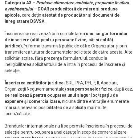
Categoria A3 –
Produse alimentare ambalate, preparate în afara
evenimentului –
DOAR producătorii de miere și produse
apicole,
care dețin
atestat de producător și document de
înregistrare DSVSA.
Înscrierea se realizează prin completarea
unui singur formular
de înscriere (atât pentru persoane fizice, cât și entități
juridice)
, în forma transmisă public de către Organizator și prin
transmiterea tuturor documentelor solicitate de către acesta. Alte
solicitări scrise, fără prezența formularului, conduc la
ineligibilitatea solicitantului de a intra în procesul de înscriere și
selecție.
Înscrierea entităților juridice
(SRL, PFA, PFI, IF, II, Asociații,
Organizații Neguvernamentale)
sau persoanelor fizice
, după caz,
se realizează pentru ocuparea unui singur loc/spațiu de
expunere și comercializare
, niciuna dintre entitățile enumerate
mai sus neavând posibilitatea de a solicita mai multe
locuri/căsuțe.
Brandurilor internaționale nu li se permite înscrierea în procesul de
selecție pentru ocuparea unei căsuțe în scop de comercializare