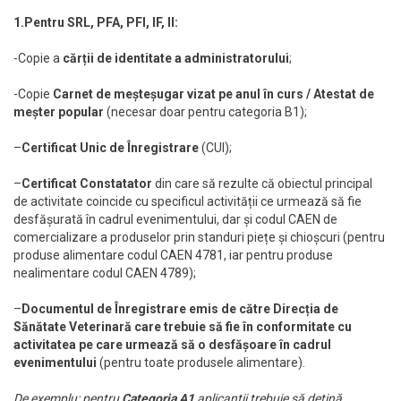
1.Pentru SRL, PFA, PFI, IF, II:
-Copie a
cărții de identitate a administratorului
;
-Copie
Carnet de meșteșugar vizat pe anul în curs / Atestat de
meșter popular
(necesar doar pentru categoria B1);
–
Certificat Unic de Înregistrare
(CUI);
–
Certificat Constatator
din care să rezulte că obiectul principal
de activitate coincide cu specificul activității ce urmează să fie
desfășurată în cadrul evenimentului, dar și codul CAEN de
comercializare a produselor prin standuri piețe și chioșcuri (pentru
produse alimentare codul CAEN 4781, iar pentru produse
nealimentare codul CAEN 4789);
–
Documentul de Înregistrare emis de către Direcția de
Sănătate Veterinară
care trebuie să fie în conformitate cu
activitatea pe care urmează să o desfășoare în cadrul
evenimentului
(pentru toate produsele alimentare).
De exemplu: pentru
Categoria A1
aplicanții trebuie să dețină