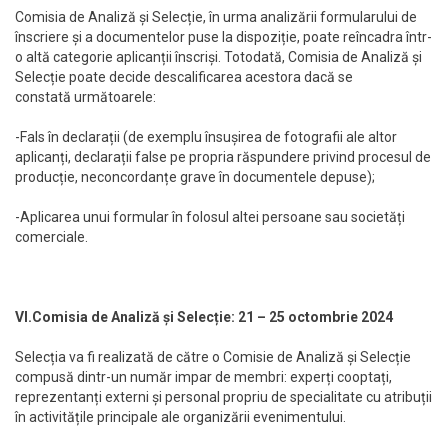
Comisia de Analiză și Selecție, în urma analizării formularului de
înscriere și a documentelor puse la dispoziție, poate reîncadra într-
o altă categorie aplicanții înscriși. Totodată, Comisia de Analiză și
Selecție poate decide descalificarea acestora dacă se
constată următoarele:
-Fals în declarații (de exemplu însușirea de fotografii ale altor
aplicanți, declarații false pe propria răspundere privind procesul de
producție, neconcordanțe grave în documentele depuse);
-Aplicarea unui formular în folosul altei persoane sau societăți
comerciale.
VI.Comisia de Analiză și Selecție: 21 – 25 octombrie 2024
Selecția va fi realizată de către o Comisie de Analiză și Selecție
compusă dintr-un număr impar de membri: experți cooptați,
reprezentanți externi și personal propriu de specialitate cu atribuții
în activitățile principale ale organizării evenimentului.