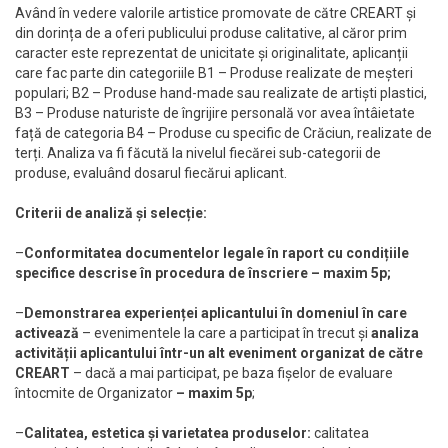
Având în vedere valorile artistice promovate de către CREART și
din dorința de a oferi publicului produse calitative, al căror prim
caracter este reprezentat de unicitate și originalitate, aplicanții
care fac parte din categoriile B1 – Produse realizate de meșteri
populari; B2 – Produse hand-made sau realizate de artiști plastici,
B3 – Produse naturiste de îngrijire personală vor avea întâietate
față de categoria B4 – Produse cu specific de Crăciun, realizate de
terți. Analiza va fi făcută la nivelul fiecărei sub-categorii de
produse, evaluând dosarul fiecărui aplicant.
Criterii de analiză și selecție:
–
Conformitatea documentelor legale în raport cu condițiile
specifice descrise în procedura de înscriere – maxim 5p;
–
Demonstrarea experienței aplicantului în domeniul în care
activează
– evenimentele la care a participat în trecut și
analiza
activității aplicantului într-un alt eveniment organizat de către
CREART
– dacă a mai participat, pe baza fișelor de evaluare
întocmite de Organizator
– maxim 5p
;
–
Calitatea, estetica și varietatea produselor:
calitatea