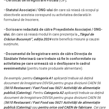
–
Certificat de Înregistrare Fiscală
(CIF);
–
Statutul Asociației / ONG-ului
din care să reiasă că scopul și
obiectivele acesteia corespund cu activitatea declarată în
formularul de înscriere;
–
Scrisoare redactată de către Președintele Asociației / ONG-
ului
, din care să reiasă modul în care prezența la
„Târgul de
Crăciun București”, ediția 2024
este benefică misiunii și cauzei
susținute;
–
Documentul de Înregistrare emis de către Direcția de
Sănătate Veterinară
care trebuie să fie în conformitate cu
activitatea pe care urmează să o desfășoare în cadrul
evenimentului
(pentru toate produsele alimentare).
De exemplu: pentru
Categoria A1
aplicanții trebuie să dețină
document de înregistrare DSVSA pentru grupa diviziunii CAEN 56
(
5610 Restaurant / Fast Food sau 5621 Activități de alimentație
publică (Catering).
Pentru
Categoria A2
aplicanții trebuie sa dețină
document de înregistrare DSVSA pentru grupa diviziunii CAEN 56
(
5610 Restaurant / Fast Food sau 5621 Activități de alimentație
publică (Catering)
sau
pentru orice cod CAEN de fabricare
. Cei care