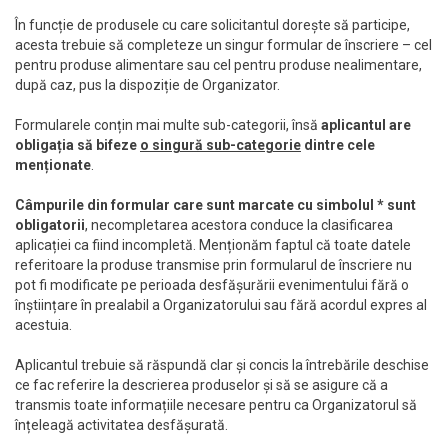
În funcție de produsele cu care solicitantul dorește să participe,
acesta trebuie să completeze un singur formular de înscriere – cel
pentru produse alimentare sau cel pentru produse nealimentare,
după caz, pus la dispoziție de Organizator.
Formularele conțin mai multe sub-categorii, însă
aplicantul are
obligația să bifeze
o singură sub-categorie
dintre cele
menționate
.
Câmpurile din formular care sunt marcate cu simbolul * sunt
obligatorii
, necompletarea acestora conduce la clasificarea
aplicației ca fiind incompletă. Menționăm faptul că toate datele
referitoare la produse transmise prin formularul de înscriere nu
pot fi modificate pe perioada desfășurării evenimentului fără o
înștiințare în prealabil a Organizatorului sau fără acordul expres al
acestuia.
Aplicantul trebuie să răspundă clar și concis la întrebările deschise
ce fac referire la descrierea produselor și să se asigure că a
transmis toate informațiile necesare pentru ca Organizatorul să
înțeleagă activitatea desfășurată.