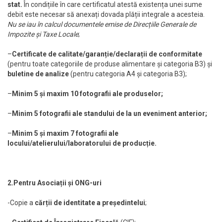
stat.
În condițiile în care certificatul atestă existența unei sume
debit este necesar să anexați dovada plății integrale a acesteia.
Nu se iau în calcul documentele emise de Direcțiile Generale de
Impozite și Taxe Locale
;
–
Certificate de calitate/garanție/declarații de conformitate
(pentru toate categoriile de produse alimentare și categoria B3) și
buletine de analize
(pentru categoria A4 și categoria B3);
–
Minim 5 și maxim 10 fotografii ale produselor;
–
Minim 5 fotografii ale standului de la un eveniment anterior;
–
Minim 5 și maxim 7 fotografii ale
locului/atelierului/laboratorului de producție.
2.Pentru Asociații și ONG-uri
-Copie a
cărții de identitate a președintelui
;