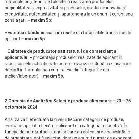
materialelor și tehnicile folosite în realizarea produselor
originalitatea și expresivitatea produselor, gradul de inovație și
creativitate, autenticitatea și apartenența la un anumit curent sau
zonă a țării
– maxim 5p
;
–
Estetica standului
așa cum reiese din fotografiile transmise de
aplicant
– maxim 5p
;
–
Calitatea de producător sau statutul de comerciant al
aplicantului –
procentajul produselor realizate de aplicant în
raport cu cele achiziționate pentru revânzare, după caz, așa cum
declară în formular sau cum reiese din fotografiile din
atelier/laborator)
– maxim 5p
.
2.Comisia de Analiză și Selecție produse alimentare –
23 – 25
octombrie 2024
Analiza va fi efectuată la nivelul fiecărei categorii de produse,
evaluând aplicația fiecărui solicitant din categoria respectivă. În
funcție de numărul solicitanților care au aplicat și de posibilitățile
de organizare, pot fi selectați doar un anumit număr de expozanți