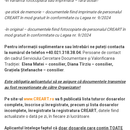
-în variantă fotocopiată sau imprimată – fără dosar!
-pe stick de memorie – documentele fiind imprimate de personalul
CREART în mod gratuit în conformitate cu Legea nr. 9/2024
-în original – documentele fiind fotocopiate de personalul CREART în
mod gratuit în conformitate cu Legea nr. 9/2024
Pentru informații suplimentare sau întrebări ne puteți contacta
la numărul de telefon +40.021.318.38.04.
Persoane de contact
din cadrul Serviciului Cercetare Documentare și Valorificarea
Tradiției:
Elena Matei – consilier, Diana Tîrziu – consilier,
Grațiela Ștefanache – consilier
.
Este obligația aplicantului să se asigure că documentele transmise
au fost recepționate de către Organizator!
Pe site-ul
www.CREART.ro
va fi publicată lista tuturor dosarelor
complete, înscrise și înregistrate, precum și lista dosarelor
incomplete, înregistrate la registratura CREART
, datele fiind
actualizate o dată pe zi, în fiecare zi lucrătoare.
Aplicantul înțelege faptul că
doar dosarele care conțin TOATE