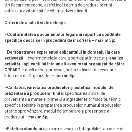
din fiecare categorie, astfel încât gama de produse oferită
publicului vizitator să fie cât mai diversificată.
Criterii de analiză și de selecție:
–
Conformitatea documentelor legale în raport cu condițiile
specifice descrise în procedura de înscriere – maxim 5p;
–
Demonstrarea experienței aplicantului în domeniul în care
activează
– evenimentele la care a participat în trecut și
analiza
activității aplicantului într-un alt eveniment organizat de către
CREART
– dacă a mai participat, pe baza fișelor de evaluare
întocmite de Organizator
– maxim 5p
;
–
Calitatea, varietatea produselor și estetica modului de
prezentare a produselor finite:
specificarea sursei de
proveniență a materiei prime și a ingredientelor folosite, tehnici
specifice folosite în prepararea produselor, numărul produselor
oferite spre vânzare, modul de ambalare și prezentare a
produsului
– maxim 5p
;
–
Estetica standului
așa cum reiese din fotografiile transmise de