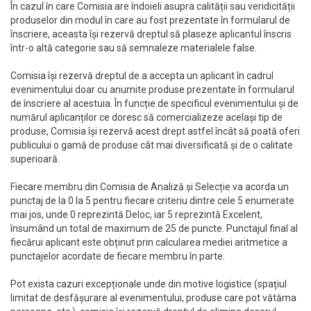
În cazul în care Comisia are îndoieli asupra calității sau veridicității
produselor din modul în care au fost prezentate în formularul de
înscriere, aceasta își rezervă dreptul să plaseze aplicantul înscris
într-o altă categorie sau să semnaleze materialele false.
Comisia își rezervă dreptul de a accepta un aplicant în cadrul
evenimentului doar cu anumite produse prezentate în formularul
de înscriere al acestuia. În funcție de specificul evenimentului și de
numărul aplicanților ce doresc să comercializeze același tip de
produse, Comisia își rezervă acest drept astfel încât să poată oferi
publicului o gamă de produse cât mai diversificată și de o calitate
superioară.
Fiecare membru din Comisia de Analiză și Selecție va acorda un
punctaj de la 0 la 5 pentru fiecare criteriu dintre cele 5 enumerate
mai jos, unde 0 reprezintă Deloc, iar 5 reprezintă Excelent,
însumând un total de maximum de 25 de puncte. Punctajul final al
fiecărui aplicant este obținut prin calcularea mediei aritmetice a
punctajelor acordate de fiecare membru în parte.
Pot exista cazuri excepționale unde din motive logistice (spațiul
limitat de desfășurare al evenimentului, produse care pot vătăma