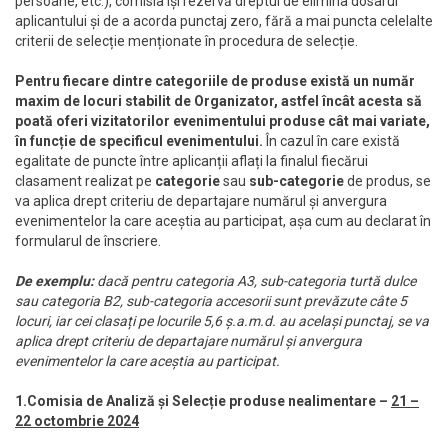
persoane, etc.), comisia își rezervă dreptul de elimina dosarul
aplicantului și de a acorda punctaj zero, fără a mai puncta celelalte
criterii de selecție menționate în procedura de selecție.
Pentru fiecare dintre categoriile de produse există un număr
maxim de locuri stabilit de Organizator, astfel încât acesta să
poată oferi vizitatorilor evenimentului produse cât mai variate,
în funcție de specificul evenimentului.
În cazul în care există
egalitate de puncte între aplicanții aflați la finalul fiecărui
clasament realizat pe
categorie
sau
sub-categorie
de produs, se
va aplica drept criteriu de departajare numărul și anvergura
evenimentelor la care aceștia au participat, așa cum au declarat în
formularul de înscriere.
De exemplu:
dacă pentru categoria A3, sub-categoria turtă dulce
sau categoria B2, sub-categoria accesorii sunt prevăzute câte 5
locuri, iar cei clasați pe locurile 5,6 ș.a.m.d. au același punctaj, se va
aplica drept criteriu de departajare numărul și anvergura
evenimentelor la care aceștia au participat.
1.Comisia de Analiză și Selecție produse nealimentare –
21 –
22 octombrie 2024