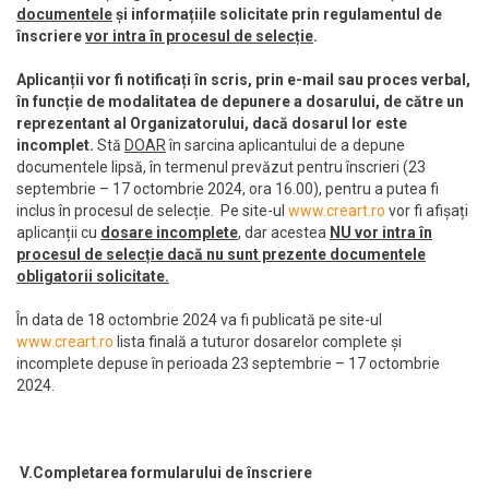
documentele
și informațiile solicitate prin regulamentul de
înscriere
vor intra în procesul de selecție
.
Aplicanții vor fi notificați în scris, prin e-mail sau proces verbal,
în funcție de modalitatea de depunere a dosarului, de către un
reprezentant al Organizatorului, dacă dosarul lor este
incomplet.
Stă
DOAR
în sarcina aplicantului de a depune
documentele lipsă, în termenul prevăzut pentru înscrieri (23
septembrie – 17 octombrie 2024, ora 16.00), pentru a putea fi
inclus în procesul de selecție.
Pe site-ul
www.creart.ro
vor fi afișați
aplicanții cu
dosare incomplete
, dar acestea
NU vor intra în
procesul de selecție dacă nu sunt prezente documentele
obligatorii solicitate.
În data de 18 octombrie 2024 va fi publicată pe site-ul
www.creart.ro
lista finală a tuturor dosarelor complete și
incomplete depuse în perioada 23 septembrie – 17 octombrie
2024.
V.Completarea formularului de înscriere