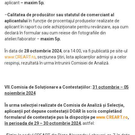
aplicant
– maxim 5p
;
–
Calitatea de producător sau statutul de comerciant al
aplicantului
în funcție de procentajul produselor realizate de
aplicant în raport cu cele achiziționate pentru revânzare, așa cum
declară în formular sau cum reiese din fotografiile din
atelier/laborator –
maxim
5p
;
În data de
28 octombrie 2024
, ora 14:00, va fi publicată pe site-ul
www.CREART.ro
, secțiunea Știri, lista aplicanților admiși și a celor
respinși, rezultată în urma întrunirii Comisiei de Analiză.
VII.Comisia de Soluționare a Contestațiilor:
31 octombrie – 05
noiembrie 2024
În urma selecției realizate de Comisia de Analiză și Selecție,
aplicanții pot depune contestații DOAR în scris completând
formularul de contestație pus la dispoziție pe
www.CREART.ro
,
în perioada de 29 – 30 octombrie 2024
, astfel: