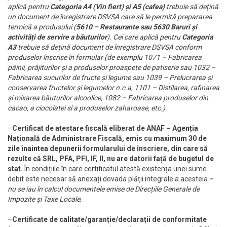
aplică pentru
Categoria A4 (Vin fiert)
și
A5 (cafea)
trebuie să dețină
un document de înregistrare DSVSA care să le permită prepararea
termică a produsului (
5610 – Restaurante sau 5630 Baruri și
activități de servire a băuturilor
). Cei care aplică pentru
Categoria
A3
trebuie să dețină document de înregistrare DSVSA conform
produselor înscrise în formular (de exemplu 1071 – Fabricarea
pâinii, prăjiturilor și a produselor proaspete de patiserie sau 1032 –
Fabricarea sucurilor de fructe și legume sau 1039 – Prelucrarea și
conservarea fructelor și legumelor n.c.a, 1101 – Distilarea, rafinarea
și mixarea băuturilor alcoolice, 1082 – Fabricarea produselor din
cacao, a ciocolatei si a produselor zaharoase, etc.).
–
Certificat de atestare fiscală eliberat de ANAF – Agenția
Națională de Administrare Fiscală, emis cu maximum 30 de
zile înaintea depunerii formularului de înscriere, din care să
rezulte că SRL, PFA, PFI, IF, II, nu are datorii față de bugetul de
stat.
În condițiile în care certificatul atestă existența unei sume
debit este necesar să anexați dovada plății integrale a acesteia
–
nu se iau în calcul documentele emise de Direcțiile Generale de
Impozite și Taxe Locale
;
–
Certificate de calitate/garanție/declarații de conformitate