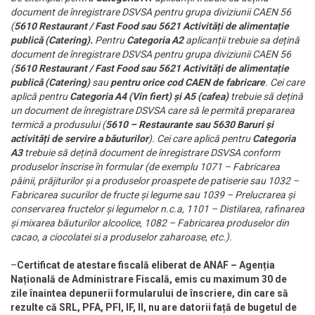
document de înregistrare DSVSA pentru grupa diviziunii CAEN 56
(
5610 Restaurant / Fast Food sau 5621 Activități de alimentație
publică (Catering).
Pentru
Categoria A2
aplicanții trebuie sa dețină
document de înregistrare DSVSA pentru grupa diviziunii CAEN 56
(
5610 Restaurant / Fast Food sau 5621 Activități de alimentație
publică (Catering)
sau
pentru orice cod CAEN de fabricare
. Cei care
aplică pentru
Categoria A4 (Vin fiert)
și
A5 (cafea)
trebuie să dețină
un document de înregistrare DSVSA care să le permită prepararea
termică a produsului (
5610 – Restaurante sau 5630 Baruri și
activități de servire a băuturilor
). Cei care aplică pentru
Categoria
A3
trebuie să dețină document de înregistrare DSVSA conform
produselor înscrise în formular (de exemplu 1071 – Fabricarea
pâinii, prăjiturilor și a produselor proaspete de patiserie sau 1032 –
Fabricarea sucurilor de fructe și legume sau 1039 – Prelucrarea și
conservarea fructelor și legumelor n.c.a, 1101 – Distilarea, rafinarea
și mixarea băuturilor alcoolice, 1082 – Fabricarea produselor din
cacao, a ciocolatei si a produselor zaharoase, etc.).
–
Certificat de atestare fiscală eliberat de ANAF – Agenția
Națională de Administrare Fiscală, emis cu maximum 30 de
zile înaintea depunerii formularului de înscriere, din care să
rezulte că SRL, PFA, PFI, IF, II, nu are datorii față de bugetul de