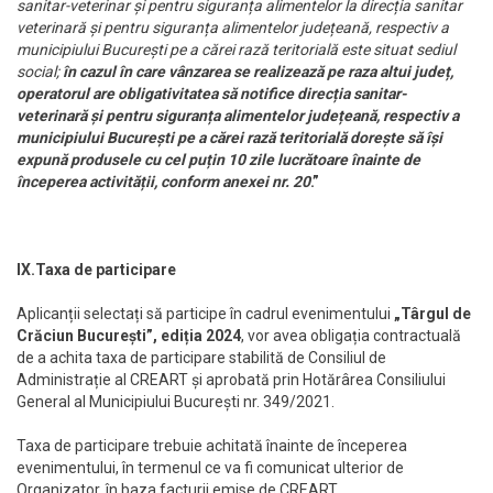
sanitar-veterinar și pentru siguranța alimentelor la direcția sanitar
veterinară și pentru siguranța alimentelor județeană, respectiv a
municipiului București pe a cărei rază teritorială este situat sediul
social;
în cazul în care vânzarea se realizează pe raza altui județ,
operatorul are obligativitatea să notifice direcția sanitar-
veterinară și pentru siguranța alimentelor județeană, respectiv a
municipiului București pe a cărei rază teritorială dorește să își
expună produsele cu cel puțin 10 zile lucrătoare înainte de
începerea activității, conform anexei nr. 20
.”
IX.Taxa de participare
Aplicanții selectați să participe în cadrul evenimentului
„Târgul de
Crăciun București”, ediția 2024
, vor avea obligația contractuală
de a achita taxa de participare stabilită de Consiliul de
Administrație al CREART și aprobată prin Hotărârea Consiliului
General al Municipiului București nr. 349/2021.
Taxa de participare trebuie achitată înainte de începerea
evenimentului, în termenul ce va fi comunicat ulterior de
Organizator, în baza facturii emise de CREART.