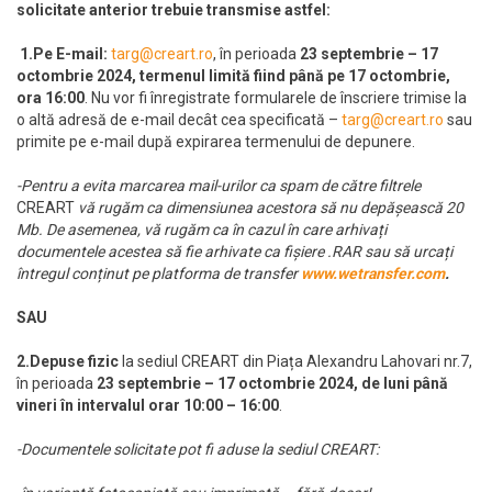
solicitate anterior trebuie transmise astfel:
1.Pe E-mail:
targ@creart.ro
, în perioada
23 septembrie – 17
octombrie 2024, termenul limită fiind până pe 17 octombrie,
ora 16:00
. Nu vor fi înregistrate formularele de înscriere trimise la
o altă adresă de e-mail decât cea specificată –
targ@creart.ro
sau
primite pe e-mail după expirarea termenului de depunere.
-Pentru a evita marcarea mail-urilor ca spam de către filtrele
CREART
vă rugăm ca dimensiunea acestora să nu depășească 20
Mb. De asemenea, vă rugăm ca în cazul în care arhivați
documentele acestea să fie arhivate ca fișiere .RAR sau să urcați
întregul conținut pe platforma de transfer
www.wetransfer.com
.
SAU
2.Depuse fizic
la sediul CREART din Piața Alexandru Lahovari nr.7,
în perioada
23 septembrie – 17 octombrie 2024, de luni până
vineri în intervalul orar 10:00 – 16:00
.
-Documentele solicitate pot fi aduse la sediul CREART: