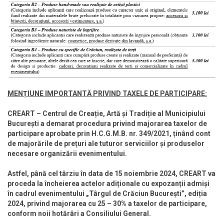
MENȚIUNE IMPORTANTĂ PRIVIND TAXELE DE PARTICIPARE:
CREART – Centrul de Creație, Artă și Tradiție al Municipiului
București a demarat procedura privind majorarea taxelor de
participare aprobate prin H.C.G.M.B. nr. 349/2021, ținând cont
de majorările de prețuri ale tuturor serviciilor și produselor
necesare organizării evenimentului.
Astfel, până cel târziu în data de 15 noiembrie 2024, CREART va
proceda la încheierea actelor adiționale cu expozanții admiși
în cadrul evenimentului „Târgul de Crăciun București”, ediția
2024, privind majorarea cu 25 – 30% a taxelor de participare,
conform noii hotărâri a Consiliului General.