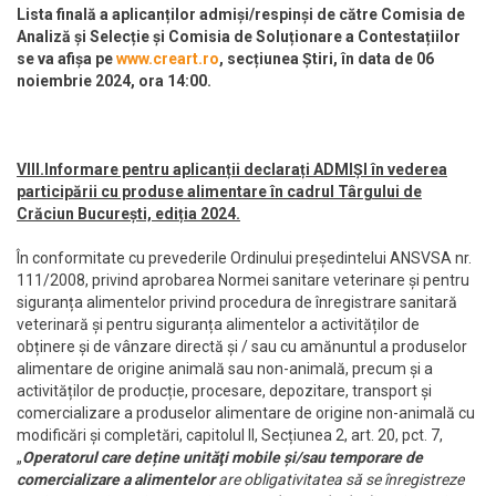
Lista finală a aplicanților admiși/respinși de către Comisia de
Analiză și Selecție și Comisia de Soluționare a Contestațiilor
se va afișa pe
www.creart.ro
, secțiunea Știri, în data de 06
noiembrie 2024, ora 14:00.
VIII.Informare pentru aplicanții declarați ADMIȘI în vederea
participării cu produse alimentare în cadrul Târgului de
Crăciun București, ediția 2024.
În conformitate cu prevederile Ordinului președintelui ANSVSA nr.
111/2008, privind aprobarea Normei sanitare veterinare și pentru
siguranța alimentelor privind procedura de înregistrare sanitară
veterinară și pentru siguranța alimentelor a activităților de
obținere și de vânzare directă și / sau cu amănuntul a produselor
alimentare de origine animală sau non-animală, precum și a
activităților de producție, procesare, depozitare, transport și
comercializare a produselor alimentare de origine non-animală cu
modificări și completări, capitolul II, Secțiunea 2, art. 20, pct. 7,
„
Operatorul care deține unităţi mobile și/sau temporare de
comercializare a alimentelor
are obligativitatea să se înregistreze