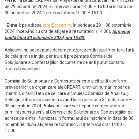
-Fizic:
la sediul CREART din Piața Alexandru Lahovari, nr. 7, în data
de 29 octombrie 2024, în intervalul orar 14:00 – 16:00 și în data de
30 octombrie 2024, în intervalul orar 10:00 – 16:00.
-E-mail:
pe adresa
targ@creart.ro
, în perioada 29 – 30 octombrie
2024, începând cu ora de afișare a rezultatelor (14:00),
termenul
limită fiind 30 octombrie 2024, ora 16:00
.
Aplicanții nu pot depune documente/prezentări suplimentare față
de cele trimise inițial, pentru a fi prezentate Comisiei de
Soluționare a Contestațiilor, documente ce ar fi putut constitui
motivul respingerii.
Comisia de Soluționare a Contestațiilor este alcătuită conform
prevederilor de organizare ale CREART, dintr-un număr impar de
membri, diferiți față de cei care alcătuiesc Comisia de Analiză și
Selecție, întrunirea acesteia având loc în perioada 31 octombrie –
05 noiembrie 2024
.
Aplicanții care vor depune contestație vor
primi răspunsul scris al Comisiei de Soluționare a Contestațiilor pe
adresa de e-mail furnizată în formularul de înscriere, în data de 06
noiembrie, după afișarea rezultatelor, în intervalul orar 14:00 –
17:00.