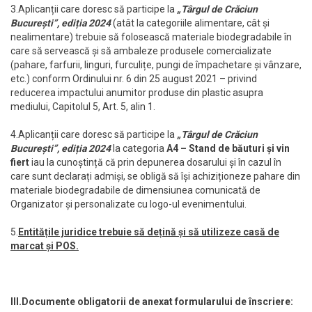
3.Aplicanții care doresc să participe la
„Târgul de Crăciun
București”, ediția 2024
(atât la categoriile alimentare, cât și
nealimentare) trebuie să folosească materiale biodegradabile în
care să servească și să ambaleze produsele comercializate
(pahare, farfurii, linguri, furculițe, pungi de împachetare și vânzare,
etc.) conform Ordinului nr. 6 din 25 august 2021 – privind
reducerea impactului anumitor produse din plastic asupra
mediului, Capitolul 5, Art. 5, alin 1.
4.Aplicanții care doresc să participe la
„Târgul de Crăciun
București”, ediția 2024
la categoria
A4 – Stand de băuturi și vin
fiert
iau la cunoștință că prin depunerea dosarului și în cazul în
care sunt declarați admiși, se obligă să își achiziționeze pahare din
materiale biodegradabile de dimensiunea comunicată de
Organizator și personalizate cu logo-ul evenimentului.
5.
Entitățile juridice trebuie să dețină și să utilizeze casă de
marcat și POS.
III.Documente obligatorii de anexat formularului de înscriere: