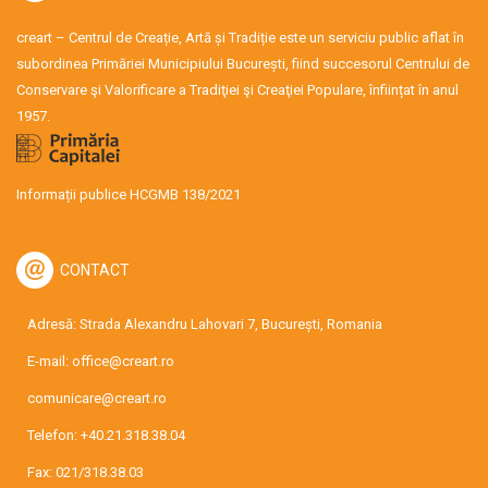
creart – Centrul de Creație, Artă și Tradiție este un serviciu public aflat în
subordinea Primăriei Municipiului București, fiind succesorul Centrului de
Conservare şi Valorificare a Tradiţiei şi Creaţiei Populare, înființat în anul
1957.
Informații publice HCGMB 138/2021
CONTACT
Adresă: Strada Alexandru Lahovari 7, București, Romania
E-mail:
office@creart.ro
comunicare@creart.ro
Telefon:
+40.21.318.38.04
Fax: 021/318.38.03