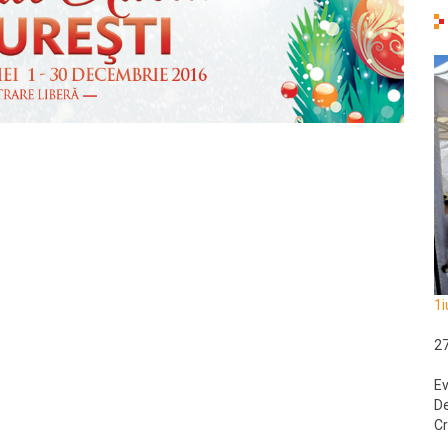
1i
2
Ev
De
Cr