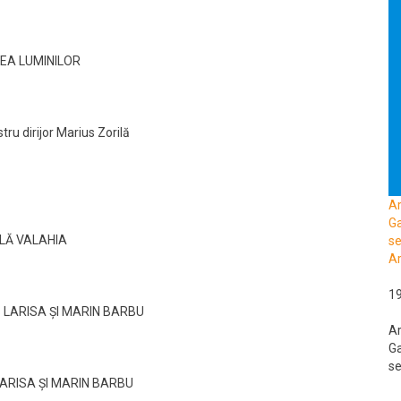
REA LUMINILOR
 dirijor Marius Zorilă
A
Ga
ALĂ VALAHIA
se
Ar
1
 LARISA ȘI MARIN BARBU
A
Ga
se
LARISA ȘI MARIN BARBU