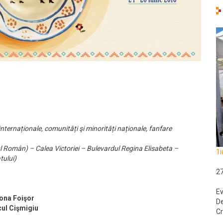
internaționale, comunități şi minorități naționale, fanfare
 Român) – Calea Victoriei – Bulevardul Regina Elisabeta –
1i
tului)
2
Ev
zona Foişor
De
cul Cişmigiu
Cr