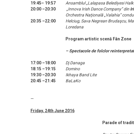
19:45– 19:57
Ansamblul „Lalapasa Belediyesi Halk
20:00 –20:30
„Innova Irish Dance Company” din
Ir
Orchestra Naţională „Valahia” condu
20:35 –22:00
Helciug, Sava Negrean Brudaşcu, Mari
Loredana
Program artistic scenă Fân Zone
– Spectacole de folclor reinterpreta
17:00 –18:00
Dj Danaga
18:15 –19:15
Domino
19:30 –20:30
Ikhaya Band Lite
20:45 –21:45
BaLaKo
—
Friday, 24th June 2016
Parade of tradi