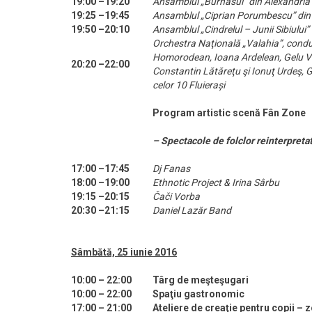
19:00 –19:20
Ansamblul „Burnasul” din Alexandria
19:25 –19:45
Ansamblul „Ciprian Porumbescu” di
19:50 –20:10
Ansamblul „Cindrelul – Junii Sibiului” 
Orchestra Naţională „Valahia”, condu
Homorodean, Ioana Ardelean, Gelu Vo
20:20 –22:00
Constantin Lătăreţu şi Ionuţ Urdeş, Gr
celor 10 Fluierași
Program artistic scenă Fân Zone
– Spectacole de folclor reinterpreta
17:00 –17:45
Dj Fanas
18:00 –19:00
Ethnotic Project & Irina Sârbu
19:15 –20:15
Čači Vorba
20:30 –21:15
Daniel Lazăr Band
Sâmbătă, 25 iunie 2016
10:00 – 22:00
Târg de meşteşugari
10:00 – 22:00
Spaţiu gastronomic
17:00 – 21:00
Ateliere de creaţie pentru copii – 