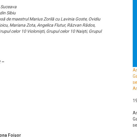
n Suceava
din Sibiu
să de maestrul Marius Zorilă cu Lavinia Goste, Ovidiu
icu, Mariana Zota, Angelica Flutur, Răzvan Rădos,
upul celor 10 Violoniști, Grupul celor 10 Naiști, Grupul
t –
A
Ga
se
Ar
1
A
Ga
se
zona Foişor