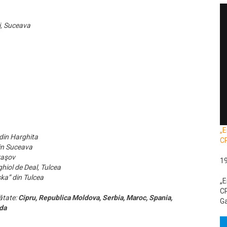
i, Suceava
„E
din Harghita
C
in Suceava
raşov
1
iol de Deal, Tulcea
ska” din Tulcea
„E
CR
ătate:
Cipru, Republica Moldova, Serbia, Maroc, Spania,
Ga
nda