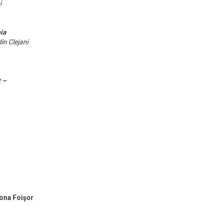
i
ia
din Clejani
t –
zona Foişor