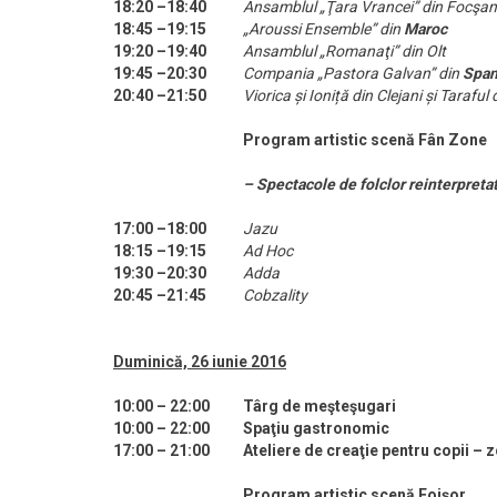
18:20 –18:40
Ansamblul „Ţara Vrancei” din Focşan
18:45 –19:15
„Aroussi Ensemble” din
Maroc
19:20 –19:40
Ansamblul „Romanaţi” din Olt
19:45 –20:30
Compania „Pastora Galvan” din
Span
20:40 –21:50
Viorica și Ioniță din Clejani și Taraful 
Program artistic scenă Fân Zone
– Spectacole de folclor reinterpreta
17:00 –18:00
Jazu
18:15 –19:15
Ad Hoc
19:30 –20:30
Adda
20:45 –21:45
Cobzality
Duminică, 26 iunie 2016
10:00 – 22:00
Târg de meşteşugari
10:00 – 22:00
Spaţiu gastronomic
17:00 – 21:00
Ateliere de creaţie pentru copii – 
Program artistic scenă Foișor