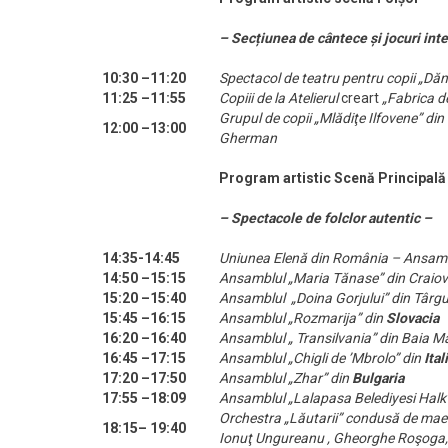
– Secțiunea de cântece și jocuri inte
10:30 –11:20
Spectacol de teatru pentru copii „Dăn
11:25 –11:55
Copiii de la Atelierul
creart
„Fabrica de
Grupul de copii „Mlădiţe Ilfovene” di
12:00 –13:00
Gherman
Program artistic Scenă Principală
– Spectacole de folclor autentic –
14:35-14:45
Uniunea Elenă din România –
Ansamb
14:50 –15:15
Ansamblul „Maria Tănase” din Craio
15:20 –15:40
Ansamblul „Doina Gorjului” din Târgu
15:45 –16:15
Ansamblul „Rozmarija” din
Slovacia
16:20 –16:40
Ansamblul „ Transilvania” din Baia M
16:45 –17:15
Ansamblul „Chigli de ’Mbrolo” din
Ital
17:20 –17:50
Ansamblul „Zhar” din
Bulgaria
17:55 –18:09
Ansamblul „Lalapasa Belediyesi Halk
Orchestra „Lăutarii” condusă de maes
18:15– 19:40
Ionuţ Ungureanu , Gheorghe Roşoga, 