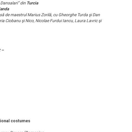
 Dansalari” din
Turcia
landa
să de maestrul Marius Zorilă, cu Gheorghe Turda şi Dan
a Ciobanu şi Nico, Nicolae Furdui Iancu, Laura Lavric şi
t –
tional costumes