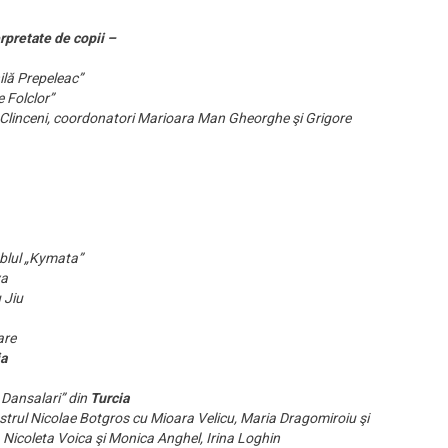
rpretate de copii –
ilă Prepeleac”
 Folclor”
n Clinceni, coordonatori Marioara Man Gheorghe şi Grigore
lul „Kymata”
va
 Jiu
are
ia
 Dansalari” din
Turcia
trul Nicolae Botgros cu Mioara Velicu, Maria Dragomiroiu şi
Nicoleta Voica şi Monica Anghel, Irina Loghin