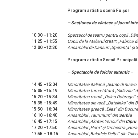
Program artistic scenă Foișor
– Secțiunea de cântece și jocuri inte
10:30 –11:20
Spectacol de teatru pentru copii „Dăn
11:25 –11:55
Copiii de la Atelierul
creart
„Fabrica de
12:00 –12:30
Ansamblul de Dansuri „Speranţa” şi S
Program artistic Scenă Principală
– Spectacole de folclor autentic –
14:45 –15:04
Minoritatea italiană „Siamo di nuovo 
15:05 –15:19
Minoritatea turco-tătară „Yildirzlar”
15:20 –15:34
Minoritatea rromă „Doina Dobrogei” 
15:35 –15:49
Minoritatea slovacă „Datelinka” din B
15:50 –16:04
Minoritatea greacă „Ellas” din Bucure
16:10 –16:40
Ansamblul „Taurunum” din
Serbia
16:45 –17:15
Ansamblul „Akrites Yeriou” din
Cipru
17:20 –17:50
Ansamblul „Hora” şi Orchestra „Hora
17:55 – 18:15
Ansamblul „Baladele Deltei” din Tulce