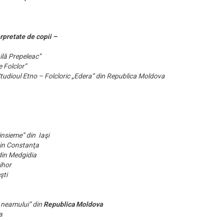
rpretate de copii –
ilă Prepeleac”
 Folclor”
tudioul Etno – Folcloric „Edera” din Republica Moldova
insieme” din Iaşi
 din Constanţa
din Medgidia
ihor
şti
 neamului” din
Republica Moldova
a