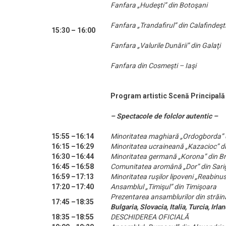
Fanfara „Hudeşti” din Botoşani
Fanfara „Trandafirul” din Calafindeşt
15:30 – 16:00
Fanfara „Valurile Dunării” din Galaţi
Fanfara din Cosmeşti – Iaşi
Program artistic Scenă Principală
– Spectacole de folclor autentic –
15:55 –16:14
Minoritatea maghiară „Ordogborda” 
16:15 –16:29
Minoritatea ucraineană „Kazacioc” d
16:30 –16:44
Minoritatea germană „Korona” din B
16:45 –16:58
Comunitatea aromână „Dor” din Sarigh
16:59 –17:13
Minoritatea ruşilor lipoveni „Reabinu
17:20 –17:40
Ansamblul „Timişul” din Timişoara
Prezentarea ansamblurilor din străin
17:45 –18:35
Bulgaria, Slovacia, Italia, Turcia, Irla
18:35 –18:55
DESCHIDEREA OFICIALĂ