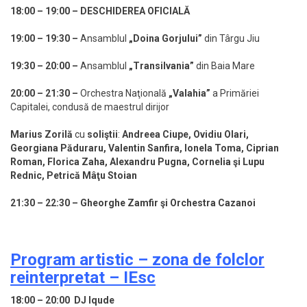
18:00 – 19:00 – DESCHIDEREA OFICIALĂ
19:00 – 19:30
–
Ansamblul
„Doina Gorjului”
din Târgu Jiu
19:30 – 20:00 –
Ansamblul
„Transilvania”
din Baia Mare
20:00 – 21:30
–
Orchestra Naţională
„Valahia”
a Primăriei
Capitalei, condusă de maestrul dirijor
Marius Zorilă
cu
soliştii
:
Andreea Ciupe, Ovidiu Olari,
Georgiana Păduraru, Valentin Sanfira, Ionela Toma, Ciprian
Roman, Florica Zaha, Alexandru Pugna, Cornelia şi Lupu
Rednic, Petrică Mâţu Stoian
21:30 – 22:30 – Gheorghe Zamfir şi Orchestra Cazanoi
Program artistic – zona de folclor
reinterpretat – IEsc
18:00 – 20:00 DJ Iqude