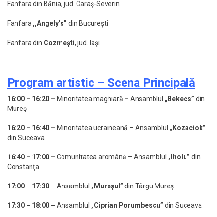
Fanfara din Bănia, jud. Caraş-Severin
Fanfara
,,Angely’s”
din București
Fanfara din
Cozmeşti
, jud. Iaşi
Program artistic – Scena Principală
16:00 – 16:20 –
Minoritatea maghiară
–
Ansamblul
„Bekecs”
din
Mureş
16:20 – 16:40 –
Minoritatea ucraineană – Ansamblul
„Kozaciok”
din Suceava
16:40 – 17:00 –
Comunitatea aromână – Ansamblul
„Iholu”
din
Constanţa
17:00 – 17:30 –
Ansamblul
„Mureşul”
din Târgu Mureş
17:30 – 18:00 –
Ansamblul
„Ciprian Porumbescu”
din Suceava