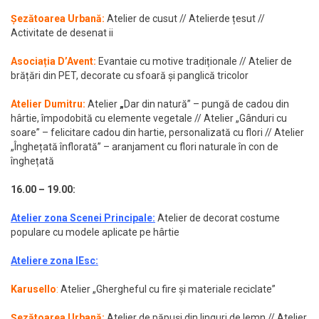
Șezătoarea Urbană:
Atelier de cusut // Atelierde țesut //
Activitate de desenat ii
Asociația D’Avent:
Evantaie cu motive tradiționale // Atelier de
brățări din PET, decorate cu sfoară și panglică tricolor
Atelier Dumitru:
Atelier
„
Dar din natură” – pungă de cadou din
hârtie, împodobită cu elemente vegetale // Atelier „Gânduri cu
soare” – felicitare cadou din hartie, personalizată cu flori // Atelier
„Înghețată înflorată” – aranjament cu flori naturale în con de
înghețată
16.00 – 19.00:
Atelier zona Scenei Principale
:
Atelier de decorat costume
populare cu modele aplicate pe hârtie
Ateliere zona IEsc:
Karusello
:
Atelier „Ghergheful cu fire și materiale reciclate”
Șezătoarea Urbană:
Atelier de păpuși din linguri de lemn // Atelier