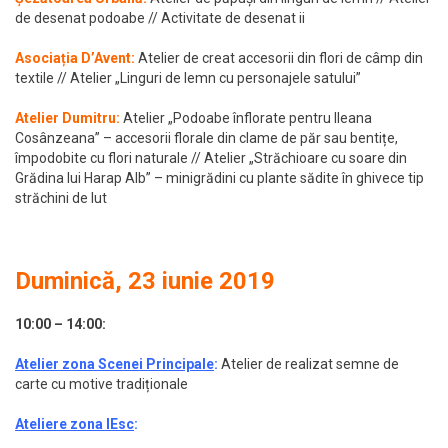
de desenat podoabe // Activitate de desenat ii
Asociația D’Avent:
Atelier de creat accesorii din flori de câmp din
textile // Atelier „Linguri de lemn cu personajele satului”
Atelier Dumitru
:
Atelier „Podoabe înflorate pentru Ileana
Cosânzeana” – accesorii florale din clame de păr sau bentițe,
împodobite cu flori naturale // Atelier „Străchioare cu soare din
Grădina lui Harap Alb” – minigrădini cu plante sădite în ghivece tip
străchini de lut
Duminică, 23 iunie 2019
10:00 – 14:00
:
Atelier zona Scenei Principale
:
Atelier de realizat semne de
carte cu motive tradiționale
Ateliere zona IEsc
: