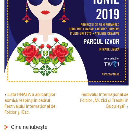
«
Lista FINALA a aplicanților
Festivalul Internațional de
admiși/respinși în cadrul
Folclor „Muzici și Tradiții în
Festivalului Internațional de
București”
»
Folclor și IEsc
Cine ne iubește