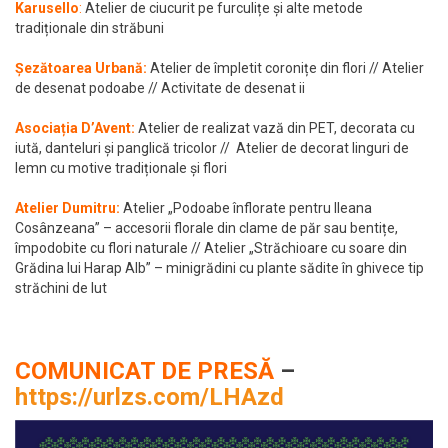
Karusello
:
Atelier de ciucurit pe furculițe și alte metode
tradiționale din străbuni
Șezătoarea Urbană:
Atelier de împletit coronițe din flori // Atelier
de desenat podoabe // Activitate de desenat ii
Asociația D’Avent:
Atelier de realizat vază din PET, decorata cu
iută, danteluri și panglică tricolor // Atelier de decorat linguri de
lemn cu motive tradiționale și flori
Atelier Dumitru
:
Atelier „Podoabe înflorate pentru Ileana
Cosânzeana” – accesorii florale din clame de păr sau bentițe,
împodobite cu flori naturale // Atelier „Străchioare cu soare din
Grădina lui Harap Alb” – minigrădini cu plante sădite în ghivece tip
străchini de lut
COMUNICAT DE PRESĂ
–
https://urlzs.com/LHAzd