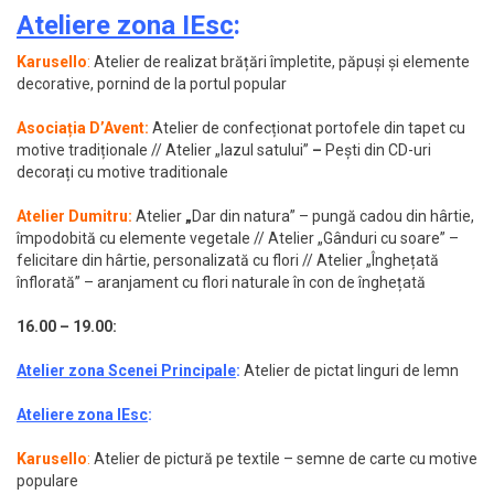
Ateliere zona IEsc
:
Karusello
:
Atelier de realizat brățări împletite, păpuși și elemente
decorative, pornind de la portul popular
Asociația D’Avent:
Atelier de confecționat portofele din tapet cu
motive tradiționale // Atelier „Iazul satului”
–
Pești din CD-uri
decorați cu motive traditionale
Atelier Dumitru:
Atelier
„
Dar din natura” – pungă cadou din hârtie,
împodobită cu elemente vegetale // Atelier „Gânduri cu soare” –
felicitare din hârtie, personalizată cu flori // Atelier „Înghețată
înflorată” – aranjament cu flori naturale în con de înghețată
16.00 – 19.00:
Atelier zona Scenei Principale
:
Atelier de pictat linguri de lemn
Ateliere zona IEsc
:
Karusello
:
Atelier de pictură pe textile – semne de carte cu motive
populare