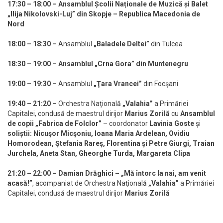
17:30 – 18:00 – Ansamblul Școlii Naționale de Muzică și Balet
„Ilija Nikolovski-Luj” din Skopje – Republica Macedonia de
Nord
18:00 – 18:30
–
Ansamblul
„Baladele Deltei”
din Tulcea
18:30 – 19:00 – Ansamblul „Crna Gora” din Muntenegru
19:00 – 19:30
–
Ansamblul
„Ţara Vrancei”
din Focşani
19:40 – 21:20 –
Orchestra Naţională
„Valahia”
a Primăriei
Capitalei, condusă de maestrul dirijor
Marius Zorilă
cu
Ansamblul
de copii „Fabrica de Folclor”
– coordonator
Lavinia Goste
și
soliștii: Nicuşor Micşoniu, Ioana Maria Ardelean, Ovidiu
Homorodean, Ştefania Rareş, Florentina şi Petre Giurgi, Traian
Jurchela, Aneta Stan, Gheorghe Turda, Margareta Clipa
21:20 – 22:00 –
Damian Drăghici – „Mă întorc la nai, am venit
acasă!”
, acompaniat de Orchestra Naţională
„Valahia”
a Primăriei
Capitalei, condusă de maestrul dirijor
Marius Zorilă