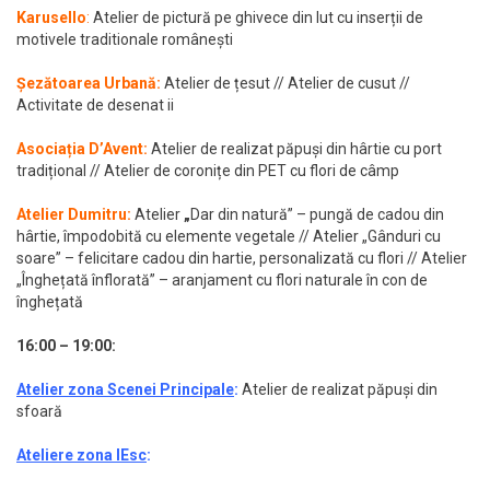
Karusello
:
Atelier de pictură pe ghivece din lut cu inserții de
motivele traditionale românești
Șezătoarea Urbană:
Atelier de țesut // Atelier de cusut //
Activitate de desenat ii
Asociația D’Avent:
Atelier de realizat păpuși din hârtie cu port
tradițional // Atelier de coronițe din PET cu flori de câmp
Atelier Dumitru:
Atelier
„
Dar din natură” – pungă de cadou din
hârtie, împodobită cu elemente vegetale // Atelier „Gânduri cu
soare” – felicitare cadou din hartie, personalizată cu flori // Atelier
„Înghețată înflorată” – aranjament cu flori naturale în con de
înghețată
16:00 – 19:00:
Atelier zona Scenei Principale
:
Atelier de realizat păpuși din
sfoară
Ateliere zona IEsc
: