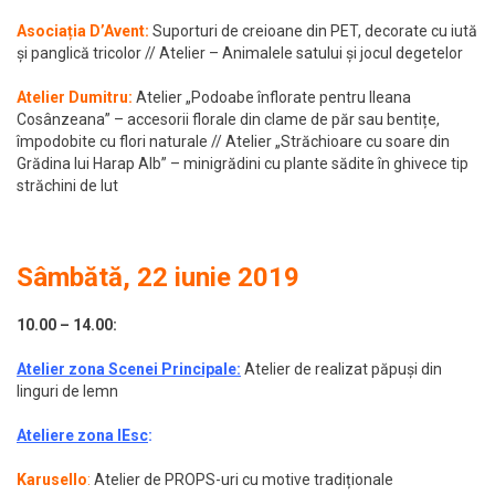
Asociația D’Avent:
Suporturi de creioane din PET, decorate cu iută
și panglică tricolor // Atelier – Animalele satului și jocul degetelor
Atelier Dumitru
:
Atelier „Podoabe înflorate pentru Ileana
Cosânzeana” – accesorii florale din clame de păr sau bentițe,
împodobite cu flori naturale // Atelier „Străchioare cu soare din
Grădina lui Harap Alb” – minigrădini cu plante sădite în ghivece tip
străchini de lut
Sâmbătă, 22 iunie 2019
10.00 – 14.00:
Atelier zona Scenei Principale
:
Atelier de realizat păpuși din
linguri de lemn
Ateliere zona IEsc
:
Karusello
:
Atelier de PROPS-uri cu motive tradiționale