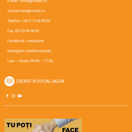
E-mail:
office@creart.ro
comunicare@creart.ro
Telefon:
+40.21.318.38.04
Fax: 021/318.38.03
Facebook:
creartpmb
Instagram
creartbucuresti
Luni – Vineri: 09:00 – 17:00
CREART ÎN SOCIAL MEDIA