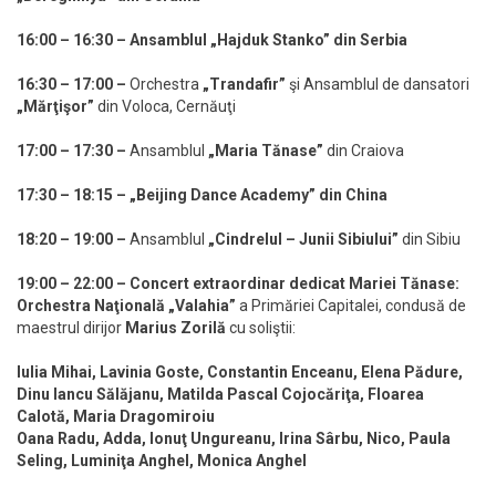
16:00 – 16:30 – Ansamblul „Hajduk Stanko” din Serbia
16:30 – 17:00
–
Orchestra
„Trandafir”
şi Ansamblul de dansatori
„Mărţişor”
din Voloca, Cernăuţi
17:00 – 17:30
–
Ansamblul
„Maria Tănase”
din Craiova
17:30 – 18:15 – „Beijing Dance Academy” din China
18:20 – 19:00
–
Ansamblul
„Cindrelul – Junii Sibiului”
din Sibiu
19:00 – 22:00 – Concert extraordinar dedicat Mariei Tănase:
Orchestra Naţională
„Valahia”
a Primăriei Capitalei, condusă de
maestrul dirijor
Marius Zorilă
cu soliştii:
Iulia Mihai, Lavinia Goste, Constantin Enceanu, Elena Pădure,
Dinu Iancu Sălăjanu, Matilda Pascal Cojocăriţa, Floarea
Calotă, Maria Dragomiroiu
Oana Radu, Adda, Ionuţ Ungureanu, Irina Sârbu, Nico, Paula
Seling, Luminiţa Anghel, Monica Anghel