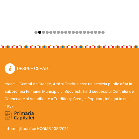
DESPRE CREART
creart – Centrul de Creație, Artă și Tradiție este un serviciu public aflat în
subordinea Primăriei Municipiului București, fiind succesorul Centrului de
Conservare şi Valorificare a Tradiţiei şi Creaţiei Populare, înființat în anul
1957.
Informații publice HCGMB 138/2021