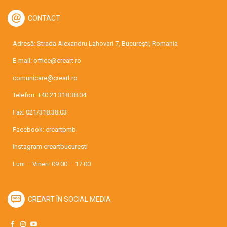
CONTACT
Adresă: Strada Alexandru Lahovari 7, București, Romania
E-mail:
office@creart.ro
comunicare@creart.ro
Telefon:
+40.21.318.38.04
Fax: 021/318.38.03
Facebook:
creartpmb
Instagram
creartbucuresti
Luni – Vineri: 09:00 – 17:00
CREART ÎN SOCIAL MEDIA