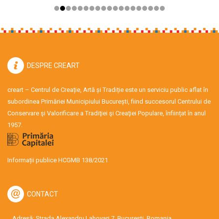
DESPRE CREART
creart – Centrul de Creație, Artă și Tradiție este un serviciu public aflat în
subordinea Primăriei Municipiului București, fiind succesorul Centrului de
Conservare şi Valorificare a Tradiţiei şi Creaţiei Populare, înființat în anul
1957.
Informații publice HCGMB 138/2021
CONTACT
Adresă: Strada Alexandru Lahovari 7, București, Romania