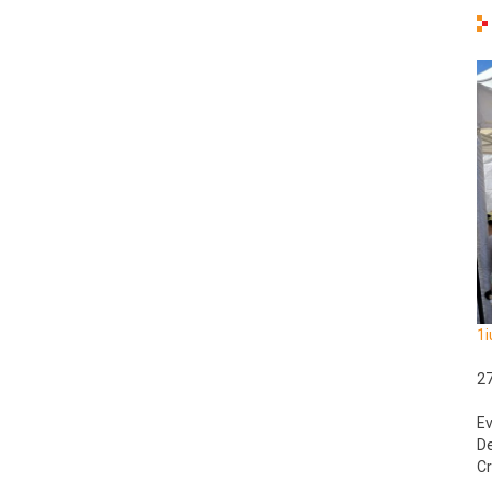
1i
2
Ev
De
Cr