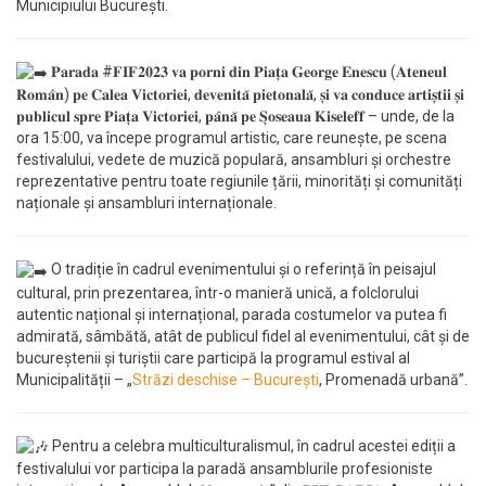
Municipiului București.
𝐏𝐚𝐫𝐚𝐝𝐚 #𝐅𝐈𝐅𝟐𝟎𝟐𝟑 𝐯𝐚 𝐩𝐨𝐫𝐧𝐢 𝐝𝐢𝐧 𝐏𝐢𝐚𝐭̦𝐚 𝐆𝐞𝐨𝐫𝐠𝐞 𝐄𝐧𝐞𝐬𝐜𝐮 (𝐀𝐭𝐞𝐧𝐞𝐮𝐥
𝐑𝐨𝐦𝐚̂𝐧) 𝐩𝐞 𝐂𝐚𝐥𝐞𝐚 𝐕𝐢𝐜𝐭𝐨𝐫𝐢𝐞𝐢, 𝐝𝐞𝐯𝐞𝐧𝐢𝐭𝐚̆ 𝐩𝐢𝐞𝐭𝐨𝐧𝐚𝐥𝐚̆, 𝐬̦𝐢 𝐯𝐚 𝐜𝐨𝐧𝐝𝐮𝐜𝐞 𝐚𝐫𝐭𝐢𝐬̦𝐭𝐢𝐢 𝐬̦𝐢
𝐩𝐮𝐛𝐥𝐢𝐜𝐮𝐥 𝐬𝐩𝐫𝐞 𝐏𝐢𝐚𝐭̦𝐚 𝐕𝐢𝐜𝐭𝐨𝐫𝐢𝐞𝐢, 𝐩𝐚̂𝐧𝐚̆ 𝐩𝐞 𝐒̦𝐨𝐬𝐞𝐚𝐮𝐚 𝐊𝐢𝐬𝐞𝐥𝐞𝐟𝐟 – unde, de la
ora 15:00, va începe programul artistic, care reunește, pe scena
festivalului, vedete de muzică populară, ansambluri și orchestre
reprezentative pentru toate regiunile țării, minorități și comunități
naționale și ansambluri internaționale.
O tradiție în cadrul evenimentului și o referință în peisajul
cultural, prin prezentarea, într-o manieră unică, a folclorului
autentic național și internațional, parada costumelor va putea fi
admirată, sâmbătă, atât de publicul fidel al evenimentului, cât și de
bucureștenii și turiștii care participă la programul estival al
Municipalității – „
Străzi deschise – București
, Promenadă urbană”.
Pentru a celebra multiculturalismul, în cadrul acestei ediții a
festivalului vor participa la paradă ansamblurile profesioniste