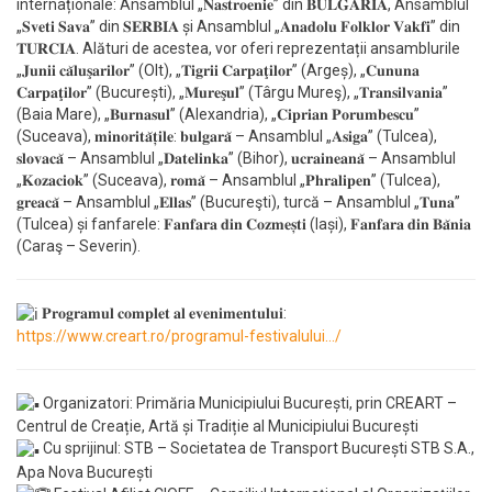
internaționale: Ansamblul „𝐍𝐚𝐬𝐭𝐫𝐨𝐞𝐧𝐢𝐞” din 𝐁𝐔𝐋𝐆𝐀𝐑𝐈𝐀, Ansamblul
„𝐒𝐯𝐞𝐭𝐢 𝐒𝐚𝐯𝐚” din 𝐒𝐄𝐑𝐁𝐈𝐀 și Ansamblul „𝐀𝐧𝐚𝐝𝐨𝐥𝐮 𝐅𝐨𝐥𝐤𝐥𝐨𝐫 𝐕𝐚𝐤𝐟𝐢” din
𝐓𝐔𝐑𝐂𝐈𝐀. Alături de acestea, vor oferi reprezentații ansamblurile
„𝐉𝐮𝐧𝐢𝐢 𝐜𝐚̆𝐥𝐮𝐬̧𝐚𝐫𝐢𝐥𝐨𝐫” (Olt), „𝐓𝐢𝐠𝐫𝐢𝐢 𝐂𝐚𝐫𝐩𝐚𝐭̧𝐢𝐥𝐨𝐫” (Argeș), „𝐂𝐮𝐧𝐮𝐧𝐚
𝐂𝐚𝐫𝐩𝐚𝐭̧𝐢𝐥𝐨𝐫” (București), „𝐌𝐮𝐫𝐞𝐬̧𝐮𝐥” (Târgu Mureş), „𝐓𝐫𝐚𝐧𝐬𝐢𝐥𝐯𝐚𝐧𝐢𝐚”
(Baia Mare), „𝐁𝐮𝐫𝐧𝐚𝐬𝐮𝐥” (Alexandria), „𝐂𝐢𝐩𝐫𝐢𝐚𝐧 𝐏𝐨𝐫𝐮𝐦𝐛𝐞𝐬𝐜𝐮”
(Suceava), 𝐦𝐢𝐧𝐨𝐫𝐢𝐭𝐚̆𝐭̦𝐢𝐥𝐞: 𝐛𝐮𝐥𝐠𝐚𝐫𝐚̆ – Ansamblul „𝐀𝐬𝐢𝐠𝐚” (Tulcea),
𝐬𝐥𝐨𝐯𝐚𝐜𝐚̆ – Ansamblul „𝐃𝐚𝐭𝐞𝐥𝐢𝐧𝐤𝐚” (Bihor), 𝐮𝐜𝐫𝐚𝐢𝐧𝐞𝐚𝐧𝐚̆ – Ansamblul
„𝐊𝐨𝐳𝐚𝐜𝐢𝐨𝐤” (Suceava), 𝐫𝐨𝐦𝐚̆ – Ansamblul „𝐏𝐡𝐫𝐚𝐥𝐢𝐩𝐞𝐧” (Tulcea),
𝐠𝐫𝐞𝐚𝐜𝐚̆ – Ansamblul „𝐄𝐥𝐥𝐚𝐬” (Bucureşti), turcă – Ansamblul „𝐓𝐮𝐧𝐚”
(Tulcea) și fanfarele: 𝐅𝐚𝐧𝐟𝐚𝐫𝐚 𝐝𝐢𝐧 𝐂𝐨𝐳𝐦𝐞𝐬̦𝐭𝐢 (Iași), 𝐅𝐚𝐧𝐟𝐚𝐫𝐚 𝐝𝐢𝐧 𝐁𝐚̆𝐧𝐢𝐚
(Caraş – Severin).
𝐏𝐫𝐨𝐠𝐫𝐚𝐦𝐮𝐥 𝐜𝐨𝐦𝐩𝐥𝐞𝐭 𝐚𝐥 𝐞𝐯𝐞𝐧𝐢𝐦𝐞𝐧𝐭𝐮𝐥𝐮𝐢:
https://www.creart.ro/programul-festivalului…/
Organizatori: Primăria Municipiului București, prin CREART –
Centrul de Creație, Artă și Tradiție al Municipiului București
Cu sprijinul: STB – Societatea de Transport București STB S.A.,
Apa Nova București