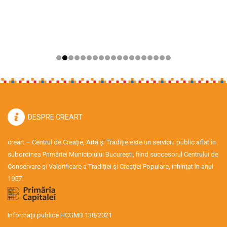
DESPRE CREART
creart – Centrul de Creație, Artă și Tradiție este un serviciu public aflat în
subordinea Primăriei Municipiului București, fiind succesorul Centrului de
Conservare şi Valorificare a Tradiţiei şi Creaţiei Populare, înființat în anul
1957.
Informații publice HCGMB 138/2021