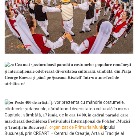
𝐂𝐞𝐚 𝐦𝐚𝐢 𝐬𝐩𝐞𝐜𝐭𝐚𝐜𝐮𝐥𝐨𝐚𝐬𝐚̆ 𝐩𝐚𝐫𝐚𝐝𝐚̆ 𝐚 𝐜𝐨𝐬𝐭𝐮𝐦𝐞𝐥𝐨𝐫 𝐩𝐨𝐩𝐮𝐥𝐚𝐫𝐞 𝐫𝐨𝐦𝐚̂𝐧𝐞𝐬̦𝐭𝐢
𝐬̦𝐢 𝐢𝐧𝐭𝐞𝐫𝐧𝐚𝐭̦𝐢𝐨𝐧𝐚𝐥𝐞 𝐜𝐞𝐥𝐞𝐛𝐫𝐞𝐚𝐳𝐚̆ 𝐝𝐢𝐯𝐞𝐫𝐬𝐢𝐭𝐚𝐭𝐞𝐚 𝐜𝐮𝐥𝐭𝐮𝐫𝐚𝐥𝐚̆, 𝐬𝐚̂𝐦𝐛𝐚̆𝐭𝐚̆, 𝐝𝐢𝐧 𝐏𝐢𝐚𝐭̦𝐚
𝐆𝐞𝐨𝐫𝐠𝐞 𝐄𝐧𝐞𝐬𝐜𝐮 𝐬̦𝐢 𝐩𝐚̂𝐧𝐚̆ 𝐩𝐞 𝐒̦𝐨𝐬𝐞𝐚𝐮𝐚 𝐊𝐢𝐬𝐞𝐥𝐞𝐟𝐟, 𝐢̂𝐧𝐭𝐫-𝐨 𝐚𝐭𝐦𝐨𝐬𝐟𝐞𝐫𝐚̆ 𝐝𝐞
𝐬𝐚̆𝐫𝐛𝐚̆𝐭𝐨𝐚𝐫𝐞!
𝐏𝐞𝐬𝐭𝐞 𝟒𝟎𝟎 𝐝𝐞 𝐚𝐫𝐭𝐢𝐬̦𝐭𝐢 își vor prezenta cu mândrie costumele,
cântecele și dansurile, sărbătorind diversitatea culturală în inima
Capitalei, sâmbătă, 𝟏𝟕 𝐢𝐮𝐧𝐢𝐞, de la 𝐨𝐫𝐚 𝟏𝟒:𝟎𝟎, 𝐢̂𝐧 𝐜𝐚𝐝𝐫𝐮𝐥 𝐩𝐚𝐫𝐚𝐝𝐞𝐢 𝐜𝐚𝐫𝐞
𝐦𝐚𝐫𝐜𝐡𝐞𝐚𝐳𝐚̆ 𝐝𝐞𝐬𝐜𝐡𝐢𝐝𝐞𝐫𝐞𝐚 𝐅𝐞𝐬𝐭𝐢𝐯𝐚𝐥𝐮𝐥𝐮𝐢 𝐈𝐧𝐭𝐞𝐫𝐧𝐚𝐭̦𝐢𝐨𝐧𝐚𝐥 𝐝𝐞 𝐅𝐨𝐥𝐜𝐥𝐨𝐫 „𝐌𝐮𝐳𝐢𝐜𝐢
𝐬̦𝐢 𝐓𝐫𝐚𝐝𝐢𝐭̦𝐢𝐢 𝐢̂𝐧 𝐁𝐮𝐜𝐮𝐫𝐞𝐬̦𝐭
𝐢”, organizat de Primăria Munic
ipiului
Bucureşti, prin CREART – Centrul de Creație, Artă și Tradiție al