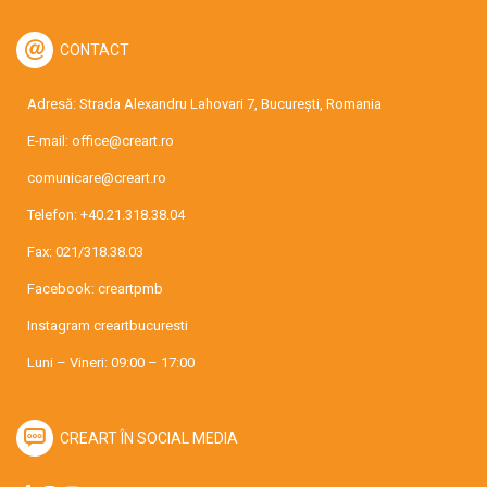
CONTACT
Adresă: Strada Alexandru Lahovari 7, București, Romania
E-mail:
office@creart.ro
comunicare@creart.ro
Telefon:
+40.21.318.38.04
Fax: 021/318.38.03
Facebook:
creartpmb
Instagram
creartbucuresti
Luni – Vineri: 09:00 – 17:00
CREART ÎN SOCIAL MEDIA