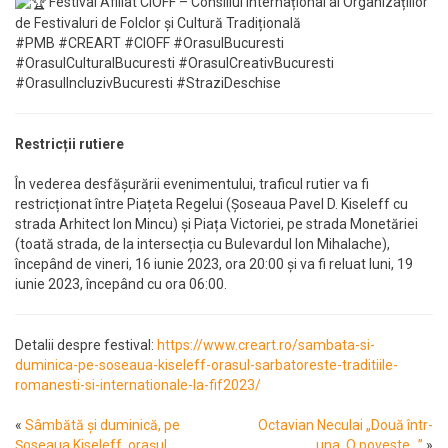
Festival Afiliat CIOFF – Consiliul Internațional al Organizațiilor
de Festivaluri de Folclor și Cultură Tradițională
#PMB #CREART #CIOFF #OrasulBucuresti
#OrasulCulturalBucuresti #OrasulCreativBucuresti
#OrasulIncluzivBucuresti #StraziDeschise
Restricții rutiere
În vederea desfășurării evenimentului, traficul rutier va fi
restricționat între Piațeta Regelui (Șoseaua Pavel D. Kiseleff cu
strada Arhitect Ion Mincu) și Piața Victoriei, pe strada Monetăriei
(toată strada, de la intersecția cu Bulevardul Ion Mihalache),
începând de vineri, 16 iunie 2023, ora 20:00 și va fi reluat luni, 19
iunie 2023, începând cu ora 06:00.
Detalii despre festival:
https://www.creart.ro/sambata-si-
duminica-pe-soseaua-kiseleff-orasul-sarbatoreste-traditiile-
romanesti-si-internationale-la-fif2023/
«
Sâmbătă și duminică, pe
Octavian Neculai „Două într-
Șoseaua Kiseleff, orașul
una. O poveste…”
»