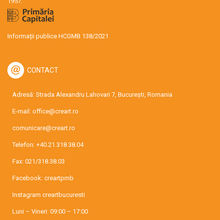
1957.
Informații publice HCGMB 138/2021
CONTACT
Adresă: Strada Alexandru Lahovari 7, București, Romania
E-mail:
office@creart.ro
comunicare@creart.ro
Telefon:
+40.21.318.38.04
Fax: 021/318.38.03
Facebook:
creartpmb
Instagram
creartbucuresti
Luni – Vineri: 09:00 – 17:00