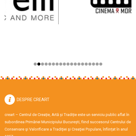
DESPRE CREART
creart – Centrul de Creație, Artă și Tradiție este un serviciu public aflat în
subordinea Primăriei Municipiului București, fiind succesorul Centrului de
Conservare şi Valorificare a Tradiţiei şi Creaţiei Populare, înființat în anul