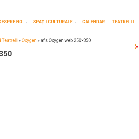
DESPRE NOI
SPAȚII CULTURALE
CALENDAR
TEATRELLI
 Teatrelli
»
Oxygen
»
afis Oxygen web 250×350
×350