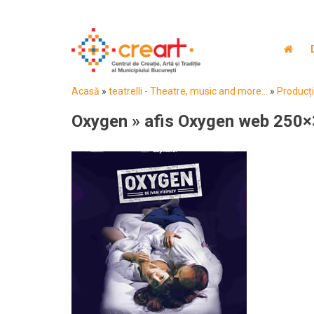
Acasă
»
teatrelli - Theatre, music and more...
»
Producții
Oxygen
» afis Oxygen web 250