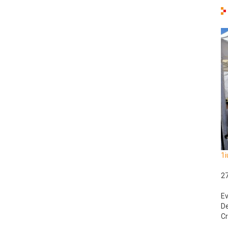
1i
2
Ev
De
Cr