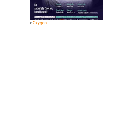
«
Oxygen