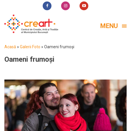
MENU
Acasă
»
Galerii Foto
»
Oameni frumoși
Oameni frumoși