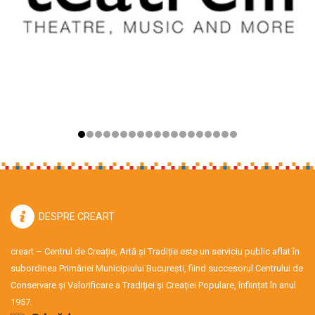
DESPRE CREART
creart – Centrul de Creație, Artă și Tradiție este un serviciu public aflat în
subordinea Primăriei Municipiului București, fiind succesorul Centrului de
Conservare şi Valorificare a Tradiţiei şi Creaţiei Populare, înființat în anul
1957.