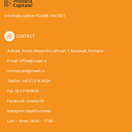
Informații publice HCGMB 138/2021
CONTACT
Adresă: Strada Alexandru Lahovari 7, București, Romania
E-mail:
office@creart.ro
comunicare@creart.ro
Telefon:
+40.21.318.38.04
Fax: 021/318.38.03
Facebook:
creartpmb
Instagram
creartbucuresti
Luni – Vineri: 09:00 – 17:00