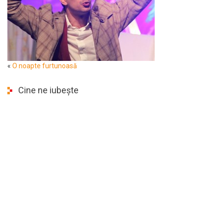
«
O noapte furtunoasă
Cine ne iubește