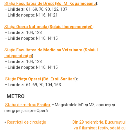
Staţia
Facultatea de Drept (Bd. M. Kogalniceanu
):
– Linii de zi: 61, 69, 70, 90, 122, 137
– Linii de noapte: N116, N121
Staţia
Opera Nationala (Splaiul Independenţei)
:
– Linii de zi: 104, 123
– Linii de noapte: N110, N115
Staţia
Facultatea de Medicina Veterinara (Splaiul
Independenţei
):
– Linii de zi: 104, 123
– Linii de noapte: N110, N115
Staţia
Piaţa Operei (Bd. Eroii Sanitari
):
– Linii de zi: 61, 69, 70, 104, 163
METRO
Stația
de metrou
Eroilor
– Magistralele M1 și M3, apoi ieși și
mergi pe jos spre Operă.
«
Restricții de circulație
Din 29 noiembrie, Bucureștiul
va fi iluminat festiv, odată cu