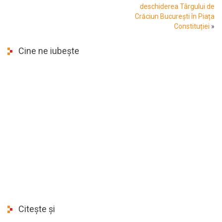
deschiderea Târgului de
Crăciun București în Piața
Constituției
»
Cine ne iubește
Citește și