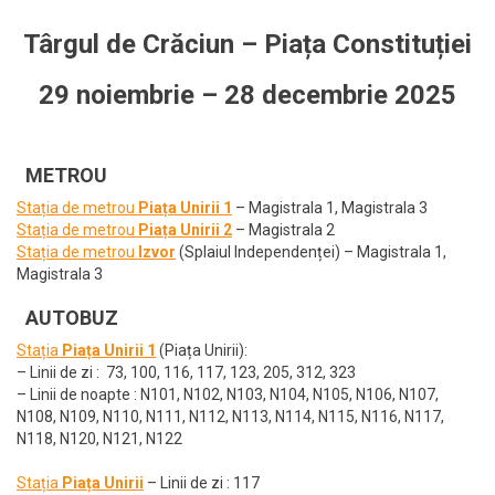
Târgul de Crăciun – Piața Constituției
29 noiembrie – 28 decembrie 2025
METROU
Stația de metrou
Piața Unirii 1
– Magistrala 1, Magistrala 3
Stația de metrou
Piața Unirii 2
– Magistrala 2
Stația de metrou
Izvor
(Splaiul Independenței) – Magistrala 1,
Magistrala 3
AUTOBUZ
Stația
Piața Unirii 1
(Piața Unirii):
– Linii de zi : 73, 100, 116, 117, 123, 205, 312, 323
– Linii de noapte : N101, N102, N103, N104, N105, N106, N107,
N108, N109, N110, N111, N112, N113, N114, N115, N116, N117,
N118, N120, N121, N122
Stația
Piața Unirii
– Linii de zi : 117