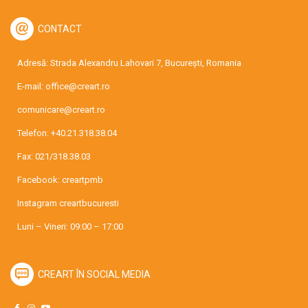
CONTACT
Adresă: Strada Alexandru Lahovari 7, București, Romania
E-mail:
office@creart.ro
comunicare@creart.ro
Telefon:
+40.21.318.38.04
Fax: 021/318.38.03
Facebook:
creartpmb
Instagram
creartbucuresti
Luni – Vineri: 09:00 – 17:00
CREART ÎN SOCIAL MEDIA