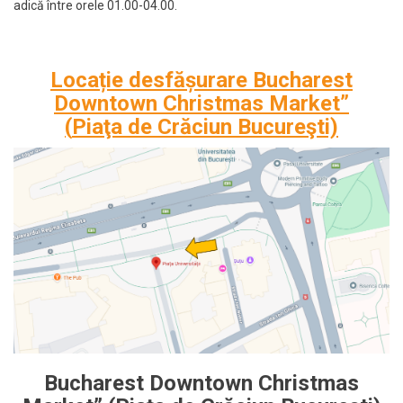
adică între orele 01.00-04.00.
Loca
ție desfășurare
Bucharest
Downtown Christmas Market
”
(
Piaţa
de Crăciun Bucureşti)
Bucharest Downtown Christmas