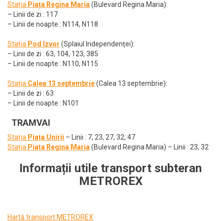
Stația
Piața Regina Maria
(Bulevard Regina Maria):
– Linii de zi : 117
– Linii de noapte : N114, N118
Stația
Pod Izvor
(Splaiul Independenței):
– Linii de zi : 63, 104, 123, 385
– Linii de noapte : N110, N115
Stația
Calea 13 septembrie
(Calea 13 septembrie):
– Linii de zi : 63
– Linii de noapte : N101
TRAMVAI
Stația
Piața Unirii
– Linii : 7, 23, 27, 32, 47
Stația
Piața Regina Maria
(Bulevard Regina Maria) – Linii : 23, 32
Informații utile transport subteran
METROREX
Hartă transport METROREX